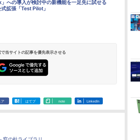
ドナイト
efox」への導入が検討中の新機能を一足先に試せる
a公式拡張「Test Pilot」
く
ClaudeCode いちば
Amazon Kindle
AIイラスト表現辞典:
Amazon Kindle
FM TOWNS ハイパ
New Amazon Kindle
んやさしい 教科書:
Paperwhite (16GB)
思い通りの絵を引き
Colorsoft | 16GBス
ー・カタログ: 本体ハ
Scribe Colorsoft | 11
非エンジニア 初心者
7インチディスプレ
出す プロンプトの言
トレージ、防水、7イ
ードウェア・市販ソフ
インチカラーディスプ
素人 でも安心 使い方
イ、色調調節ライ
葉 AI画像生成シリー
ンチカラーディスプ
トウェアのパーフェク
レイ、64GBストレー
￥99
￥22,980
￥480
￥31,980
￥1,600
￥115,980
 検索で当サイトの記事を優先表示させる
マニュアル AI副業に
ト、12週間持続バッ
ズ (はぴーイラスト
レイ、色調調節ライ
トリストと最新エミュ
ジ、ノート機能搭載、
もコンテンツ作成に
テリー、広告なし、
Labo)
ト、最大8週間持続バ
レータ紹介
明るさ自動調整、色調
もKindle出版にも！
ブラック
ッテリー、広告無
調節ライト、プレミア
非エンジニアのため
し、ブラック (2025
ムペン付き、グラファ
のAIコーディング入
年発売)
イト
門シリーズ
ェア
はてブ
note
LinkedIn
ー - 窓の杜ライブラリ