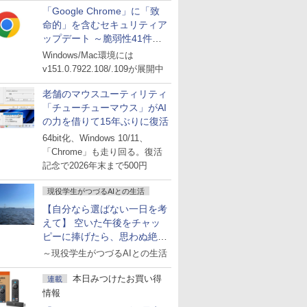
「Google Chrome」に「致
命的」を含むセキュリティア
ップデート ～脆弱性41件に
対処
Windows/Mac環境には
v151.0.7922.108/.109が展開中
老舗のマウスユーティリティ
「チューチューマウス」がAI
の力を借りて15年ぶりに復活
64bit化、Windows 10/11、
「Chrome」も走り回る。復活
記念で2026年末まで500円
現役学生がつづるAIとの生活
【自分なら選ばない一日を考
えて】 空いた午後をチャッ
ピーに捧げたら、思わぬ絶景
に出会った話
～現役学生がつづるAIとの生活
本日みつけたお買い得
連載
情報