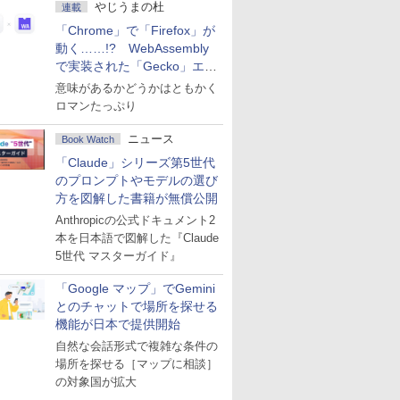
やじうまの杜
連載
「Chrome」で「Firefox」が
動く……!? WebAssembly
で実装された「Gecko」エン
ジン
意味があるかどうかはともかく
ロマンたっぷり
ニュース
Book Watch
「Claude」シリーズ第5世代
のプロンプトやモデルの選び
方を図解した書籍が無償公開
Anthropicの公式ドキュメント2
本を日本語で図解した『Claude
5世代 マスターガイド』
「Google マップ」でGemini
とのチャットで場所を探せる
機能が日本で提供開始
自然な会話形式で複雑な条件の
場所を探せる［マップに相談］
の対象国が拡大