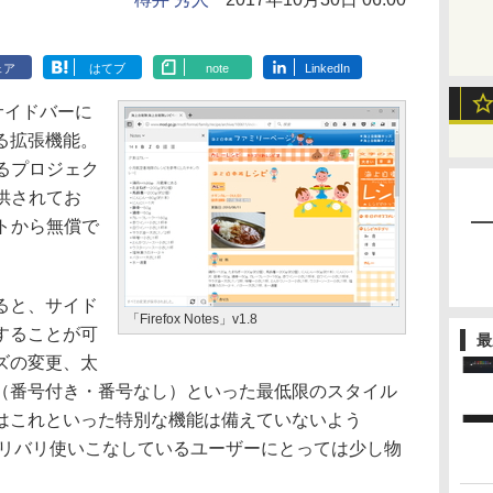
ェア
はてブ
note
LinkedIn
のサイドバーに
る拡張機能。
するプロジェク
て提供されてお
トから無償で
ると、サイド
「Firefox Notes」v1.8
することが可
最
ズの変更、太
（番号付き・番号なし）といった最低限のスタイル
はこれといった特別な機能は備えていないよう
ote”をバリバリ使いこなしているユーザーにとっては少し物