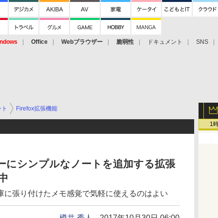
ndows
Office
Webブラウザー
脆弱性
ドキュメント
SNS
ント
Firefox拡張機能
1
ドバーにシンプルなノートを追加する拡張
験中
庫に張り付けたメモ感覚で気軽に使えるのはよい
樽井 秀人
2017年10月30日 06:00