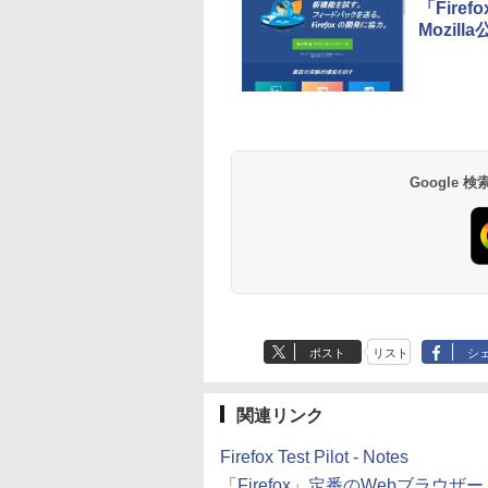
「Fir
Mozill
生成AIパスポート公
Amazon Kindle - 目
1冊ですべて身につ
Kindle Paperwhite
式テキスト 第４版
に優しい、かさばら
HTML & CSSとWeb
シグニチャーエディ
ない、大きな画面で
デザイン入門講座
ション (32GB) 7イン
￥1,766
読みやすい、6週間持
［第2版］
チディスプレイ、明
￥16,980
￥1,292
￥27,980
Google
続バッテリー、6イン
るさ自動調整、色調
チディスプレイ電子
調節ライト、12週間
書籍リーダー、マッ
持続バッテリー、広
チャ、16GB、広告な
告なし、メタリック
し
ブラック
ポスト
リスト
シ
関連リンク
Firefox Test Pilot - Notes
「Firefox」定番のWebブラウザ