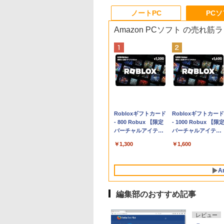
ノートPC
PC
Amazon PCソフト の売れ筋
Apple 2026
Robloxギフトカード
tomtoc 360°保護
Robloxギフトカード
MacBook Neo A18
- 800 Robux 【限定
15.6 16インチ パソ
- 1000 Robux 【限
Proチップ搭載13イ
バーチャルアイテム
ンケース Dell NEC
バーチャルアイテム
ンチノートブック：
を含む】 【オンライ
Lavie ASUS HP
を含む】 【オンライ
￥119,800
￥1,300
￥2,952
￥1,600
AIとApple
ンゲームコード】 ロ
dynabook Lenovo
ンゲームコード】 ロ
Intelligenceのために
ブロックス | オンラ
対応
ブロックス |オンラ
設計、Liquid Retina
インコード版
ンコード版
A
ディスプレイ、8GB
ユニファイドメモ
リ、256GB SSDスト
編集部のおすすめ記事
レージ、1080p
FaceTime HDカメラ
レビュー
- インディゴ