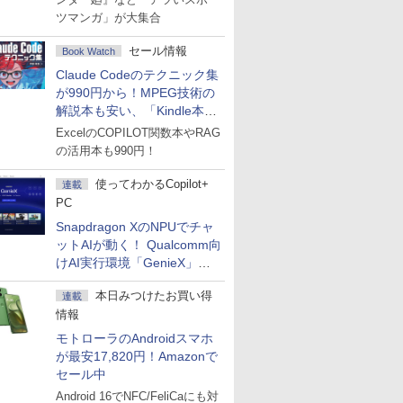
ツマンガ」が大集合
セール情報
Book Watch
Claude Codeのテクニック集
が990円から！MPEG技術の
解説本も安い、「Kindle本サ
マーセール」第2弾開始！
ExcelのCOPILOT関数本やRAG
の活用本も990円！
使ってわかるCopilot+
連載
PC
Snapdragon XのNPUでチャ
ットAIが動く！ Qualcomm向
けAI実行環境「GenieX」を
試してみた
本日みつけたお買い得
連載
情報
モトローラのAndroidスマホ
が最安17,820円！Amazonで
セール中
Android 16でNFC/FeliCaにも対