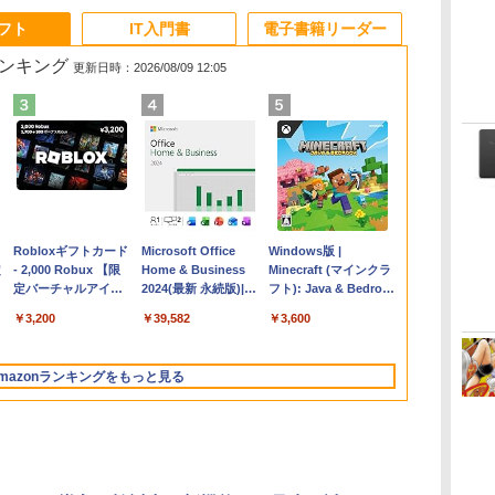
ソフト
IT入門書
電子書籍リーダー
ランキング
更新日時：2026/08/09 12:05
Apple 2026
Robloxギフトカード
【Amazon.co.jp限
Microsoft Office
FMV ノートパソコン
Windows版 |
コ
定
MacBook Air M5チ
- 2,000 Robux 【限
定】 HP ノートパソ
Home & Business
WE1-K3 (MS 365
Minecraft (マインクラ
ップ搭載13インチノ
定バーチャルアイテ
コン 15-fd 15.6イン
2024(最新 永続版)|オ
Personal/Copilotキー
フト): Java & Bedrock
ートブック：AIと
ムを含む】 【オンラ
チ 16GBメモリ
ンラインコード
搭載/Win 11/15.6
Edition | オンラインコ
￥278,800
￥3,200
￥129,800
￥39,582
￥139,880
￥3,600
Apple Intelligence、
インゲームコード】
512GB SSD インテ
版|Windows11、
型/Core i5/16GB/SSD
ード版
イ
13.6インチLiquid
ロブロックス | オン
ル Core 5
10/mac対応|PC2台
512GB/ホワイト)
Retinaディスプレ
ラインコード版
FMVWK3E15W_AZ
mazonランキングをもっと見る
イ、16GBユニファイ
ドメモリ、1TB SSD
ストレージ、12MPセ
ンターフレームカメ
ラ、日本語キーボー
ド、Touch ID - ミッ