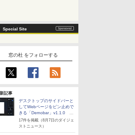
Special Site
窓の杜 をフォローする
新記事
デスクトップのサイドバーと
してWebページをピン止めで
きる「Demobar」v1.1.0 ほ
か
17件を掲載（8月7日のダイジェ
ストニュース）