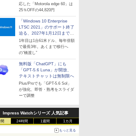
応した「Motorola edge 60」は
25％OFFの44,820円
「Windows 10 Enterprise
LTSC 2021」のサポート終了
迫る、2027年1月12日まで
～ESUは9月1日から販売
1年目は1台61米ドル、毎年倍額
で最長3年。あくまで移行へ
の“橋渡し”
無料版「ChatGPT」にも
「GPT-5.6 Luna」が開放、
テキストチャットは無制限へ
Plus/Proでも「GPT-5.6 Sol」
が強化、即答・熟考をスライダ
ーで調整
Impress Watchシリーズ 人気記事
時間
24時間
1週間
1カ月
もっと見る