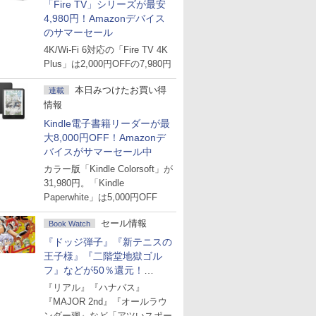
「Fire TV」シリーズが最安
4,980円！Amazonデバイス
のサマーセール
4K/Wi-Fi 6対応の「Fire TV 4K
Plus」は2,000円OFFの7,980円
本日みつけたお買い得
連載
情報
Kindle電子書籍リーダーが最
大8,000円OFF！Amazonデ
バイスがサマーセール中
カラー版「Kindle Colorsoft」が
31,980円。「Kindle
Paperwhite」は5,000円OFF
セール情報
Book Watch
『ドッジ弾子』『新テニスの
王子様』『二階堂地獄ゴル
フ』などが50％還元！
Amazonマンガ週末セール
『リアル』『ハナバス』
『MAJOR 2nd』『オールラウ
ンダー廻』など「アツいスポー