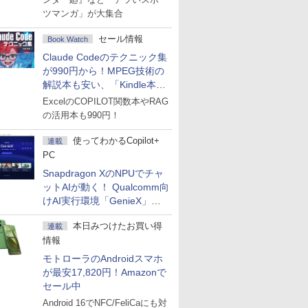
ツマンガ」が大集合
セール情報
Book Watch
Claude Codeのテクニック集
が990円から！MPEG技術の
解説本も安い、「Kindle本サ
マーセール」第2弾開始！
ExcelのCOPILOT関数本やRAG
の活用本も990円！
使ってわかるCopilot+
連載
PC
Snapdragon XのNPUでチャ
ットAIが動く！ Qualcomm向
けAI実行環境「GenieX」を
試してみた
本日みつけたお買い得
連載
情報
モトローラのAndroidスマホ
が最安17,820円！Amazonで
セール中
Android 16でNFC/FeliCaにも対