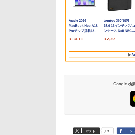
Apple 2026
tomtoc 360°保護
MacBook Neo A18
15.6 16インチ パソ
Proチップ搭載13イ
ンケース Dell NEC
ンチノートブック：
Lavie ASUS HP
￥131,111
￥2,952
AIとApple
dynabook Lenovo
Intelligenceのために
対応
設計、Liquid Retina
A
ディスプレイ、8GB
ユニファイドメモ
リ、512GB SSDスト
レージ、1080p
FaceTime HDカメ
ラ、Touch ID - シル
Google
バー
Robloxギフトカード
生成AIパスポート公
Amazon Kindle
Robloxギフトカード
AIイラスト表現辞典:
Amazon Kindle - 目
- 800 Robux 【限定
式テキスト 第４版
Paperwhite (16GB)
- 1000 Robux 【限
思い通りの絵を引き
に優しい、かさばら
バーチャルアイテム
7インチディスプレ
バーチャルアイテム
出す プロンプトの言
ない、大きな画面で
￥1,766
ポスト
リスト
シ
を含む】 【オンライ
イ、色調調節ライ
を含む】 【オンライ
葉 AI画像生成シリー
読みやすい、6週間