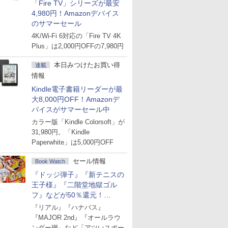
「Fire TV」シリーズが最安
4,980円！Amazonデバイス
のサマーセール
4K/Wi-Fi 6対応の「Fire TV 4K
Plus」は2,000円OFFの7,980円
本日みつけたお買い得
連載
情報
Kindle電子書籍リーダーが最
大8,000円OFF！Amazonデ
バイスがサマーセール中
カラー版「Kindle Colorsoft」が
31,980円。「Kindle
Paperwhite」は5,000円OFF
セール情報
Book Watch
『ドッジ弾子』『新テニスの
王子様』『二階堂地獄ゴル
フ』などが50％還元！
Amazonマンガ週末セール
『リアル』『ハナバス』
『MAJOR 2nd』『オールラウ
ンダー廻』など「アツいスポー