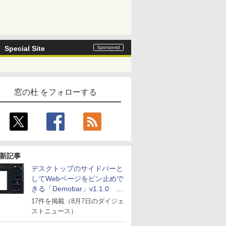
Special Site
窓の杜 をフォローする
新記事
デスクトップのサイドバーと
してWebページをピン止めで
きる「Demobar」v1.1.0 ほ
か
17件を掲載（8月7日のダイジェ
ストニュース）