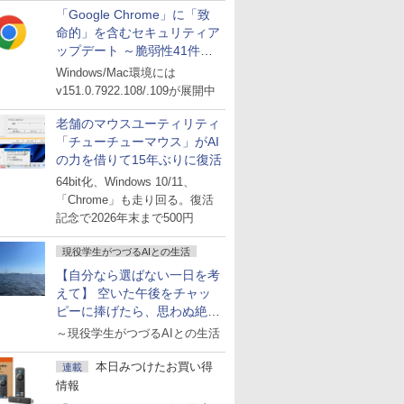
「Google Chrome」に「致
命的」を含むセキュリティア
ップデート ～脆弱性41件に
対処
Windows/Mac環境には
v151.0.7922.108/.109が展開中
老舗のマウスユーティリティ
「チューチューマウス」がAI
の力を借りて15年ぶりに復活
64bit化、Windows 10/11、
「Chrome」も走り回る。復活
記念で2026年末まで500円
現役学生がつづるAIとの生活
【自分なら選ばない一日を考
えて】 空いた午後をチャッ
ピーに捧げたら、思わぬ絶景
に出会った話
～現役学生がつづるAIとの生活
本日みつけたお買い得
連載
情報