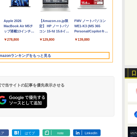
Apple 2026
【Amazon.co.jp限
FMV ノートパソコン
コ
MacBook Air M5チ
定】 HP ノートパソ
WE1-K3 (MS 365
ップ搭載13インチノ
コン 15-fd 15.6イン
Personal/Copilotキー
ートブック：AIと
チ 16GBメモリ
搭載/Win 11/15.6
￥278,800
￥129,800
￥139,880
Apple Intelligence、
512GB SSD インテ
型/Core i5/16GB/SSD
13.6インチLiquid
ル Core 5
512GB/ホワイト)
Retinaディスプレ
FMVWK3E15W_AZ
mazonランキングをもっと見る
イ、16GBユニファイ
ドメモリ、1TB SSD
ストレージ、12MPセ
ンターフレームカメ
ラ、日本語キーボー
ド、Touch ID - ミッ
 検索で当サイトの記事を優先表示させる
ドナイト
Microsoft Office
ClaudeCode いちば
Kindle Paperwhite
Robloxギフトカード
1冊ですべて身につく
Amazon Kindle
Windows版 |
FM TOWNS ハイパ
New Amazon Kindle
定
Home & Business
んやさしい 教科書:
シグニチャーエディ
- 2,000 Robux 【限
HTML & CSSとWeb
Colorsoft | 16GBス
Minecraft (マインクラ
ー・カタログ: 本体ハ
Scribe Colorsoft | 11
2024(最新 永続版)|オ
非エンジニア 初心者
ション (32GB) 7イン
定バーチャルアイテ
デザイン入門講座
トレージ、防水、7イ
フト): Java & Bedrock
ードウェア・市販ソフ
インチカラーディスプ
ェア
はてブ
note
LinkedIn
持
ンラインコード
素人 でも安心 使い方
チディスプレイ、明
ムを含む】 【オンラ
［第2版］
ンチカラーディスプ
Edition | オンラインコ
トウェアのパーフェク
レイ、64GBストレー