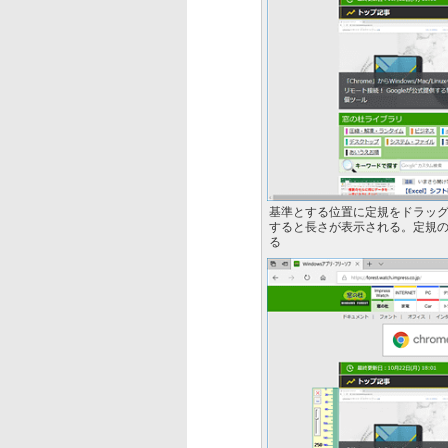
基準とする位置に定規をドラッ
すると長さが表示される。定規
る