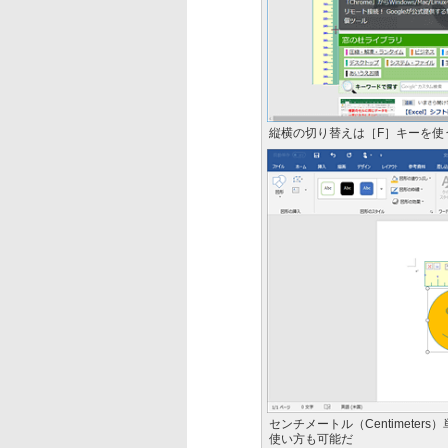
縦横の切り替えは［F］キーを使
センチメートル（Centimet
使い方も可能だ