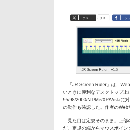
ポスト
リスト
シ
「JR Screen Ruler」v1.5
「JR Screen Ruler」
いときに便利なデスクトップ上に
95/98/2000/NT/Me/XP/V
の動作も確認した。作者のWe
見た目は定規そのまま。上部の
だ。定規の端からマウスポイン