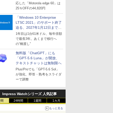
応した「Motorola edge 60」は
25％OFFの44,820円
「Windows 10 Enterprise
LTSC 2021」のサポート終了
迫る、2027年1月12日まで
～ESUは9月1日から販売
1年目は1台61米ドル、毎年倍額
で最長3年。あくまで移行へ
の“橋渡し”
無料版「ChatGPT」にも
「GPT-5.6 Luna」が開放、
テキストチャットは無制限へ
Plus/Proでも「GPT-5.6 Sol」
が強化、即答・熟考をスライダ
ーで調整
Impress Watchシリーズ 人気記事
時間
24時間
1週間
1カ月
もっと見る