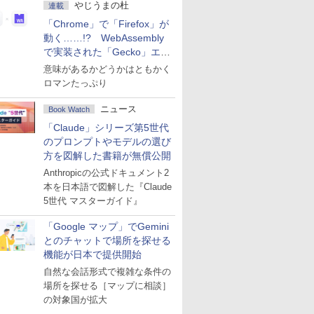
やじうまの杜
連載
「Chrome」で「Firefox」が
動く……!? WebAssembly
で実装された「Gecko」エン
ジン
意味があるかどうかはともかく
ロマンたっぷり
ニュース
Book Watch
「Claude」シリーズ第5世代
のプロンプトやモデルの選び
方を図解した書籍が無償公開
Anthropicの公式ドキュメント2
本を日本語で図解した『Claude
5世代 マスターガイド』
「Google マップ」でGemini
とのチャットで場所を探せる
機能が日本で提供開始
自然な会話形式で複雑な条件の
場所を探せる［マップに相談］
の対象国が拡大