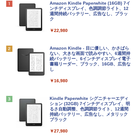
Apple 2026 MacBook Neo A18 Proチッ
Robloxギフトカード - 800 Robux 【限
生成AIパスポート公式テキスト 第４版
Amazon Kindle Paperwhite (16GB) 7イ
プ搭載13インチノートブック：AIとAppl
定バーチャルアイテムを含む】 【オンラ
ンチディスプレイ、色調調節ライト、12
e Intelligenceのために設計、Liquid Ret
インゲームコード】 ロブロックス | オン
週間持続バッテリー、広告なし、ブラッ
￥1,766
inaディスプレイ、8GBユニファイドメモ
ラインコード版
ク
リ、256GB SSDストレージ、1080p Fac
eTime HDカメラ - インディゴ
￥1,300
￥22,980
￥119,800
AIイラスト表現辞典: 思い通りの絵を引き
出す プロンプトの言葉 AI画像生成シリー
Robloxギフトカード - 1000 Robux 【限
Amazon Kindle - 目に優しい、かさばら
ズ (はぴーイラストLabo)
定バーチャルアイテムを含む】 【オンラ
ない、大きな画面で読みやすい、6週間持
tomtoc 360°保護 15.6 16インチ パソコ
インゲームコード】 ロブロックス |オン
続バッテリー、6インチディスプレイ電子
ンケース Dell NEC Lavie ASUS HP dyna
ラインコード版
書籍リーダー、ブラック、16GB、広告な
￥480
book Lenovo対応
し
￥1,600
￥2,952
￥16,980
ClaudeCode いちばんやさしい 教科書:
非エンジニア 初心者 素人 でも安心 使い
方 マニュアル AI副業にもコンテンツ作成
Microsoft Office Home & Business 202
にもKindle出版にも！ 非エンジニアのた
Apple 2026 MacBook Air M5チップ搭載
4(最新 永続版)|オンラインコード版|Wind
Kindle Paperwhite シグニチャーエディ
めのAIコーディング入門シリーズ
13インチノートブック：AIとApple Intell
ows11、10/mac対応|PC2台
ション (32GB) 7インチディスプレイ、明
igence、13.6インチLiquid Retinaディ
るさ自動調整、色調調節ライト、12週間
スプレイ、16GBユニファイドメモリ、1
持続バッテリー、広告なし、メタリック
￥99
￥39,582
TB SSDストレージ、12MPセンターフレ
ブラック
ームカメラ、日本語キーボード、Touch I
D - シルバー
￥27,980
1冊ですべて身につくHTML & CSSとWe
Robloxギフトカード - 2,000 Robux 【限
bデザイン入門講座［第2版］
定バーチャルアイテムを含む】 【オンラ