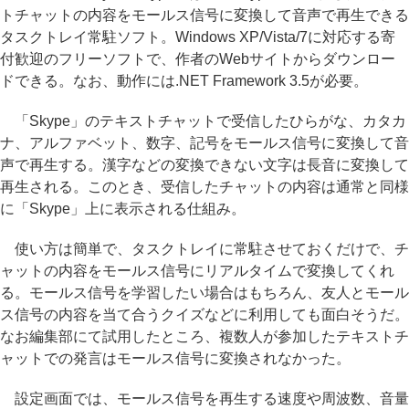
トチャットの内容をモールス信号に変換して音声で再生できる
タスクトレイ常駐ソフト。Windows XP/Vista/7に対応する寄
付歓迎のフリーソフトで、作者のWebサイトからダウンロー
ドできる。なお、動作には.NET Framework 3.5が必要。
「Skype」のテキストチャットで受信したひらがな、カタカ
ナ、アルファベット、数字、記号をモールス信号に変換して音
声で再生する。漢字などの変換できない文字は長音に変換して
再生される。このとき、受信したチャットの内容は通常と同様
に「Skype」上に表示される仕組み。
使い方は簡単で、タスクトレイに常駐させておくだけで、チ
ャットの内容をモールス信号にリアルタイムで変換してくれ
る。モールス信号を学習したい場合はもちろん、友人とモール
ス信号の内容を当て合うクイズなどに利用しても面白そうだ。
なお編集部にて試用したところ、複数人が参加したテキストチ
ャットでの発言はモールス信号に変換されなかった。
設定画面では、モールス信号を再生する速度や周波数、音量