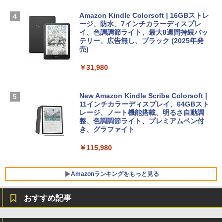
￥261,414
インゲームコード】 ロブロックス | オン
ラインコード版
Amazon Kindle Colorsoft | 16GBストレ
￥1,292
ージ、防水、7インチカラーディスプレ
【Amazon.co.jp限定】 HP ノートパソコ
イ、色調調節ライト、最大8週間持続バッ
￥3,200
ン 15-fd 15.6インチ 16GBメモリ 512GB
テリー、広告無し、ブラック (2025年発
SSD インテル Core 5
売)
FM TOWNS ハイパー・カタログ: 本体ハ
ードウェア・市販ソフトウェアのパーフ
Windows版 | Minecraft (マインクラフ
￥129,800
￥31,980
ェクトリストと最新エミュレータ紹介
ト): Java & Bedrock Edition | オンライ
ンコード版
￥1,600
FMV ノートパソコン WE1-K3 (MS 365 P
New Amazon Kindle Scribe Colorsoft |
￥3,600
ersonal/Copilotキー搭載/Win 11/15.6型/
11インチカラーディスプレイ、64GBスト
Core i5/16GB/SSD 512GB/ホワイト) FM
レージ、ノート機能搭載、明るさ自動調
VWK3E15W_AZ
整、色調調節ライト、プレミアムペン付
き、グラファイト
￥139,880
￥115,980
Amazonランキングをもっと見る
おすすめ記事