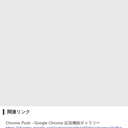
関連リンク
Chrome Push - Google Chrome 拡張機能ギャラリー
https://chrome.google.com/extensions/detail/igkocelegmealndlcg