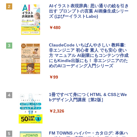
AIイラスト表現辞典: 思い通りの絵を引き
￥162,598
出す プロンプトの言葉 AI画像生成シリー
Microsoft Office Home & Business 202
ズ (はぴーイラストLabo)
4(最新 永続版)|オンラインコード版|Wind
ows11、10/mac対応|PC2台
tomtoc 360°保護 15.6 16インチ パソコ
￥480
ンケース Dell NEC Lavie ASUS HP dyna
￥39,582
book Lenovo対応
ClaudeCode いちばんやさしい 教科書:
￥2,952
非エンジニア 初心者 素人 でも安心 使い
Robloxギフトカード - 2,000 Robux 【限
方 マニュアル AI副業にもコンテンツ作成
定バーチャルアイテムを含む】 【オンラ
にもKindle出版にも！ 非エンジニアのた
インゲームコード】 ロブロックス | オン
めのAIコーディング入門シリーズ
Apple 2026 MacBook Air M5チップ搭載
ラインコード版
13インチノートブック：AIとApple Intell
igence、13.6インチLiquid Retinaディ
￥99
￥3,200
スプレイ、24GBユニファイドメモリ、1
TB SSD、12MPセンターフレームカメ
ラ、Touch ID - ミッドナイト + 3年延長
1冊ですべて身につくHTML & CSSとWe
Robloxギフトカード - 1000 Robux 【限
AppleCare+ for 13インチMacBook Air
bデザイン入門講座［第2版］
定バーチャルアイテムを含む】 【オンラ
(M5)|ダウンロード版
インゲームコード】 ロブロックス |オン
ラインコード版
￥2,326
￥347,600
￥1,600
【Amazon.co.jp限定】 HP ノートパソコ
FM TOWNS ハイパー・カタログ: 本体ハ
ン 15-fd 15.6インチ 16GBメモリ 512GB