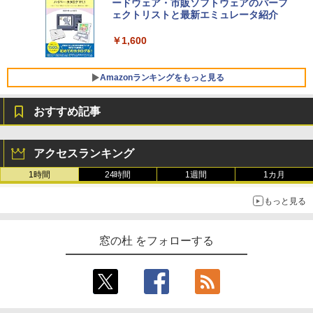
ードウェア・市販ソフトウェアのパーフ
Windows版 | Minecraft (マインクラフ
SSD インテル Core 5
ェクトリストと最新エミュレータ紹介
ト): Java & Bedrock Edition | オンライ
ンコード版
￥129,800
￥1,600
￥3,600
FMV ノートパソコン WE1-K3 (MS 365 P
Amazonランキングをもっと見る
ersonal/Copilotキー搭載/Win 11/15.6型/
Core i5/16GB/SSD 512GB/ホワイト) FM
おすすめ記事
VWK3E15W_AZ
Amazon Kindle Paperwhite (16GB) 7イ
￥123,400
ンチディスプレイ、色調調節ライト、12
アクセスランキング
週間持続バッテリー、広告なし、ブラッ
ク
1時間
24時間
1週間
1カ月
￥27,980
もっと見る
Amazon Kindle - 目に優しい、かさばら
窓の杜 をフォローする
ない、大きな画面で読みやすい、6週間持
続バッテリー、6インチディスプレイ電子
書籍リーダー、ブラック、16GB、広告な
し
￥19,980