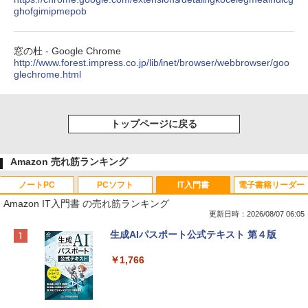
ghofgimipmepob
窓の杜 - Google Chrome
http://www.forest.impress.co.jp/lib/inet/browser/webbrowser/goo
glechrome.html
トップページに戻る
Amazon 売れ筋ランキング
ノートPC
PCソフト
IT入門書
電子書籍リーダー
Amazon IT入門書 の売れ筋ランキング
更新日時：2026/08/07 06:05
Apple 2026 MacBook Neo A18 Proチッ
Robloxギフトカード - 800 Robux 【限
生成AIパスポート公式テキスト 第４版
プ搭載13インチノートブック：AIとAppl
定バーチャルアイテムを含む】 【オンラ
e Intelligence、Liquid Retinaディスプ
インゲームコード】 ロブロックス | オン
￥1,766
レイ、8GBメモリ、512GB SSD、1080p
ラインコード版
FaceTime HDカメラ、Touch ID - インデ
ィゴ + 3年延長 AppleCare+ for 13インチ
￥1,300
MacBook Neo(A18 Pro)|ダウンロード版