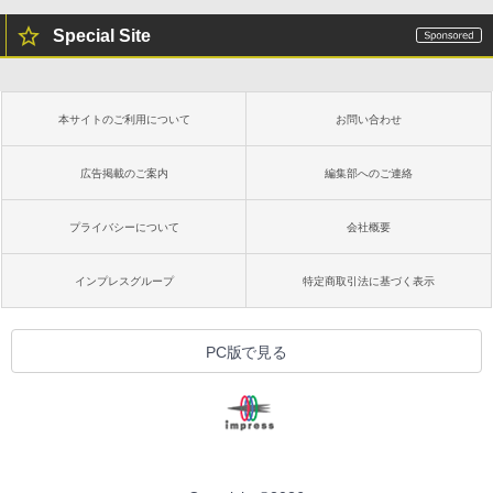
Special Site
Kindle Paperwhite シグニチャーエディ
ション (32GB) 7インチディスプレイ、明
るさ自動調整、色調調節ライト、12週間
持続バッテリー、広告なし、メタリック
本サイトのご利用について
お問い合わせ
ブラック
￥32,980
広告掲載のご案内
編集部へのご連絡
プライバシーについて
会社概要
Amazon Kindle Colorsoft | 16GBストレ
ージ、防水、7インチカラーディスプレ
イ、色調調節ライト、最大8週間持続バッ
インプレスグループ
特定商取引法に基づく表示
テリー、広告無し、ブラック (2025年発
売)
￥39,980
PC版で見る
New Amazon Kindle Scribe Colorsoft |
11インチカラーディスプレイ、64GBスト
レージ、ノート機能搭載、明るさ自動調
整、色調調節ライト、プレミアムペン付
き、グラファイト