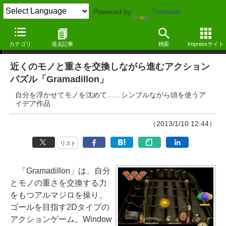
Powered by
Translate
レビュー
カテゴリ
過去記事
検索
Impressサイト
近くのモノと重さを交換しながら進むアクション
パズル「Gramadillon」
自分を浮かせてモノを沈めて……シンプルながら頭を使うア
イデア作品
（2013/1/10 12:44）
リスト
「Gramadillon」は、自分
とモノの重さを交換する力
をもつアルマジロを操り、
ゴールを目指す2Dタイプの
アクションゲーム。Window