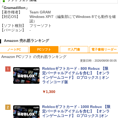
「Gramadillon」
【著作権者】
Team GRAM
【対応OS】
Windows XP/7（編集部にてWindows 8でも動作を確
認）
【ソフト種別】
フリーソフト
【バージョン】
-
Amazon 売れ筋ランキング
ノートPC
PCソフト
IT入門書
電子書籍リーダー
Amazon PCソフト の売れ筋ランキング
更新日時：2026/08/08 00:05
Apple 2026 MacBook Neo A18 Proチッ
Robloxギフトカード - 800 Robux 【限
プ搭載13インチノートブック：AIとAppl
定バーチャルアイテムを含む】 【オンラ
e Intelligence、Liquid Retinaディスプ
インゲームコード】 ロブロックス | オン
レイ、8GBメモリ、512GB SSD、1080p
ラインコード版
FaceTime HDカメラ、Touch ID - インデ
ィゴ + 3年延長 AppleCare+ for 13インチ
￥1,300
MacBook Neo(A18 Pro)|ダウンロード版
￥162,598
Robloxギフトカード - 1000 Robux 【限
定バーチャルアイテムを含む】 【オンラ
インゲームコード】 ロブロックス |オン