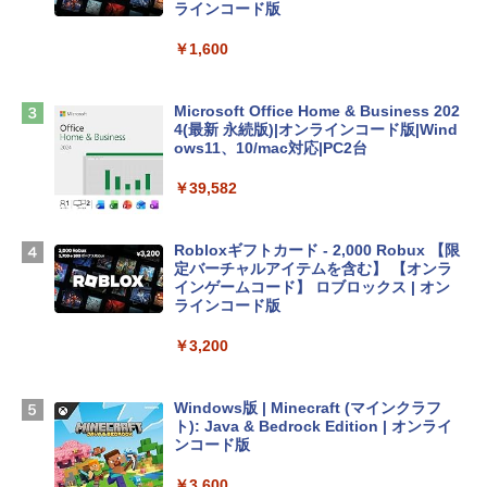
tomtoc 360°保護 15.6 16インチ パソコ
ラインコード版
ンケース Dell NEC Lavie ASUS HP dyna
book Lenovo対応
￥1,600
￥2,952
Microsoft Office Home & Business 202
4(最新 永続版)|オンラインコード版|Wind
Apple 2026 MacBook Air M5チップ搭載
ows11、10/mac対応|PC2台
13インチノートブック：AIとApple Intell
igence、13.6インチLiquid Retinaディ
￥39,582
スプレイ、16GBユニファイドメモリ、1
TB SSDストレージ、12MPセンターフレ
ームカメラ、日本語キーボード、Touch I
Robloxギフトカード - 2,000 Robux 【限
D - シルバー
定バーチャルアイテムを含む】 【オンラ
インゲームコード】 ロブロックス | オン
￥261,414
ラインコード版
￥3,200
【Amazon.co.jp限定】 HP ノートパソコ
ン 15-fd 15.6インチ 16GBメモリ 512GB
SSD インテル Core 5
Windows版 | Minecraft (マインクラフ
ト): Java & Bedrock Edition | オンライ
￥129,800
ンコード版
￥3,600