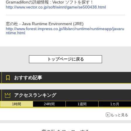
Gramadillonの詳細情報 : Vector ソフトを探す！
めのAIコーディング入門シリーズ
ション (32GB) 7インチディスプレイ、明
http://www.vector.co.jp/soft/winnt/game/se500438.html
るさ自動調整、色調調節ライト、12週間
持続バッテリー、広告なし、メタリック
￥99
ブラック
窓の杜 - Java Runtime Environment (JRE)
￥27,980
http://www.forest.impress.co.jp/lib/arc/runtime/runtimeapp/javaru
1冊ですべて身につくHTML & CSSとWe
ntime.html
bデザイン入門講座［第2版］
Amazon Kindle Colorsoft | 16GBストレ
￥1,292
ージ、防水、7インチカラーディスプレ
イ、色調調節ライト、最大8週間持続バッ
トップページに戻る
テリー、広告無し、ブラック (2025年発
売)
FM TOWNS ハイパー・カタログ: 本体ハ
ードウェア・市販ソフトウェアのパーフ
￥31,980
ェクトリストと最新エミュレータ紹介
おすすめ記事
￥1,600
New Amazon Kindle Scribe Colorsoft |
アクセスランキング
11インチカラーディスプレイ、64GBスト
レージ、ノート機能搭載、明るさ自動調
1時間
24時間
1週間
1カ月
整、色調調節ライト、プレミアムペン付
き、グラファイト
もっと見る
￥115,980