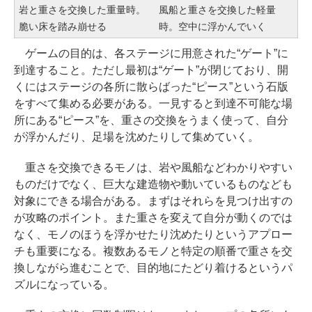
岩と重さを交換した重量時。
風船と重さを交換した軽量
脆い床を踏み崩せる
時。空中に浮かんでいく
ゲームの目的は、各ステージに用意された“ゲート”に
到達すること。ただし最初は“ゲート”が閉じており、開
くにはステージの各所に散らばった“ピース”という石版
をすべて集める必要がある。一見すると到達不可能な場
所にある“ピース”を、重さの交換をうまく使って、自分
が浮かんだり、足場を沈めたりして集めていく。
重さを交換できるモノは、岩や風船などわかりやすい
ものだけでなく、巨大な建造物や動いているものなども
対象にできる場合がある。まずはそれらを見つけ出すの
が攻略のポイント。また重さを変えて自分が動くのでは
なく、モノのほうを浮かせたり沈めたりというアプロー
チも重要になる。複数あるモノと特定の順番で重さを交
換しながら進むことで、目的地にたどり着けるというパ
ズルになっている。