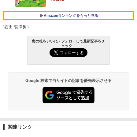
FMV ノートパソコン WE1-K3 (MS 365 P
ersonal/Copilotキー搭載/Win 11/15.6型/
Core i5/16GB/SSD 512GB/ホワイト) FM
Amazonランキングをもっと見る
VWK3E15W_AZ
（石田 賀津男）
￥139,880
生成AIパスポート公式テキスト 第４版
Amazon Kindle Paperwhite (16GB) 7イ
窓の杜をいいね・フォローして最新記事をチ
ンチディスプレイ、色調調節ライト、12
ェック！
週間持続バッテリー、広告なし、ブラッ
￥1,766
ク
￥22,980
AIイラスト表現辞典: 思い通りの絵を引き
Google 検索で当サイトの記事を優先表示させる
出す プロンプトの言葉 AI画像生成シリー
Amazon Kindle - 目に優しい、かさばら
ズ (はぴーイラストLabo)
ない、大きな画面で読みやすい、6週間持
続バッテリー、6インチディスプレイ電子
書籍リーダー、ブラック、16GB、広告な
￥480
し
￥16,980
ClaudeCode いちばんやさしい 教科書:
非エンジニア 初心者 素人 でも安心 使い
関連リンク
方 マニュアル AI副業にもコンテンツ作成
にもKindle出版にも！ 非エンジニアのた
Kindle Paperwhite シグニチャーエディ