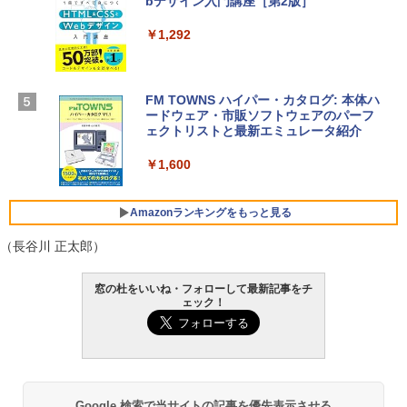
bデザイン入門講座［第2版］
定バーチャルアイテムを含む】 【オンラ
￥278,800
インゲームコード】 ロブロックス | オン
ラインコード版
￥1,292
【Amazon.co.jp限定】 HP ノートパソコ
￥3,200
ン 15-fd 15.6インチ 16GBメモリ 512GB
SSD インテル Core 5
FM TOWNS ハイパー・カタログ: 本体ハ
ードウェア・市販ソフトウェアのパーフ
Windows版 | Minecraft (マインクラフ
￥129,800
ェクトリストと最新エミュレータ紹介
ト): Java & Bedrock Edition | オンライ
ンコード版
￥1,600
FMV ノートパソコン WE1-K3 (MS 365 P
￥3,600
ersonal/Copilotキー搭載/Win 11/15.6型/
Core i5/16GB/SSD 512GB/ホワイト) FM
Amazonランキングをもっと見る
VWK3E15W_AZ
（長谷川 正太郎）
￥139,880
Amazon Kindle Paperwhite (16GB) 7イ
窓の杜をいいね・フォローして最新記事をチ
ンチディスプレイ、色調調節ライト、12
ェック！
週間持続バッテリー、広告なし、ブラッ
ク
￥22,980
Google 検索で当サイトの記事を優先表示させる