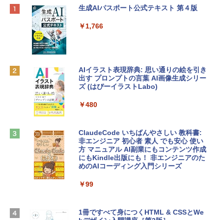
Apple 2026 MacBook Neo A18 Proチッ
Robloxギフトカード - 800 Robux 【限
生成AIパスポート公式テキスト 第４版
プ搭載13インチノートブック：AIとAppl
定バーチャルアイテムを含む】 【オンラ
e Intelligenceのために設計、Liquid Ret
インゲームコード】 ロブロックス | オン
￥1,766
inaディスプレイ、8GBユニファイドメモ
ラインコード版
リ、512GB SSDストレージ、1080p Fac
eTime HDカメラ、Touch ID - シルバー
￥1,300
￥131,111
AIイラスト表現辞典: 思い通りの絵を引き
出す プロンプトの言葉 AI画像生成シリー
Robloxギフトカード - 1000 Robux 【限
ズ (はぴーイラストLabo)
定バーチャルアイテムを含む】 【オンラ
tomtoc 360°保護 15.6 16インチ パソコ
インゲームコード】 ロブロックス |オン
ンケース Dell NEC Lavie ASUS HP dyna
ラインコード版
￥480
book Lenovo対応
￥1,600
￥2,952
ClaudeCode いちばんやさしい 教科書:
非エンジニア 初心者 素人 でも安心 使い
方 マニュアル AI副業にもコンテンツ作成
Microsoft Office Home & Business 202
にもKindle出版にも！ 非エンジニアのた
Apple 2026 MacBook Air M5チップ搭載
4(最新 永続版)|オンラインコード版|Wind
めのAIコーディング入門シリーズ
13インチノートブック：AIとApple Intell
ows11、10/mac対応|PC2台
igence、13.6インチLiquid Retinaディ
スプレイ、16GBユニファイドメモリ、1
￥99
￥39,582
TB SSDストレージ、12MPセンターフレ
ームカメラ、日本語キーボード、Touch I
D - ミッドナイト
1冊ですべて身につくHTML & CSSとWe
Robloxギフトカード - 2,000 Robux 【限