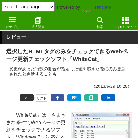
Powered by
Translate
窓の杜
インターネット
インターネット
Windows
カテゴリ
過去記事
検索
Impressサイト
レビュー
選択したHTMLタグのみをチェックできるWebペ
ージ更新チェックソフト「WhiteCat」
変更があった行数の割合が指定した値を超えた際にのみ更新
されたと判断することも
（2013/5/29 10:25）
リスト
「WhiteCat」は、さまざ
まな条件でWebページの更
新をチェックできるソフ
ト。Windows 7に対応する