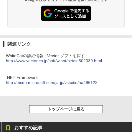
Amazon Kindle - 目に優しい、かさばら
ない、大きな画面で読みやすい、6週間持
続バッテリー、6インチディスプレイ電子
書籍リーダー、マッチャ、16GB、広告な
し
￥16,980
関連リンク
Kindle Paperwhite シグニチャーエディ
WhiteCatの詳細情報 : Vector ソフトを探す！
ション (32GB) 7インチディスプレイ、明
http://www.vector.co.jp/soft/winnt/net/se502039.html
るさ自動調整、色調調節ライト、12週間
持続バッテリー、広告なし、メタリック
ブラック
.NET Framework
￥27,980
http://msdn.microsoft.com/ja-jp/vstudio/aa496123
Amazon Kindle Colorsoft | 16GBストレ
ージ、防水、7インチカラーディスプレ
トップページに戻る
イ、色調調節ライト、最大8週間持続バッ
テリー、広告無し、ブラック (2025年発
売)
おすすめ記事
￥31,980