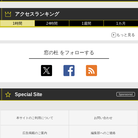
アクセスランキング
New Amazon Kindle Scribe Colorsoft |
11インチカラーディスプレイ、64GBスト
1時間
24時間
1週間
1カ月
レージ、ノート機能搭載、明るさ自動調
整、色調調節ライト、プレミアムペン付
もっと見る
き、グラファイト
￥115,980
窓の杜 をフォローする
Special Site
本サイトのご利用について
お問い合わせ
広告掲載のご案内
編集部へのご連絡