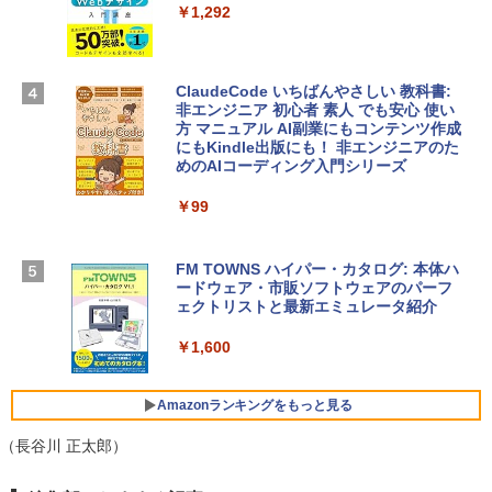
4(最新 永続版)|オンラインコード版|Wind
￥1,292
Apple 2026 MacBook Air M5チップ搭載
ows11、10/mac対応|PC2台
13インチノートブック：AIとApple Intell
igence、13.6インチLiquid Retinaディ
￥39,582
スプレイ、16GBユニファイドメモリ、51
ClaudeCode いちばんやさしい 教科書:
2GB SSDストレージ、12MPセンターフ
非エンジニア 初心者 素人 でも安心 使い
レームカメラ、日本語キーボード、Touc
方 マニュアル AI副業にもコンテンツ作成
Robloxギフトカード - 2,000 Robux 【限
h ID - ミッドナイト
にもKindle出版にも！ 非エンジニアのた
定バーチャルアイテムを含む】 【オンラ
めのAIコーディング入門シリーズ
インゲームコード】 ロブロックス | オン
￥224,800
ラインコード版
￥99
￥3,200
【Amazon.co.jp限定】 HP ノートパソコ
ン 15-fd 15.6インチ 16GBメモリ 512GB
FM TOWNS ハイパー・カタログ: 本体ハ
SSD インテル Core 5
ードウェア・市販ソフトウェアのパーフ
Windows版 | Minecraft (マインクラフ
ェクトリストと最新エミュレータ紹介
ト): Java & Bedrock Edition | オンライ
￥129,800
ンコード版
￥1,600
￥3,600
FMV ノートパソコン WE1-K3 (MS 365 P
ersonal/Copilotキー搭載/Win 11/15.6型/
Amazonランキングをもっと見る
Core i5/16GB/SSD 512GB/ホワイト) FM
VWK3E15W_AZ
（長谷川 正太郎）
￥139,880