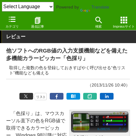
Powered by
Translate
窓の杜
システム・ファイル
デスクトップ
Windows
カテゴリ
過去記事
検索
Impressサイト
レビュー
他ソフトへのRGB値の入力支援機能などを備えた
多機能カラーピッカー「色採り」
取得した複数の色を登録しておきすばやく呼び出せる“色リス
ト”機能なども備える
（2013/11/26 10:40）
リスト
「色採り」は、マウスカ
ーソル直下の色をRGB値で
取得できるカラーピッカ
ー。Windows 98以降に対応