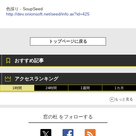
Amazon Kindle Colorsoft | 16GBストレ
色採り - SoupSeed
ージ、防水、7インチカラーディスプレ
http://dev.onionsoft.net/seed/info.ax?id=425
イ、色調調節ライト、最大8週間持続バッ
テリー、広告無し、ブラック (2025年発
売)
￥31,980
トップページに戻る
New Amazon Kindle Scribe Colorsoft |
おすすめ記事
11インチカラーディスプレイ、64GBスト
レージ、ノート機能搭載、明るさ自動調
整、色調調節ライト、プレミアムペン付
き、グラファイト
アクセスランキング
1時間
24時間
1週間
1カ月
￥115,980
もっと見る
窓の杜 をフォローする