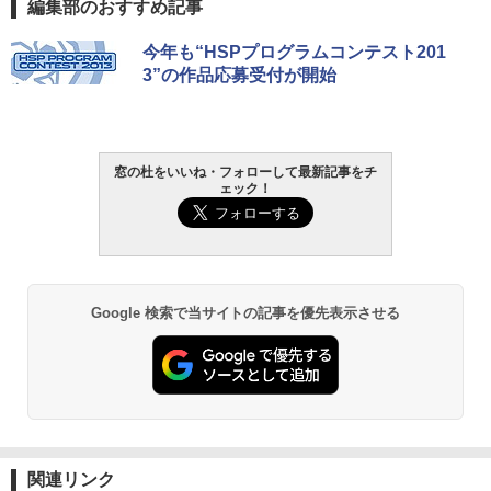
Amazon Kindle - 目に優しい、かさばら
編集部のおすすめ記事
ない、大きな画面で読みやすい、6週間持
続バッテリー、6インチディスプレイ電子
今年も“HSPプログラムコンテスト201
書籍リーダー、マッチャ、16GB、広告な
3”の作品応募受付が開始
し
￥16,980
窓の杜をいいね・フォローして最新記事をチ
Kindle Paperwhite シグニチャーエディ
ェック！
ション (32GB) 7インチディスプレイ、明
るさ自動調整、色調調節ライト、12週間
持続バッテリー、広告なし、メタリック
ブラック
￥27,980
Google 検索で当サイトの記事を優先表示させる
Amazon Kindle Paperwhite (16GB) 7イ
ンチディスプレイ、色調調節ライト、12
週間持続バッテリー、広告なし、ブラッ
ク
￥22,980
関連リンク