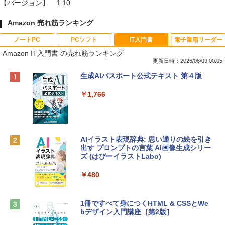
【バージョン】
1.10
Amazon 売れ筋ランキング
ノートPC
PCソフト
IT入門書
電子書籍リーダー
Amazon IT入門書 の売れ筋ランキング
更新日時：2026/08/09 00:05
Apple 2026 MacBook Neo A18 Proチッ
Robloxギフトカード - 800 Robux 【限
生成AIパスポート公式テキスト 第４版
プ搭載13インチノートブック：AIとAppl
定バーチャルアイテムを含む】 【オンラ
e Intelligenceのために設計、Liquid Ret
インゲームコード】 ロブロックス | オン
￥1,766
inaディスプレイ、8GBユニファイドメモ
ラインコード版
リ、512GB SSDストレージ、1080p Fac
eTime HDカメラ、Touch ID - インディ
￥1,300
ゴ
AIイラスト表現辞典: 思い通りの絵を引き
￥137,800
出す プロンプトの言葉 AI画像生成シリー
Robloxギフトカード - 1000 Robux 【限
ズ (はぴーイラストLabo)
定バーチャルアイテムを含む】 【オンラ
インゲームコード】 ロブロックス |オン
tomtoc 360°保護 15.6 16インチ パソコ
ラインコード版
￥480
ンケース Dell NEC Lavie ASUS HP dyna
book Lenovo対応
￥1,600
1冊ですべて身につくHTML & CSSとWe
￥2,952
bデザイン入門講座［第2版］
Microsoft Office Home & Business 202