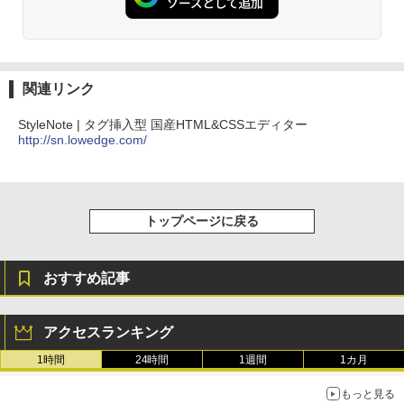
るさ自動調整、色調調節ライト、12週間
￥480
持続バッテリー、広告なし、メタリック
ブラック
1冊ですべて身につくHTML & CSSとWe
￥27,980
bデザイン入門講座［第2版］
関連リンク
￥1,292
StyleNote | タグ挿入型 国産HTML&CSSエディター
Amazon Kindle Paperwhite (16GB) 7イ
http://sn.lowedge.com/
ンチディスプレイ、色調調節ライト、12
週間持続バッテリー、広告なし、ブラッ
ク
ClaudeCode いちばんやさしい 教科書:
非エンジニア 初心者 素人 でも安心 使い
￥22,980
方 マニュアル AI副業にもコンテンツ作成
トップページに戻る
にもKindle出版にも！ 非エンジニアのた
めのAIコーディング入門シリーズ
Amazon Kindle Colorsoft | 16GBストレ
￥99
ージ、防水、7インチカラーディスプレ
おすすめ記事
イ、色調調節ライト、最大8週間持続バッ
テリー、広告無し、ブラック (2025年発
売)
FM TOWNS ハイパー・カタログ: 本体ハ
アクセスランキング
ードウェア・市販ソフトウェアのパーフ
￥31,980
ェクトリストと最新エミュレータ紹介
1時間
24時間
1週間
1カ月
￥1,600
もっと見る