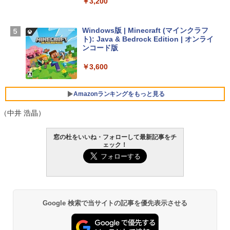
￥3,200
【Amazon.co.jp限定】 HP ノートパソコ
ン 15-fd 15.6インチ 16GBメモリ 512GB
SSD インテル Core 5
Windows版 | Minecraft (マインクラフ
ト): Java & Bedrock Edition | オンライ
￥129,800
ンコード版
￥3,600
FMV ノートパソコン WE1-K3 (MS 365 P
ersonal/Copilotキー搭載/Win 11/15.6型/
Core i5/16GB/SSD 512GB/ホワイト) FM
Amazonランキングをもっと見る
VWK3E15W_AZ
（中井 浩晶）
￥139,880
生成AIパスポート公式テキスト 第４版
Amazon Kindle - 目に優しい、かさばら
窓の杜をいいね・フォローして最新記事をチ
ない、大きな画面で読みやすい、6週間持
ェック！
続バッテリー、6インチディスプレイ電子
￥1,766
書籍リーダー、マッチャ、16GB、広告な
し
￥16,980
AIイラスト表現辞典: 思い通りの絵を引き
Google 検索で当サイトの記事を優先表示させる
出す プロンプトの言葉 AI画像生成シリー
ズ (はぴーイラストLabo)
Kindle Paperwhite シグニチャーエディ
ション (32GB) 7インチディスプレイ、明