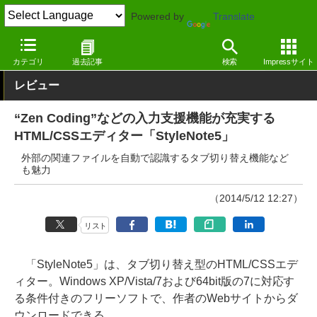
Powered by
Translate
窓の杜
インターネット
インターネット
Windows
カテゴリ
過去記事
検索
Impressサイト
レビュー
“Zen Coding”などの入力支援機能が充実する
HTML/CSSエディター「StyleNote5」
外部の関連ファイルを自動で認識するタブ切り替え機能など
も魅力
（2014/5/12 12:27）
リスト
「StyleNote5」は、タブ切り替え型のHTML/CSSエデ
ィター。Windows XP/Vista/7および64bit版の7に対応す
る条件付きのフリーソフトで、作者のWebサイトからダ
ウンロードできる。