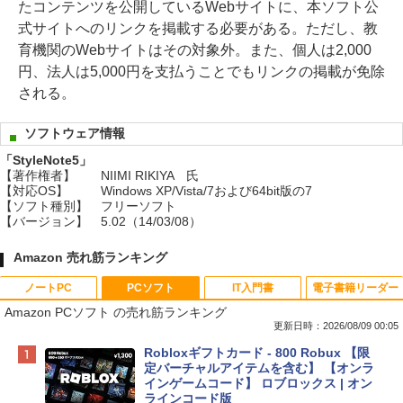
たコンテンツを公開しているWebサイトに、本ソフト公
式サイトへのリンクを掲載する必要がある。ただし、教
育機関のWebサイトはその対象外。また、個人は2,000
円、法人は5,000円を支払うことでもリンクの掲載が免除
される。
ソフトウェア情報
「StyleNote5」
【著作権者】
NIIMI RIKIYA 氏
【対応OS】
Windows XP/Vista/7および64bit版の7
【ソフト種別】
フリーソフト
【バージョン】
5.02（14/03/08）
Amazon 売れ筋ランキング
ノートPC
PCソフト
IT入門書
電子書籍リーダー
Amazon PCソフト の売れ筋ランキング
更新日時：2026/08/09 00:05
Apple 2026 MacBook Neo A18 Proチッ
Robloxギフトカード - 800 Robux 【限
プ搭載13インチノートブック：AIとAppl
定バーチャルアイテムを含む】 【オンラ
e Intelligenceのために設計、Liquid Ret
インゲームコード】 ロブロックス | オン
inaディスプレイ、8GBユニファイドメモ
ラインコード版