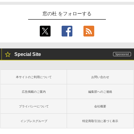
New Amazon Kindle Scribe Colorsoft |
11インチカラーディスプレイ、64GBスト
レージ、ノート機能搭載、明るさ自動調
窓の杜 をフォローする
整、色調調節ライト、プレミアムペン付
き、グラファイト
￥115,980
Special Site
本サイトのご利用について
お問い合わせ
広告掲載のご案内
編集部へのご連絡
プライバシーについて
会社概要
インプレスグループ
特定商取引法に基づく表示