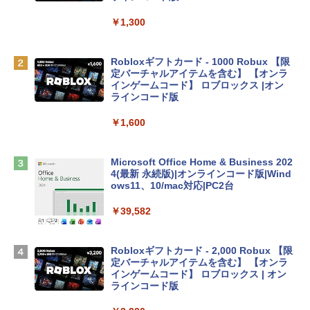
リ、512GB SSDストレージ、1080p Fac
eTime HDカメラ、Touch ID - インディ
￥1,300
ゴ
￥137,800
Robloxギフトカード - 1000 Robux 【限
定バーチャルアイテムを含む】 【オンラ
インゲームコード】 ロブロックス |オン
tomtoc 360°保護 15.6 16インチ パソコ
ラインコード版
ンケース Dell NEC Lavie ASUS HP dyna
book Lenovo対応
￥1,600
￥2,952
Microsoft Office Home & Business 202
4(最新 永続版)|オンラインコード版|Wind
Apple 2026 MacBook Air M5チップ搭載
ows11、10/mac対応|PC2台
13インチノートブック：AIとApple Intell
igence、13.6インチLiquid Retinaディ
￥39,582
スプレイ、16GBユニファイドメモリ、51
2GB SSDストレージ、12MPセンターフ
レームカメラ、日本語キーボード、Touc
Robloxギフトカード - 2,000 Robux 【限
h ID - ミッドナイト
定バーチャルアイテムを含む】 【オンラ
インゲームコード】 ロブロックス | オン
￥224,800
ラインコード版