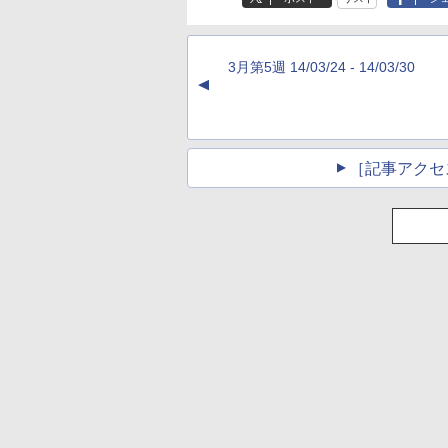
ブラック
書籍リーダー、ブラ
ック、16GB、広告
し
3月第5週 14/03/24 - 14/03/30
▲
［記事アクセ