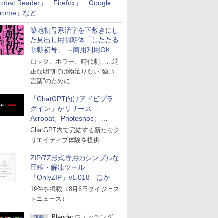
robat Reader」「Firefox」「Google
hrome」など
築地初号系活字を下敷きにし
た見出し用明朝体「したたる
明朝初号」 ～商用利用OK
ロック、ホラー、時代劇……端
正な明朝では物足りない“強い
言葉”のために
「ChatGPT向けアドビプラ
グイン」がリリース ～
Acrobat、Photoshop、
Premiereなどの機能を1つの
ChatGPT内で完結する新たなク
プラグインに統合
リエイティブ体験を提供
ZIP/7Z形式専用のシンプルな
圧縮・解凍ツール
「OnlyZIP」v1.018 ほか
19件を掲載（8月6日ダイジェス
トニュース）
Blender ウォッチング
連載