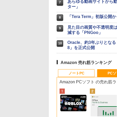
あらゆる動画サイトから動
7
ター」
「Tera Term」初版公
8
見た目の画質や不透明度は
9
減する「PNGoo」
Oracle、約3年ぶりとなる
10
8」を正式公開
Amazon 売れ筋ランキング
ノートPC
PC
Amazon PCソフト の売れ筋