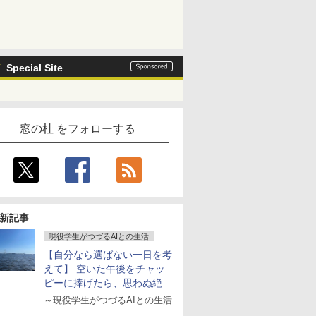
Special Site
窓の杜 をフォローする
新記事
現役学生がつづるAIとの生活
【自分なら選ばない一日を考
えて】 空いた午後をチャッ
ピーに捧げたら、思わぬ絶景
に出会った話
～現役学生がつづるAIとの生活