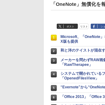
「OneNote」無償化
ポスト
リスト
シ
Microsoft、「OneN
1
X版も提供
和と洋のテイストが混在
2
メーカーを問わずRAW画
3
「RawTherapee」
システムで開かれている
4
「OpenedFilesView」
“Evernote”から“OneN
5
「Office 2013」「Offi
6