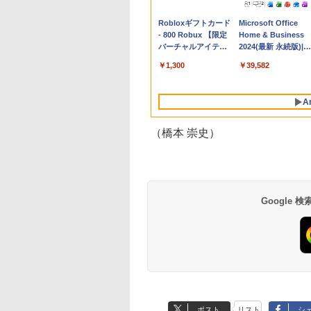
Apple 2026
Robloxギフトカード
tomtoc 360°保護
Microsoft Office
MacBook Neo A18
- 800 Robux 【限定
15.6 16インチ パソ
Home & Business
Proチップ搭載13イ
バーチャルアイテム
ンケース Dell NEC
2024(最新 永続版)|オ
ンチノートブック：
を含む】 【オンライ
Lavie ASUS HP
ンラインコード
￥162,598
￥1,300
￥2,952
￥39,582
AIとApple
ンゲームコード】 ロ
dynabook Lenovo
版|Windows11、
Intelligence、Liquid
ブロックス | オンラ
対応
10/mac対応|PC2台
Retinaディスプレ
インコード版
A
イ、8GBメモリ、
512GB SSD、1080p
FaceTime HDカメ
（橋本 崇史）
ラ、Touch ID - イン
ディゴ + 3年延長
AppleCare+ for 13イ
ンチMacBook
Neo(A18 Pro)|ダウン
ロード版
Google
生成AIパスポート公
Amazon Kindle
AIイラスト表現辞典:
Amazon Kindle - 目
式テキスト 第４版
Paperwhite (16GB)
思い通りの絵を引き
に優しい、かさばら
7インチディスプレ
出す プロンプトの言
ない、大きな画面で
￥1,766
イ、色調調節ライ
葉 AI画像生成シリー
読みやすい、6週間
￥22,980
￥480
￥16,980
ト、12週間持続バッ
ズ (はぴーイラスト
続バッテリー、6イ
テリー、広告なし、
Labo)
チディスプレイ電子
ポスト
リスト
シ