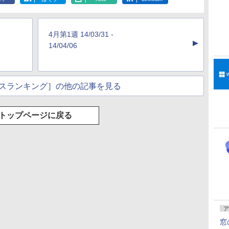
もKindle出版にも！
持続バッテリー、広
ッテリー、広告無
調節ライト、プレミア
な
非エンジニアのため
告なし、メタリック
し、ブラック (2025
ムペン付き、グラファ
のAIコーディング入
ブラック
年発売)
イト
門シリーズ
4月第1週 14/03/31 -
▲
14/04/06
スランキング］の他の記事を見る
トップページに戻る
ア
窓