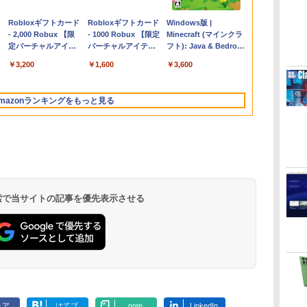
Apple 2026
Robloxギフトカード
【Amazon.co.jp限
Robloxギフトカード
FMV ノートパソコン
Windows版 |
コ
MacBook Air M5チ
- 2,000 Robux 【限
定】 HP ノートパソ
- 1000 Robux 【限定
WE1-K3 (MS 365
Minecraft (マインクラ
ップ搭載13インチノ
定バーチャルアイテ
コン 15-fd 15.6イン
バーチャルアイテム
Personal/Copilotキー
フト): Java & Bedrock
ートブック：AIと
ムを含む】 【オンラ
チ 16GBメモリ
を含む】 【オンライ
搭載/Win 11/15.6
Edition | オンラインコ
￥298,901
￥3,200
￥129,800
￥1,600
￥139,880
￥3,600
Apple Intelligence、
インゲームコード】
512GB SSD インテ
ンゲームコード】 ロ
型/Core i5/16GB/SSD
ード版
13.6インチLiquid
ロブロックス | オン
ル Core 5
ブロックス |オンライ
512GB/ホワイト)
Retinaディスプレ
ラインコード版
ンコード版
FMVWK3E15W_AZ
mazonランキングをもっと見る
イ、24GBユニファイ
ドメモリ、1TB SSD
ストレージ、12MPセ
ンターフレームカメ
ラ、日本語キーボー
ド、Touch ID - ミッ
ドナイト
 検索で当サイトの記事を優先表示させる
ClaudeCode いちば
Kindle Paperwhite
1冊ですべて身につく
Amazon Kindle
FM TOWNS ハイパ
New Amazon Kindle
んやさしい 教科書:
シグニチャーエディ
HTML & CSSとWeb
Colorsoft | 16GBス
ー・カタログ: 本体ハ
Scribe Colorsoft | 11
非エンジニア 初心者
ション (32GB) 7イン
デザイン入門講座
トレージ、防水、7イ
ードウェア・市販ソフ
インチカラーディスプ
持
素人 でも安心 使い方
チディスプレイ、明
［第2版］
ンチカラーディスプ
トウェアのパーフェク
レイ、64GBストレー
￥99
￥27,980
￥2,326
￥31,980
￥1,600
￥115,980
ン
マニュアル AI副業に
るさ自動調整、色調
レイ、色調調節ライ
トリストと最新エミュ
ジ、ノート機能搭載、
もコンテンツ作成に
調節ライト、12週間
ト、最大8週間持続バ
レータ紹介
明るさ自動調整、色調
ェア
はてブ
note
LinkedIn