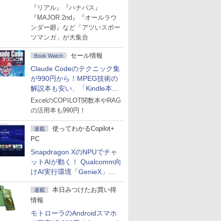
Amazonマンガ週末セール
『リアル』『ハナバス』
『MAJOR 2nd』『オールラウ
ンダー廻』など「アツいスポー
ツマンガ」が大集合
セール情報
Book Watch
Claude Codeのテクニック集
が990円から！MPEG技術の
解説本も安い、「Kindle本サ
マーセール」第2弾開始！
ExcelのCOPILOT関数本やRAG
の活用本も990円！
使ってわかるCopilot+
連載
PC
Snapdragon XのNPUでチャ
ットAIが動く！ Qualcomm向
けAI実行環境「GenieX」を
試してみた
本日みつけたお買い得
連載
情報
モトローラのAndroidスマホ