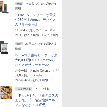
本日みつけたお買い得
連載
情報
「Fire TV」シリーズが最安
4,980円！Amazonデバイス
のサマーセール
4K/Wi-Fi 6対応の「Fire TV 4K
Plus」は2,000円OFFの7,980円
本日みつけたお買い得
連載
情報
Kindle電子書籍リーダーが最
大8,000円OFF！Amazonデ
バイスがサマーセール中
カラー版「Kindle Colorsoft」が
31,980円。「Kindle
Paperwhite」は5,000円OFF
セール情報
Book Watch
『ドッジ弾子』『新テニスの
王子様』『二階堂地獄ゴル
フ』などが50％還元！