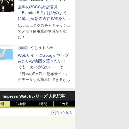
無料の3DCG統合環境
「Blender 5.2」は紙のよう
に薄く光を透過する物をリア
ルに表現
Cyclesはテクスチャキャッシュ
でメモリ使用量の削減が可能
に！
やじうまの杜
連載
WebサイトにGoogle マップ
みたいな地図を置きたい！
でも、カネがない…… そん
な人に朗報！
『日本のPMTiles配布サイト』
のデータなら簡単にできるかも
Impress Watchシリーズ 人気記事
時間
24時間
1週間
1カ月
もっと見る