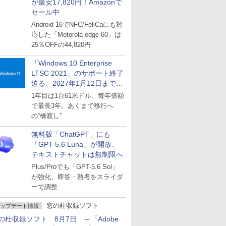
が最安17,820円！Amazonで
セール中
Android 16でNFC/FeliCaにも対
応した「Motorola edge 60」は
25％OFFの44,820円
「Windows 10 Enterprise
LTSC 2021」のサポート終了
迫る、2027年1月12日まで
～ESUは9月1日から販売
1年目は1台61米ドル、毎年倍額
で最長3年。あくまで移行へ
の“橋渡し”
無料版「ChatGPT」にも
「GPT-5.6 Luna」が開放、
テキストチャットは無制限へ
Plus/Proでも「GPT-5.6 Sol」
が強化、即答・熟考をスライダ
ーで調整
窓の杜収録ソフト
ップデート情報
の杜収録ソフト 8月7日 ～「Adobe