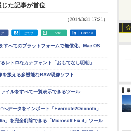
を報じた記事が首位
（2014/3/31 17:21）
ェア
はてブ
note
LinkedIn
ote」をすべてのプラットフォームで無償化。Mac OS
するレトロなカナフォント「おもてなし明朝」
像を扱える多機能なRAW現像ソフト
最
ファイルをすべて一覧表示できるツール
ote”へデータをインポート「Evernote2Onenote」
ce 365」を完全削除できる「Microsoft Fix it」ツール