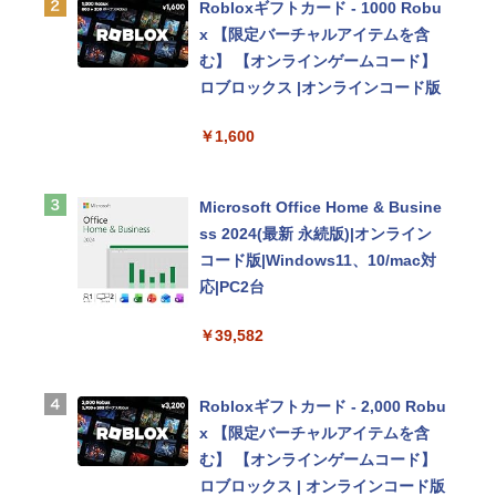
Robloxギフトカード - 1000 Robu
￥119,800
x 【限定バーチャルアイテムを含
む】 【オンラインゲームコード】
tomtoc 360°保護 15.6 16インチ パ
ロブロックス |オンラインコード版
ソコンケース Dell NEC Lavie ASU
￥1,600
S HP dynabook Lenovo対応
￥2,952
Microsoft Office Home & Busine
ss 2024(最新 永続版)|オンライン
Apple 2026 MacBook Air M5チッ
コード版|Windows11、10/mac対
プ搭載13インチノートブック：AI
応|PC2台
とApple Intelligence、13.6インチ
￥39,582
Liquid Retinaディスプレイ、16G
Bユニファイドメモリ、1TB SSDス
トレージ、12MPセンターフレーム
Robloxギフトカード - 2,000 Robu
カメラ、日本語キーボード、Touc
x 【限定バーチャルアイテムを含
h ID - シルバー
む】 【オンラインゲームコード】
ロブロックス | オンラインコード版
￥261,414