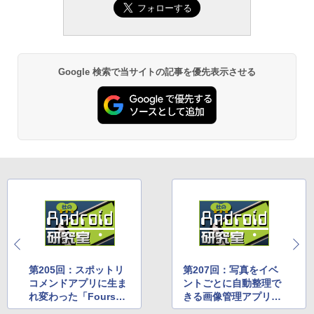
￥22,980
AIイラスト表現辞典: 思い通りの絵
を引き出す プロンプトの言葉 AI画
像生成シリーズ (はぴーイラストLa
Amazon Kindle - 目に優しい、か
bo)
さばらない、大きな画面で読みや
Google 検索で当サイトの記事を優先表示させる
すい、6週間持続バッテリー、6イ
￥480
ンチディスプレイ電子書籍リーダ
ー、ブラック、16GB、広告なし
ClaudeCode いちばんやさしい 教
￥16,980
科書: 非エンジニア 初心者 素人 で
も安心 使い方 マニュアル AI副業に
もコンテンツ作成にもKindle出版
Kindle Paperwhite シグニチャー
にも！ 非エンジニアのためのAIコ
エディション (32GB) 7インチディ
ーディング入門シリーズ
スプレイ、明るさ自動調整、色調
調節ライト、12週間持続バッテリ
￥99
ー、広告なし、メタリックブラッ
第205回：スポットリ
第207回：写真をイベ
ク
コメンドアプリに生ま
ントごとに自動整理で
れ変わった「Foursqu
きる画像管理アプリ
1冊ですべて身につくHTML & CSS
￥27,980
are」
「MyRoll」