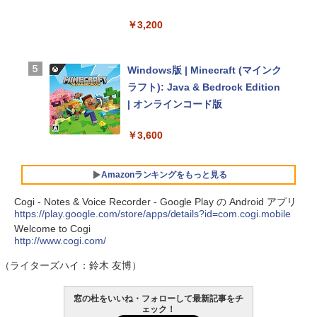
￥3,200
【Amazon.co.jp限定】 HP ノート
パソコン 15-fd 15.6インチ 16GB
Windows版 | Minecraft (マインク
メモリ 512GB SSD インテル Core
ラフト): Java & Bedrock Edition
5
| オンラインコード版
￥129,800
￥3,600
FMV ノートパソコン WE1-K3 (MS
Amazonランキングをもっと見る
365 Personal/Copilotキー搭載/Wi
Cogi - Notes & Voice Recorder - Google Play の Android アプリ
n 11/15.6型/Core i5/16GB/SSD 51
https://play.google.com/store/apps/details?id=com.cogi.mobile
2GB/ホワイト) FMVWK3E15W_A
Welcome to Cogi
生成AIパスポート公式テキスト 第
Amazon Kindle Paperwhite (16G
Z
http://www.cogi.com/
４版
B) 7インチディスプレイ、色調調節
（ライターズハイ：鈴木 友博）
ライト、12週間持続バッテリー、
￥139,880
￥1,766
広告なし、ブラック
窓の杜をいいね・フォローして最新記事をチ
ェック！