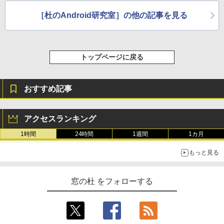
とWebデザイン入門講座［第2版］
［杜のAndroid研究室］の他の記事を見る
￥1,292
Amazon Kindle Colorsoft | 16GB
ストレージ、防水、7インチカラー
ディスプレイ、色調調節ライト、
FM TOWNS ハイパー・カタログ:
トップページに戻る
最大8週間持続バッテリー、広告無
本体ハードウェア・市販ソフトウ
し、ブラック (2025年発売)
ェアのパーフェクトリストと最新
おすすめ記事
エミュレータ紹介
￥31,980
￥1,600
アクセスランキング
New Amazon Kindle Scribe Color
1時間
24時間
1週間
1カ月
soft | 11インチカラーディスプレ
イ、64GBストレージ、ノート機能
もっと見る
搭載、明るさ自動調整、色調調節
ライト、プレミアムペン付き、グ
窓の杜 をフォローする
ラファイト
￥115,980