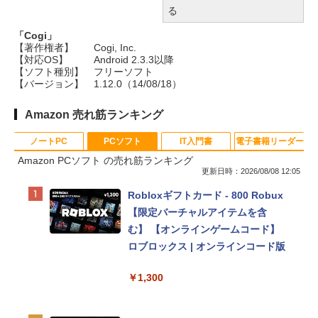
る
「Cogi」
【著作権者】
Cogi, Inc.
【対応OS】
Android 2.3.3以降
【ソフト種別】
フリーソフト
【バージョン】
1.12.0（14/08/18）
Amazon 売れ筋ランキング
ノートPC
PCソフト
IT入門書
電子書籍リーダー
Amazon PCソフト の売れ筋ランキング
更新日時：2026/08/08 12:05
Apple 2026 MacBook Neo A18 Pr
Robloxギフトカード - 800 Robux
oチップ搭載13インチノートブッ
【限定バーチャルアイテムを含
ク：AIとApple Intelligenceのため
む】 【オンラインゲームコード】
に設計、Liquid Retinaディスプレ
ロブロックス | オンラインコード版
イ、8GBユニファイドメモリ、256
￥1,300
GB SSDストレージ、1080p Face
Time HDカメラ - インディゴ