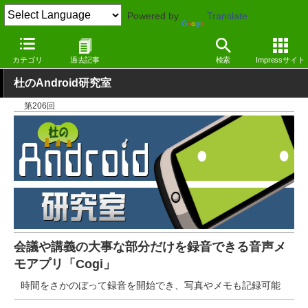
Powered by
Translate
窓の杜
画像・映像・音楽
音楽
Android
カテゴリ
過去記事
検索
Impressサイト
杜のAndroid研究室
第206回
会議や講義の大事な部分だけを録音できる音声メ
モアプリ「Cogi」
時間をさかのぼって録音を開始でき、写真やメモも記録可能