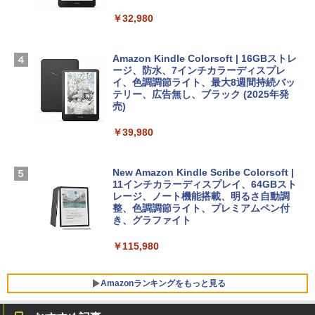
TB SSD、12MPセンターフレームカメ
ラ、Touch ID - ミッドナイト + 3年延長
￥32,980
1冊ですべて身につくHTML & CSSとWe
Robloxギフトカード - 1000 Robux 【限
AppleCare+ for 13インチMacBook Air
bデザイン入門講座［第2版］
定バーチャルアイテムを含む】 【オンラ
(M5)|ダウンロード版
インゲームコード】 ロブロックス |オン
ラインコード版
Amazon Kindle Colorsoft | 16GBストレ
￥2,326
￥347,600
ージ、防水、7インチカラーディスプレ
イ、色調調節ライト、最大8週間持続バッ
￥1,600
テリー、広告無し、ブラック (2025年発
【Amazon.co.jp限定】 HP ノートパソコ
売)
FM TOWNS ハイパー・カタログ: 本体ハ
ン 15-fd 15.6インチ 16GBメモリ 512GB
ードウェア・市販ソフトウェアのパーフ
Windows版 | Minecraft (マインクラフ
SSD インテル Core 5
￥39,980
ェクトリストと最新エミュレータ紹介
ト): Java & Bedrock Edition | オンライ
ンコード版
￥129,800
￥1,600
New Amazon Kindle Scribe Colorsoft |
￥3,600
11インチカラーディスプレイ、64GBスト
FMV ノートパソコン WE1-K3 (MS 365 P
レージ、ノート機能搭載、明るさ自動調
ersonal/Copilotキー搭載/Win 11/15.6型/
整、色調調節ライト、プレミアムペン付
Core i5/16GB/SSD 512GB/ホワイト) FM
き、グラファイト
VWK3E15W_AZ
￥115,980
￥123,400
Amazonランキングをもっと見る