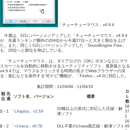
「チューチューマウス」v4.9.4
今週は、5日にバージョンアップした「チューチューマウス」v4.9.4
が、先週ランキング圏外の204位から今週27位へと大きく順位を上げ
た。また、同じく5日にバージョンアップした「SoundEngine Free」
も、20位へと順位を伸ばしている。
「チューチューマウス」は、ダイアログの［OK］ボタンなどにマウ
スカーソルを自動的に移動させるユーティリティソフト。最新版となる
v4.9.4では、マウスをクリックする時間の長さでWebブラウザーの戻
る・進むなどを操作する“IEナビ”機能が、「Firefox」v4.0に対応した。
集計期間：11/04/04 - 11/04/10
D
順
先
ソフト名、バージョン
概要
L
位
週
数
58
20種以上の形式に対応した圧縮・解
1
－
1
「Lhaplus」v1.59
37
凍ソフト
1
16
2
－
2
「+Lhaca」v0.76
DLL不要のLhasa風圧縮・解凍ソフト
49