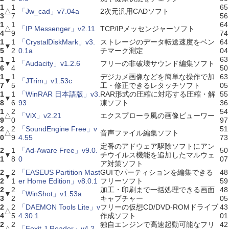
1
1
65
△
「Jw_cad」v7.04a
2次元汎用CADソフト
3
7
56
1
1
64
△
「IP Messenger」v2.11
TCP/IPメッセンジャーソフト
4
9
74
1
1
「CrystalDiskMark」v3.
ストレージのデータ転送速度をベン
64
▼
5
2
0.1a
チマーク測定
04
1
1
63
▼
「Audacity」v1.2.6
フリーの非破壊サウンド編集ソフト
6
4
50
1
1
デジカメ画像などを簡単な操作で加
63
▼
「JTrim」v1.53c
7
5
工・修正できるレタッチソフト
05
1
1
「WinRAR 日本語版」v3.
RAR形式の圧縮に対応する圧縮・解
55
▼
8
6
93
凍ソフト
36
1
2
54
△
「ViX」v2.21
エクスプローラ風の画像ビューワー
9
0
97
2
2
「SoundEngine Free」v
51
△
音声ファイル編集ソフト
0
9
4.55
73
定番のアドウェア駆除ソフトにアン
2
1
「Ad-Aware Free」v9.0.
50
▼
チウイルス機能を追加したマルウェ
1
8
0
07
ア対策ソフト
2
2
「EASEUS Partition Mast
GUIでパーティションを編集できる
48
▼
2
1
er Home Edition」v8.0.1
フリーソフト
59
2
2
加工・印刷まで一括処理できる画面
48
▼
「WinShot」v1.53a
3
2
キャプチャー
05
2
2
「DAEMON Tools Lite」v
フリーの仮想CD/DVD-ROMドライブ
43
△
4
5
4.30.1
作成ソフト
01
2
2
独自エンジンで高速起動可能なフリ
42
△
「Foxit J-Reader」v4.2