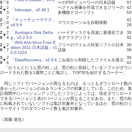
5
8
ーのPDFビューワーの日本語版
97
2
2
ベクトル画像を作成できるフリーの
42
▼
「Inkscape」v0.48.1
6
3
多機能ドローソフト
59
2
2
「チューチューマウス」
42
△
0
マウスカーソルを自動移動
7
v4.9.4
28
4
2
2
「Auslogics Disk Defra
ハードディスクを高速に最適化でき
39
▼
8
4
g」v3.2.0.0
るデフラグソフト
92
「AVG Anti-Virus Free E
2
2
フリーのウイルス対策ソフトの日本
38
▼
dition 2011 日本語版」v1
9
7
語版
98
0.0.1153
3
2
38
▼
「DataRecovery」v2.4.6
ごみ箱から削除したファイルを復元
0
6
42
「かうんとだうん窓の杜」は、窓の杜に収録しているソフトがダウン
ロードされた数を1週間ごとに集計し、TOP30を紹介するコーナー。
同じソフトでバージョンの異なるものは、もっともダウンロード数の
多かったバージョンのみをランキングの対象としている。このため、集
計期間中にバージョンアップしたソフトによっては、現在ダウンロード
できるバージョンと表のバージョンが異なることがある。また、窓の杜
に転載されていないソフトは集計対象外となっているほか、窓の杜のミ
ラーサイトでのダウンロード数も集計対象外。
（加藤 達也）