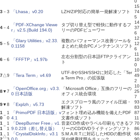
0
15
3
－
3
「Lhasa」v0.20
LZH/ZIP対応の簡単一発解凍ソフト
74
5
14
「PDF-XChange Viewe
タブ切り替え型で軽快に動作するフ
4
－
4
37
r」v2.5.(Build 194.0)
リーのPDFビューワー
6
12
「Glary Utilities」v2.33.
複数のパフォーマンス改善ツールを
5
－
5
12
0.1158
まとめた統合PCメンテナンスソフト
6
11
左右分割型の日本語FTPクライアン
6
－
6
「FFFTP」v1.97b
10
ト
0
10
UTF-8やSSH/SSH2に対応した「Ter
7
△
9
「Tera Term」v4.69
49
a Term Pro」の拡張版
2
10
「OpenOffice.org」v3.3.
「Microsoft Office」互換のフリーの
8
▼
7
25
0 日本語版
オフィス統合環境
7
エクスプローラ風のファイル圧縮・
93
9
▼
8
「Explzh」v5.73
解凍ソフト
83
1
1
「PrimoPDF 日本語版」v
フォント埋め込み機能を備えたPDF
87
－
0
0
4.1
文書作成ソフト
11
1
1
「DeepBurner Free」v1.
音楽CD作成やラベル印刷もできるフ
70
－
1
1
9.0.228（差し替え版）
リーのCD/DVDライティングソフト
86
1
1
「CrystalDiskInfo」v3.1
S.M.A.R.T.に対応したHDDの動作状
66
△
2
3
0.0
況や健康状態をチェック
90