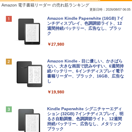
Amazon 電子書籍リーダー の売れ筋ランキング
更新日時：2026/08/07 06:05
Apple 2026 MacBook Neo A18 Proチッ
Robloxギフトカード - 800 Robux 【限
生成AIパスポート公式テキスト 第４版
Amazon Kindle Paperwhite (16GB) 7イ
プ搭載13インチノートブック：AIとAppl
定バーチャルアイテムを含む】 【オンラ
ンチディスプレイ、色調調節ライト、12
e Intelligence、Liquid Retinaディスプ
インゲームコード】 ロブロックス | オン
週間持続バッテリー、広告なし、ブラッ
￥1,766
レイ、8GBメモリ、512GB SSD、1080p
ラインコード版
ク
FaceTime HDカメラ、Touch ID - インデ
ィゴ + 3年延長 AppleCare+ for 13インチ
￥1,300
￥27,980
MacBook Neo(A18 Pro)|ダウンロード版
AIイラスト表現辞典: 思い通りの絵を引き
￥162,598
出す プロンプトの言葉 AI画像生成シリー
Microsoft Office Home & Business 202
Amazon Kindle - 目に優しい、かさばら
ズ (はぴーイラストLabo)
4(最新 永続版)|オンラインコード版|Wind
ない、大きな画面で読みやすい、6週間持
ows11、10/mac対応|PC2台
続バッテリー、6インチディスプレイ電子
tomtoc 360°保護 15.6 16インチ パソコ
書籍リーダー、ブラック、16GB、広告な
￥480
ンケース Dell NEC Lavie ASUS HP dyna
し
￥39,582
book Lenovo対応
￥19,980
ClaudeCode いちばんやさしい 教科書:
￥2,952
非エンジニア 初心者 素人 でも安心 使い
Robloxギフトカード - 2,000 Robux 【限
方 マニュアル AI副業にもコンテンツ作成
定バーチャルアイテムを含む】 【オンラ
にもKindle出版にも！ 非エンジニアのた
インゲームコード】 ロブロックス | オン
Kindle Paperwhite シグニチャーエディ
めのAIコーディング入門シリーズ
Apple 2026 MacBook Air M5チップ搭載
ラインコード版
ション (32GB) 7インチディスプレイ、明
13インチノートブック：AIとApple Intell
るさ自動調整、色調調節ライト、12週間
igence、13.6インチLiquid Retinaディ
持続バッテリー、広告なし、メタリック
￥99
￥3,200
スプレイ、24GBユニファイドメモリ、1
ブラック