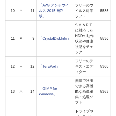
「AVG アンチウイ
フリーのウ
10
△
11
ルス 2015 無料
イルス対策
5585
版」
ソフト
S.M.A.R.T.
に対応した
HDDの動作
11
▼
9
「CrystalDiskInfo」
5536
状況や健康
状態をチェ
ック
フリーのテ
12
－
12
「TeraPad」
キストエデ
5368
ィター
無償で利用
できる高機
「GIMP for
13
△
14
能な画像編
5363
Windows」
集・処理ソ
フト
ドライブや