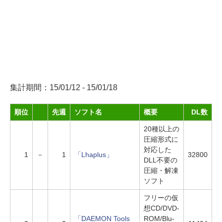
集計期間：15/01/12 - 15/01/18
順位
先週
ソフト名
概要
DL数
20種以上の
圧縮形式に
対応した
1
－
1
「Lhaplus」
32800
DLL不要の
圧縮・解凍
ソフト
フリーの仮
想CD/DVD-
「DAEMON Tools
ROM/Blu-