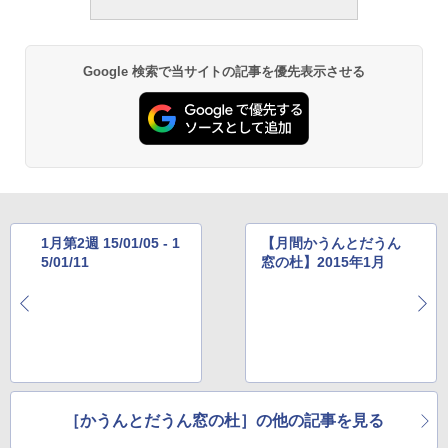
￥22,980
Google 検索で当サイトの記事を優先表示させる
Amazon Kindle - 目に優しい、かさばら
ない、大きな画面で読みやすい、6週間持
続バッテリー、6インチディスプレイ電子
書籍リーダー、ブラック、16GB、広告な
し
￥16,980
1月第2週 15/01/05 - 1
【月間かうんとだうん
Kindle Paperwhite シグニチャーエディ
5/01/11
窓の杜】2015年1月
ション (32GB) 7インチディスプレイ、明
るさ自動調整、色調調節ライト、12週間
持続バッテリー、広告なし、メタリック
ブラック
￥27,980
Amazon Kindle Colorsoft | 16GBストレ
［かうんとだうん窓の杜］の他の記事を見る
ージ、防水、7インチカラーディスプレ
イ、色調調節ライト、最大8週間持続バッ