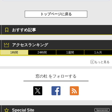
テリー、広告無し、ブラック (2025年発
売)
トップページに戻る
￥31,980
おすすめ記事
New Amazon Kindle Scribe Colorsoft |
11インチカラーディスプレイ、64GBスト
レージ、ノート機能搭載、明るさ自動調
整、色調調節ライト、プレミアムペン付
アクセスランキング
き、グラファイト
1時間
24時間
1週間
1カ月
￥115,980
もっと見る
窓の杜 をフォローする
Special Site