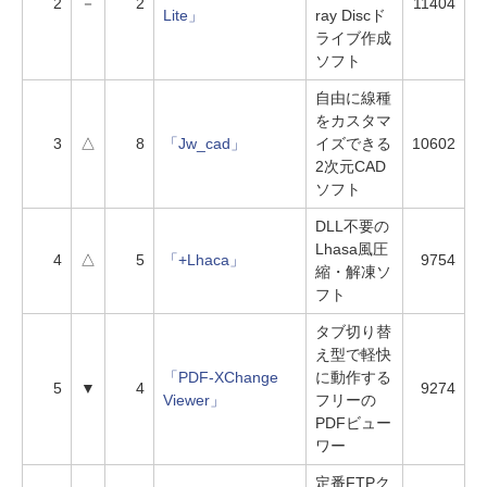
2
－
2
11404
Lite」
ray Discド
ライブ作成
ソフト
自由に線種
をカスタマ
3
△
8
「Jw_cad」
イズできる
10602
2次元CAD
ソフト
DLL不要の
Lhasa風圧
4
△
5
「+Lhaca」
9754
縮・解凍ソ
フト
タブ切り替
え型で軽快
「PDF-XChange
に動作する
5
▼
4
9274
Viewer」
フリーの
PDFビュー
ワー
定番FTPク