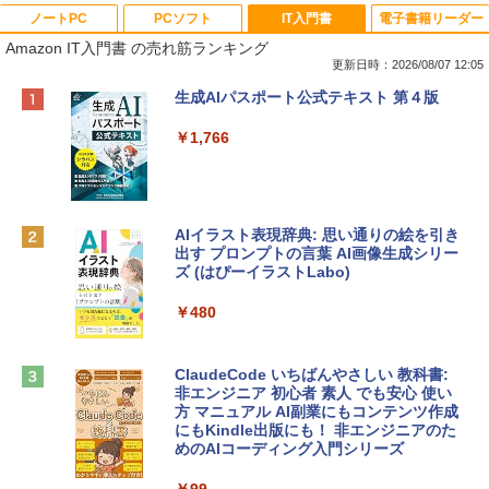
ノートPC
PCソフト
IT入門書
電子書籍リーダー
Amazon IT入門書 の売れ筋ランキング
更新日時：2026/08/07 12:05
Apple 2026 MacBook Neo A18 Proチッ
Robloxギフトカード - 800 Robux 【限
生成AIパスポート公式テキスト 第４版
プ搭載13インチノートブック：AIとAppl
定バーチャルアイテムを含む】 【オンラ
e Intelligence、Liquid Retinaディスプ
インゲームコード】 ロブロックス | オン
￥1,766
レイ、8GBメモリ、512GB SSD、1080p
ラインコード版
FaceTime HDカメラ、Touch ID - インデ
ィゴ + 3年延長 AppleCare+ for 13インチ
￥1,300
MacBook Neo(A18 Pro)|ダウンロード版
AIイラスト表現辞典: 思い通りの絵を引き
￥162,598
出す プロンプトの言葉 AI画像生成シリー
Microsoft Office Home & Business 202
ズ (はぴーイラストLabo)
4(最新 永続版)|オンラインコード版|Wind
ows11、10/mac対応|PC2台
tomtoc 360°保護 15.6 16インチ パソコ
￥480
ンケース Dell NEC Lavie ASUS HP dyna
￥39,582
book Lenovo対応
ClaudeCode いちばんやさしい 教科書:
￥2,952
非エンジニア 初心者 素人 でも安心 使い
Robloxギフトカード - 2,000 Robux 【限
方 マニュアル AI副業にもコンテンツ作成
定バーチャルアイテムを含む】 【オンラ
にもKindle出版にも！ 非エンジニアのた
インゲームコード】 ロブロックス | オン
めのAIコーディング入門シリーズ
Apple 2026 MacBook Air M5チップ搭載
ラインコード版
13インチノートブック：AIとApple Intell
igence、13.6インチLiquid Retinaディ