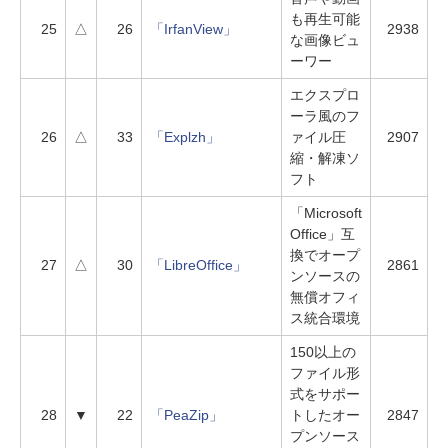
も再生可能
25
△
26
「IrfanView」
2938
な画像ビュ
ーワー
エクスプロ
ーラ風のフ
26
△
33
「Explzh」
ァイル圧
2907
縮・解凍ソ
フト
「Microsoft
Office」互
換でオープ
27
△
30
「LibreOffice」
2861
ンソースの
無償オフィ
ス統合環境
150以上の
ファイル形
式をサポー
28
▼
22
「PeaZip」
トしたオー
2847
プンソース