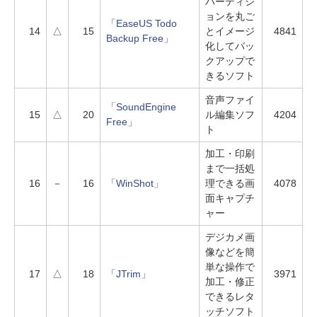
パーティシ
ョンを丸ご
「EaseUS Todo
14
△
15
とイメージ
4841
Backup Free」
化してバッ
クアップで
きるソフト
音声ファイ
「SoundEngine
15
△
20
ル編集ソフ
4204
Free」
ト
加工・印刷
まで一括処
16
－
16
「WinShot」
理できる画
4078
面キャプチ
ャー
デジカメ画
像などを簡
単な操作で
17
△
18
「JTrim」
3971
加工・修正
できるレタ
ッチソフト