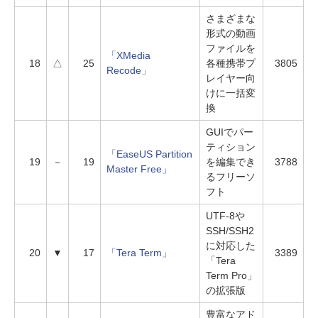
さまざまな
形式の動画
ファイルを
「XMedia
18
△
25
各種携帯プ
3805
Recode」
レイヤー向
けに一括変
換
GUIでパー
ティション
「EaseUS Partition
19
－
19
を編集でき
3788
Master Free」
るフリーソ
フト
UTF-8や
SSH/SSH2
に対応した
20
▼
17
「Tera Term」
3389
「Tera
Term Pro」
の拡張版
豊富なアド