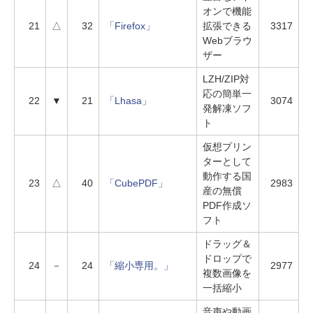
オンで機能
21
△
32
「Firefox」
拡張できる
3317
Webブラウ
ザー
LZH/ZIP対
応の簡単一
22
▼
21
「Lhasa」
3074
発解凍ソフ
ト
仮想プリン
ターとして
動作する国
23
△
40
「CubePDF」
2983
産の無償
PDF作成ソ
フト
ドラッグ＆
ドロップで
24
－
24
「縮小専用。」
2977
複数画像を
一括縮小
音声や動画