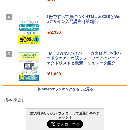
￥99
￥3,200
スプレイ、24GBユニファイドメモリ、1
TB SSDストレージ、12MPセンターフレ
ームカメラ、日本語キーボード、Touch I
1冊ですべて身につくHTML & CSSとWe
Robloxギフトカード - 1000 Robux 【限
D - ミッドナイト
bデザイン入門講座［第2版］
定バーチャルアイテムを含む】 【オンラ
インゲームコード】 ロブロックス |オン
￥298,901
ラインコード版
￥2,326
￥1,600
【Amazon.co.jp限定】 HP ノートパソコ
ン 15-fd 15.6インチ 16GBメモリ 512GB
FM TOWNS ハイパー・カタログ: 本体ハ
SSD インテル Core 5
ードウェア・市販ソフトウェアのパーフ
Windows版 | Minecraft (マインクラフ
ェクトリストと最新エミュレータ紹介
ト): Java & Bedrock Edition | オンライ
￥129,800
ンコード版
￥1,600
￥3,600
FMV ノートパソコン WE1-K3 (MS 365 P
ersonal/Copilotキー搭載/Win 11/15.6型/
Amazonランキングをもっと見る
Core i5/16GB/SSD 512GB/ホワイト) FM
VWK3E15W_AZ
（橋本 崇史）
￥139,880
Amazon Kindle Paperwhite (16GB) 7イ
窓の杜をいいね・フォローして最新記事をチ
ンチディスプレイ、色調調節ライト、12
ェック！
週間持続バッテリー、広告なし、ブラッ
ク