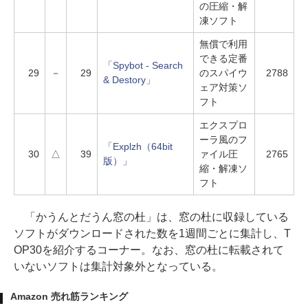
の圧縮・解
凍ソフト
無償で利用
できる定番
「Spybot - Search
29
－
29
のスパイウ
2788
& Destory」
ェア対策ソ
フト
エクスプロ
ーラ風のフ
「Explzh（64bit
30
△
39
ァイル圧
2765
版）」
縮・解凍ソ
フト
「かうんとだうん窓の杜」は、窓の杜に収録している
ソフトがダウンロードされた数を1週間ごとに集計し、T
OP30を紹介するコーナー。なお、窓の杜に転載されて
いないソフトは集計対象外となっている。
Amazon 売れ筋ランキング