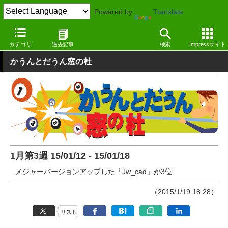
Powered by
Translate
窓の杜
その他の話題
トピック
その他
カテゴリ
過去記事
検索
Impressサイト
かうんとだうん窓の杜
1月第3週 15/01/12 - 15/01/18
メジャーバージョンアップした「Jw_cad」が3位
（2015/1/19 18:28）
リスト