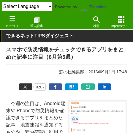
Powered by
Translate
窓の杜
その他の話題
トピック
その他
カテゴリ
過去記事
検索
Impressサイト
できるネットTIPSダイジェスト
スマホで防災情報をチェックできるアプリをまと
めた記事に注目（8月第5週）
窓の杜編集部
2016年9月1日 17:48
リスト
今週の注目は、Android端
末やiPhoneで防災情報を確
認できるアプリをまとめた
記事。地震速報を通知する
ものや、安否確認に利用で