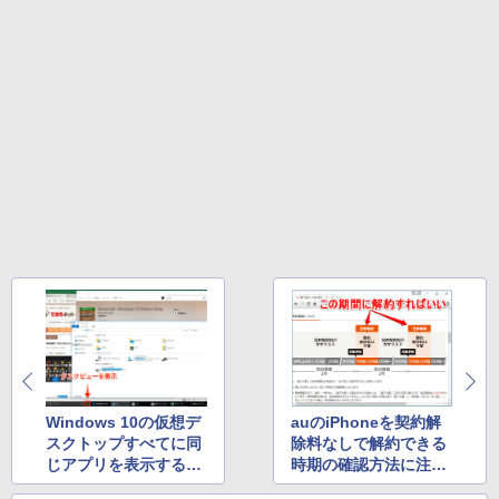
イ、色調調節ライト、最大8週間持続バッ
テリー、広告無し、ブラック (2025年発
売)
FM TOWNS ハイパー・カタログ: 本体ハ
ードウェア・市販ソフトウェアのパーフ
￥31,980
ェクトリストと最新エミュレータ紹介
￥1,600
New Amazon Kindle Scribe Colorsoft |
11インチカラーディスプレイ、64GBスト
レージ、ノート機能搭載、明るさ自動調
整、色調調節ライト、プレミアムペン付
き、グラファイト
￥115,980
Windows 10の仮想デ
auのiPhoneを契約解
スクトップすべてに同
除料なしで解約できる
じアプリを表示する方
時期の確認方法に注目
法に注目（8月第4週）
（9月第1週）