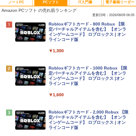
ノートPC
PCソフト
IT入門書
電子書籍リーダー
Amazon PCソフト の売れ筋ランキング
更新日時：2026/08/09 06:05
Apple 2026 MacBook Neo A18 Proチッ
Robloxギフトカード - 800 Robux 【限
プ搭載13インチノートブック：AIとAppl
定バーチャルアイテムを含む】 【オンラ
e Intelligenceのために設計、Liquid Ret
インゲームコード】 ロブロックス | オン
inaディスプレイ、8GBユニファイドメモ
ラインコード版
リ、512GB SSDストレージ、1080p Fac
eTime HDカメラ、Touch ID - インディ
￥1,300
ゴ
￥137,800
Robloxギフトカード - 1000 Robux 【限
定バーチャルアイテムを含む】 【オンラ
インゲームコード】 ロブロックス |オン
tomtoc 360°保護 15.6 16インチ パソコ
ラインコード版
ンケース Dell NEC Lavie ASUS HP dyna
book Lenovo対応
￥1,600
￥2,952
Robloxギフトカード - 2,000 Robux 【限
定バーチャルアイテムを含む】 【オンラ
Apple 2026 MacBook Air M5チップ搭載
インゲームコード】 ロブロックス | オン
13インチノートブック：AIとApple Intell
ラインコード版
igence、13.6インチLiquid Retinaディ