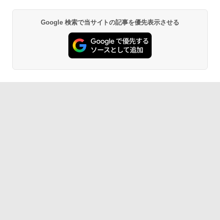
書籍リーダー、マッチャ、16GB、広告な
し
Google 検索で当サイトの記事を優先表示させる
￥16,980
1冊ですべて身につくHTML & CSSとWe
bデザイン入門講座［第2版］
Kindle Paperwhite シグニチャーエディ
ション (32GB) 7インチディスプレイ、明
￥1,292
るさ自動調整、色調調節ライト、12週間
持続バッテリー、広告なし、メタリック
ブラック
ClaudeCode いちばんやさしい 教科書:
￥27,980
非エンジニア 初心者 素人 でも安心 使い
方 マニュアル AI副業にもコンテンツ作成
にもKindle出版にも！ 非エンジニアのた
めのAIコーディング入門シリーズ
Amazon Kindle Paperwhite (16GB) 7イ
ンチディスプレイ、色調調節ライト、12
￥99
週間持続バッテリー、広告なし、ブラッ
ク
￥22,980
AIイラスト表現辞典: 思い通りの絵を引き
出す プロンプトの言葉 AI画像生成シリー
ズ (はぴーイラストLabo)
Amazon Kindle Colorsoft | 16GBストレ
￥480
ージ、防水、7インチカラーディスプレ