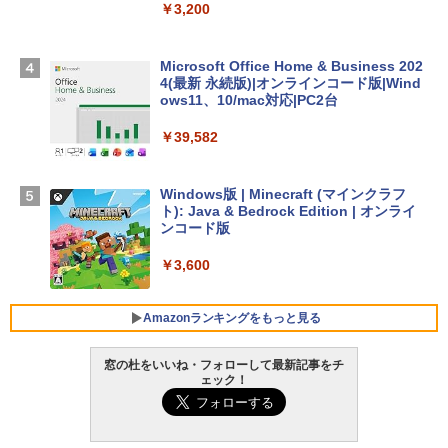
スプレイ、16GBユニファイドメモリ、1
￥3,200
TB SSDストレージ、12MPセンターフレ
ームカメラ、日本語キーボード、Touch I
D - ミッドナイト
Microsoft Office Home & Business 202
4(最新 永続版)|オンラインコード版|Wind
￥278,800
ows11、10/mac対応|PC2台
￥39,582
【Amazon.co.jp限定】 HP ノートパソコ
ン 15-fd 15.6インチ 16GBメモリ 512GB
SSD インテル Core 5
Windows版 | Minecraft (マインクラフ
ト): Java & Bedrock Edition | オンライ
￥129,800
ンコード版
￥3,600
FMV ノートパソコン WE1-K3 (MS 365 P
ersonal/Copilotキー搭載/Win 11/15.6型/
Core i5/16GB/SSD 512GB/ホワイト) FM
Amazonランキングをもっと見る
VWK3E15W_AZ
窓の杜をいいね・フォローして最新記事をチ
￥139,880
ェック！
生成AIパスポート公式テキスト 第４版
Amazon Kindle - 目に優しい、かさばら
ない、大きな画面で読みやすい、6週間持
続バッテリー、6インチディスプレイ電子
￥1,766