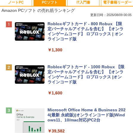
ノートPC
PCソフト
IT入門書
電子書籍リーダー
Amazon PCソフト の売れ筋ランキング
更新日時：2026/08/09 00:05
Apple 2026 MacBook Neo A18 Proチッ
Robloxギフトカード - 800 Robux 【限
プ搭載13インチノートブック：AIとAppl
定バーチャルアイテムを含む】 【オンラ
e Intelligenceのために設計、Liquid Ret
インゲームコード】 ロブロックス | オン
inaディスプレイ、8GBユニファイドメモ
ラインコード版
リ、512GB SSDストレージ、1080p Fac
eTime HDカメラ、Touch ID - インディ
￥1,300
ゴ
￥137,800
Robloxギフトカード - 1000 Robux 【限
定バーチャルアイテムを含む】 【オンラ
インゲームコード】 ロブロックス |オン
tomtoc 360°保護 15.6 16インチ パソコ
ラインコード版
ンケース Dell NEC Lavie ASUS HP dyna
book Lenovo対応
￥1,600
￥2,952
Microsoft Office Home & Business 202
4(最新 永続版)|オンラインコード版|Wind
Apple 2026 MacBook Air M5チップ搭載
ows11、10/mac対応|PC2台
13インチノートブック：AIとApple Intell
igence、13.6インチLiquid Retinaディ
￥39,582