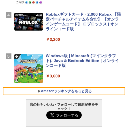
スプレイ、16GBユニファイドメモリ、51
2GB SSDストレージ、12MPセンターフ
レームカメラ、日本語キーボード、Touc
Robloxギフトカード - 2,000 Robux 【限
h ID - ミッドナイト
定バーチャルアイテムを含む】 【オンラ
インゲームコード】 ロブロックス | オン
￥224,800
ラインコード版
￥3,200
【Amazon.co.jp限定】 HP ノートパソコ
ン 15-fd 15.6インチ 16GBメモリ 512GB
SSD インテル Core 5
Windows版 | Minecraft (マインクラフ
ト): Java & Bedrock Edition | オンライ
￥129,800
ンコード版
￥3,600
FMV ノートパソコン WE1-K3 (MS 365 P
ersonal/Copilotキー搭載/Win 11/15.6型/
Core i5/16GB/SSD 512GB/ホワイト) FM
Amazonランキングをもっと見る
VWK3E15W_AZ
窓の杜をいいね・フォローして最新記事をチ
￥139,880
ェック！
生成AIパスポート公式テキスト 第４版
Amazon Kindle - 目に優しい、かさばら
ない、大きな画面で読みやすい、6週間持
続バッテリー、6インチディスプレイ電子
￥1,766