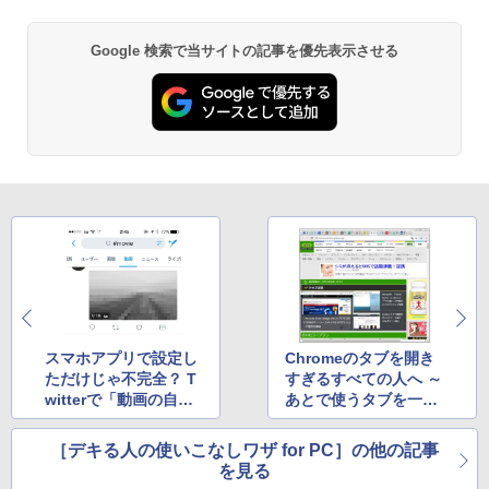
書籍リーダー、マッチャ、16GB、広告な
し
Google 検索で当サイトの記事を優先表示させる
￥16,980
AIイラスト表現辞典: 思い通りの絵を引き
出す プロンプトの言葉 AI画像生成シリー
ズ (はぴーイラストLabo)
Kindle Paperwhite シグニチャーエディ
ション (32GB) 7インチディスプレイ、明
るさ自動調整、色調調節ライト、12週間
￥480
持続バッテリー、広告なし、メタリック
ブラック
1冊ですべて身につくHTML & CSSとWe
￥27,980
bデザイン入門講座［第2版］
￥1,292
Amazon Kindle Paperwhite (16GB) 7イ
ンチディスプレイ、色調調節ライト、12
週間持続バッテリー、広告なし、ブラッ
ク
スマホアプリで設定し
Chromeのタブを開き
ClaudeCode いちばんやさしい 教科書:
ただけじゃ不完全？ T
すぎるすべての人へ ～
非エンジニア 初心者 素人 でも安心 使い
￥22,980
witterで「動画の自動
あとで使うタブを一時
方 マニュアル AI副業にもコンテンツ作成
にもKindle出版にも！ 非エンジニアのた
再生」を確実にOFFに
的に“棚上げ”しておく
めのAIコーディング入門シリーズ
するには
ワザ
［デキる人の使いこなしワザ for PC］の他の記事
Amazon Kindle Colorsoft | 16GBストレ
を見る
￥99
ージ、防水、7インチカラーディスプレ