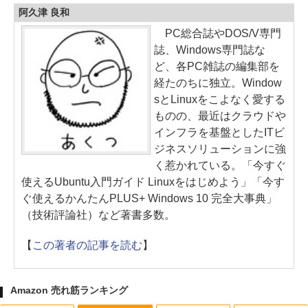
阿久津 良和
PC総合誌やDOS/V専門
誌、Windows専門誌な
ど、各PC雑誌の編集部を
経たのちに独立。Window
sとLinuxをこよなく愛する
ものの、最近はクラウドや
インフラを基盤としたITビ
ジネスソリューションに強
く惹かれている。「今すぐ
使えるUbuntu入門ガイド Linuxをはじめよう」「今す
ぐ使えるかんたんPLUS+ Windows 10 完全大事典」
（技術評論社）など著書多数。
【
この著者の記事を読む
】
Amazon 売れ筋ランキング