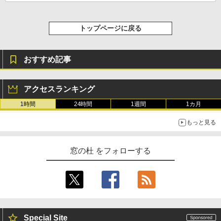
イ、色調調節ライト、最大8週間持続バッ
テリー、広告無し、ブラック (2025年発
売)
FM TOWNS ハイパー・カタログ: 本体ハ
トップページに戻る
ードウェア・市販ソフトウェアのパーフ
￥31,980
ェクトリストと最新エミュレータ紹介
￥1,600
おすすめ記事
New Amazon Kindle Scribe Colorsoft |
11インチカラーディスプレイ、64GBスト
レージ、ノート機能搭載、明るさ自動調
アクセスランキング
整、色調調節ライト、プレミアムペン付
き、グラファイト
1時間
24時間
1週間
1カ月
￥115,980
もっと見る
窓の杜 をフォローする
Special Site