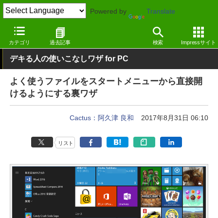
Powered by
Translate
窓の杜
システム・ファイル
デスクトップ
Windows
カテゴリ
過去記事
検索
Impressサイト
デキる人の使いこなしワザ for PC
よく使うファイルをスタートメニューから直接開
けるようにする裏ワザ
Cactus：阿久津 良和
2017年8月31日 06:10
リスト