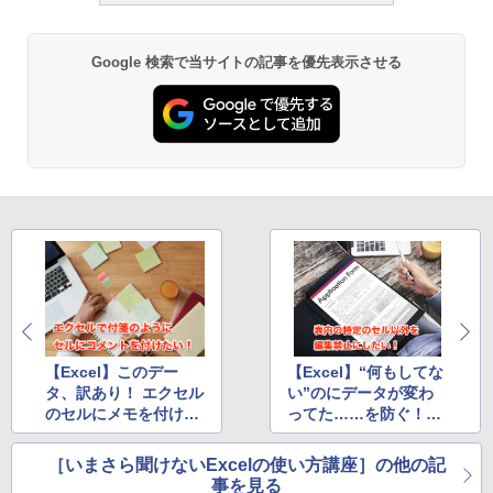
ク
￥27,980
Google 検索で当サイトの記事を優先表示させる
Amazon Kindle - 目に優しい、かさばら
ない、大きな画面で読みやすい、6週間持
続バッテリー、6インチディスプレイ電子
書籍リーダー、ブラック、16GB、広告な
し
￥19,980
Kindle Paperwhite シグニチャーエディ
ション (32GB) 7インチディスプレイ、明
るさ自動調整、色調調節ライト、12週間
持続バッテリー、広告なし、メタリック
ブラック
【Excel】このデー
【Excel】“何もしてな
タ、訳あり！ エクセル
い”のにデータが変わ
￥32,980
のセルにメモを付ける
ってた……を防ぐ！
テク
エクセルで特定セル以
外編集禁止にするテク
［いまさら聞けないExcelの使い方講座］の他の記
Amazon Kindle Colorsoft | 16GBストレ
事を見る