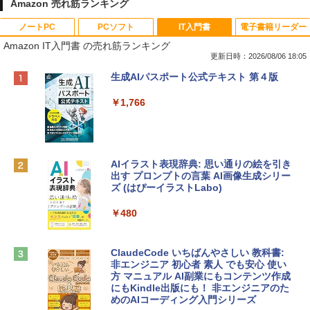
Amazon 売れ筋ランキング
ノートPC
PCソフト
IT入門書
電子書籍リーダー
Amazon IT入門書 の売れ筋ランキング
更新日時：2026/08/06 18:05
Apple 2026 MacBook Neo A18 Proチッ
Robloxギフトカード - 800 Robux 【限
生成AIパスポート公式テキスト 第４版
プ搭載13インチノートブック：AIとAppl
定バーチャルアイテムを含む】 【オンラ
e Intelligenceのために設計、Liquid Ret
インゲームコード】 ロブロックス | オン
￥1,766
inaディスプレイ、8GBユニファイドメモ
ラインコード版
リ、512GB SSDストレージ、1080p Fac
eTime HDカメラ、Touch ID - インディ
￥1,300
ゴ
AIイラスト表現辞典: 思い通りの絵を引き
￥137,800
出す プロンプトの言葉 AI画像生成シリー
Microsoft Office Home & Business 202
ズ (はぴーイラストLabo)
4(最新 永続版)|オンラインコード版|Wind
ows11、10/mac対応|PC2台
tomtoc 360°保護 15.6 16インチ パソコ
￥480
ンケース Dell NEC Lavie ASUS HP dyna
￥39,582
book Lenovo対応
ClaudeCode いちばんやさしい 教科書:
￥2,952
非エンジニア 初心者 素人 でも安心 使い
Robloxギフトカード - 2,000 Robux 【限
方 マニュアル AI副業にもコンテンツ作成
定バーチャルアイテムを含む】 【オンラ
にもKindle出版にも！ 非エンジニアのた
インゲームコード】 ロブロックス | オン
めのAIコーディング入門シリーズ
Apple 2026 MacBook Air M5チップ搭載
ラインコード版