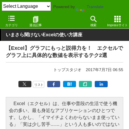
Powered by
Translate
窓の杜
オフィス・ドキュメント
オフィス
Windows
カテゴリ
過去記事
検索
Impressサイト
いまさら聞けないExcelの使い方講座
【Excel】グラフにもっと説得力を！ エクセルで
グラフ上に具体的な数値を表示するテク2選
トップスタジオ
2017年7月7日 06:55
リスト
Excel（エクセル）は、仕事や普段の生活で使う機
会の多い、最も身近なアプリケーションのひとつで
す。しかし、「イマイチよくわからないまま使ってい
る」「実は少し苦手……」という人も多いのではない