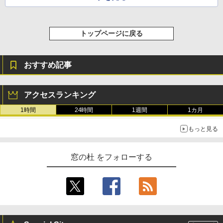
ージ、防水、7インチカラーディスプレ
イ、色調調節ライト、最大8週間持続バッ
テリー、広告無し、ブラック (2025年発
売)
トップページに戻る
￥39,980
おすすめ記事
New Amazon Kindle Scribe Colorsoft |
11インチカラーディスプレイ、64GBスト
レージ、ノート機能搭載、明るさ自動調
アクセスランキング
整、色調調節ライト、プレミアムペン付
き、グラファイト
1時間
24時間
1週間
1カ月
￥115,980
もっと見る
窓の杜 をフォローする