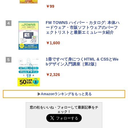
13インチノートブック：AIとApple Intell
igence、13.6インチLiquid Retinaディ
￥99
￥3,200
スプレイ、24GBユニファイドメモリ、1
TB SSDストレージ、12MPセンターフレ
ームカメラ、日本語キーボード、Touch I
FM TOWNS ハイパー・カタログ: 本体ハ
Robloxギフトカード - 1000 Robux 【限
D - ミッドナイト
ードウェア・市販ソフトウェアのパーフ
定バーチャルアイテムを含む】 【オンラ
ェクトリストと最新エミュレータ紹介
インゲームコード】 ロブロックス |オン
￥314,800
ラインコード版
￥1,600
￥1,600
【Amazon.co.jp限定】 HP ノートパソコ
ン 15-fd 15.6インチ 16GBメモリ 512GB
1冊ですべて身につくHTML & CSSとWe
SSD インテル Core 5
bデザイン入門講座［第2版］
Microsoft Office Home 2024(最新 永続
版)|オンラインコード版|Windows11、1
￥129,800
0/mac対応|PC2台
￥2,326
￥37,224
FMV ノートパソコン WE1-K3 (MS 365 P
ersonal/Copilotキー搭載/Win 11/15.6型/
Amazonランキングをもっと見る
Core i5/16GB/SSD 512GB/ホワイト) FM
VWK3E15W_AZ
窓の杜をいいね・フォローして最新記事をチ
ェック！
￥119,800
Amazon Kindle Paperwhite (16GB) 7イ
ンチディスプレイ、色調調節ライト、12
週間持続バッテリー、広告なし、ブラッ