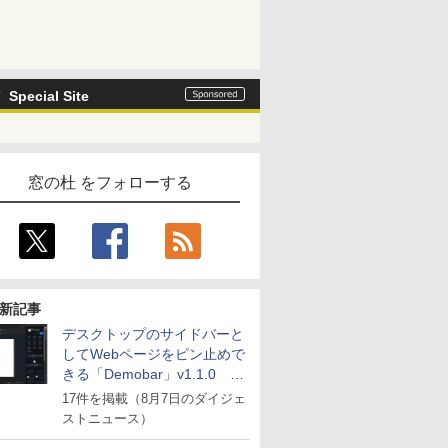
Special Site
窓の杜 をフォローする
新記事
デスクトップのサイドバーと
してWebページをピン止めで
きる「Demobar」v1.1.0 ほ
か
17件を掲載（8月7日のダイジェ
ストニュース）