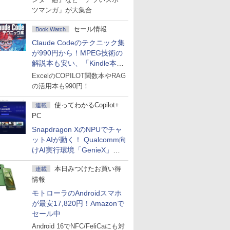
ツマンガ」が大集合
セール情報
Book Watch
Claude Codeのテクニック集
が990円から！MPEG技術の
解説本も安い、「Kindle本サ
マーセール」第2弾開始！
ExcelのCOPILOT関数本やRAG
の活用本も990円！
使ってわかるCopilot+
連載
PC
Snapdragon XのNPUでチャ
ットAIが動く！ Qualcomm向
けAI実行環境「GenieX」を
試してみた
本日みつけたお買い得
連載
情報
モトローラのAndroidスマホ
が最安17,820円！Amazonで
セール中
Android 16でNFC/FeliCaにも対