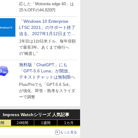
応した「Motorola edge 60」は
25％OFFの44,820円
「Windows 10 Enterprise
LTSC 2021」のサポート終了
迫る、2027年1月12日まで
～ESUは9月1日から販売
1年目は1台61米ドル、毎年倍額
で最長3年。あくまで移行へ
の“橋渡し”
無料版「ChatGPT」にも
「GPT-5.6 Luna」が開放、
テキストチャットは無制限へ
Plus/Proでも「GPT-5.6 Sol」
が強化、即答・熟考をスライダ
ーで調整
Impress Watchシリーズ 人気記事
時間
24時間
1週間
1カ月
もっと見る