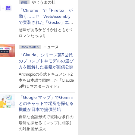
やじうまの杜
連載
「Chrome」で「Firefox」が
動く……!? WebAssembly
で実装された「Gecko」エン
ジン
意味があるかどうかはともかく
ロマンたっぷり
ニュース
Book Watch
「Claude」シリーズ第5世代
のプロンプトやモデルの選び
方を図解した書籍が無償公開
Anthropicの公式ドキュメント2
本を日本語で図解した『Claude
5世代 マスターガイド』
「Google マップ」でGemini
とのチャットで場所を探せる
機能が日本で提供開始
自然な会話形式で複雑な条件の
場所を探せる［マップに相談］
の対象国が拡大