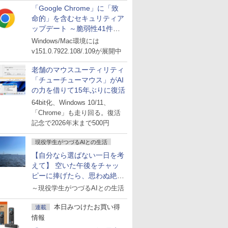
「Google Chrome」に「致
命的」を含むセキュリティア
ップデート ～脆弱性41件に
対処
Windows/Mac環境には
v151.0.7922.108/.109が展開中
老舗のマウスユーティリティ
「チューチューマウス」がAI
の力を借りて15年ぶりに復活
64bit化、Windows 10/11、
「Chrome」も走り回る。復活
記念で2026年末まで500円
現役学生がつづるAIとの生活
【自分なら選ばない一日を考
えて】 空いた午後をチャッ
ピーに捧げたら、思わぬ絶景
に出会った話
～現役学生がつづるAIとの生活
本日みつけたお買い得
連載
情報