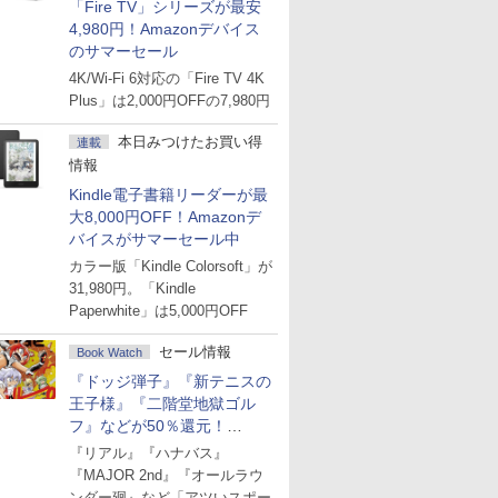
「Fire TV」シリーズが最安
4,980円！Amazonデバイス
のサマーセール
4K/Wi-Fi 6対応の「Fire TV 4K
Plus」は2,000円OFFの7,980円
本日みつけたお買い得
連載
情報
Kindle電子書籍リーダーが最
大8,000円OFF！Amazonデ
バイスがサマーセール中
カラー版「Kindle Colorsoft」が
31,980円。「Kindle
Paperwhite」は5,000円OFF
セール情報
Book Watch
『ドッジ弾子』『新テニスの
王子様』『二階堂地獄ゴル
フ』などが50％還元！
Amazonマンガ週末セール
『リアル』『ハナバス』
『MAJOR 2nd』『オールラウ
ンダー廻』など「アツいスポー