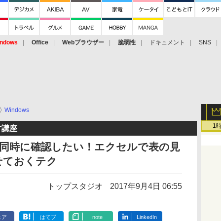
ndows
Office
Webブラウザー
脆弱性
ドキュメント
SNS
Windows
1
方講座
ルを同時に確認したい！エクセルで表の見
せておくテク
トップスタジオ
2017年9月4日 06:55
ェア
はてブ
note
LinkedIn