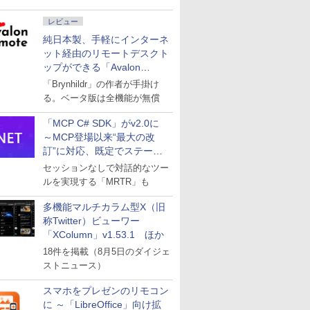
レビュー
純日本製、手軽にインターネ
ット経由のリモートデスクト
ップができる「Avalon
remote」
「Brynhildr」の作者が手掛け
る。ベータ版は全機能が無償
「MCP C# SDK」がv2.0に
～MCP登場以来“最大の改
訂”に対応、既定でステート
レスへ
セッションなしで対話的なツー
ルを実現する「MRTR」も
多機能マルチカラム型X（旧
称Twitter）ビューワー
「XColumn」v1.53.1 ほか
18件を掲載（8月5日のダイジェ
ストニュース）
スマホをプレゼンのリモコン
に ～「LibreOffice」向け拡