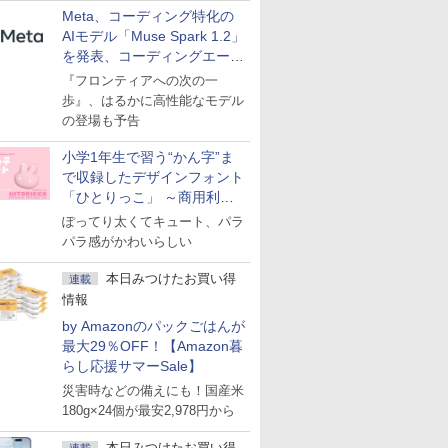
Meta、コーディング特化の
AIモデル「Muse Spark 1.2」
を発表、コーディングエージ
ェント「Muse Code」も
『フロンティアへの次の一
歩』、はるかに高性能なモデル
の登場も予告
小学1年生で習う“かん字”ま
で収録したデザインフォント
「ひとりっこ」 ～商用利用
OK
ぽってり太くてキュート、パラ
パラ感がかわいらしい
本日みつけたお買い得
連載
情報
by Amazonのパックごはんが
最大29％OFF！【Amazon暮
らし応援サマーSale】
災害時などの備えにも！国産米
180g×24個が最安2,978円から
本日みつけたお買い得