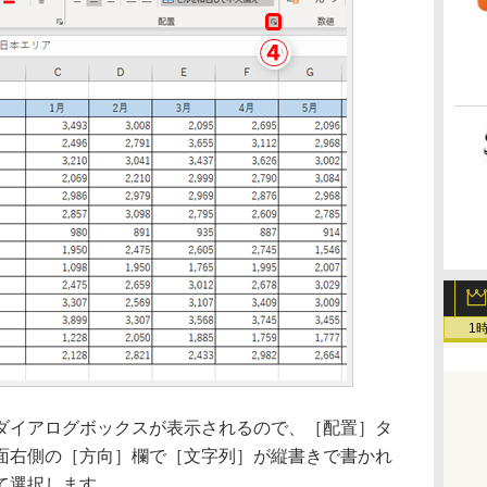
1
イアログボックスが表示されるので、［配置］タ
面右側の［方向］欄で［文字列］が縦書きで書かれ
て選択します。