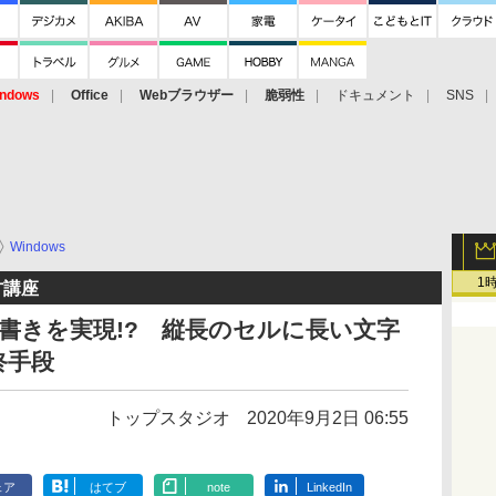
ndows
Office
Webブラウザー
脆弱性
ドキュメント
SNS
Windows
1
方講座
縦書きを実現!? 縦長のセルに長い文字
終手段
トップスタジオ
2020年9月2日 06:55
ェア
はてブ
note
LinkedIn