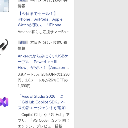
連載
情報
【今日までセール！】
iPhone、AirPods、Apple
Watchが安い、「iPhone
Air」256GB版が139,800円な
Amazon暮らし応援サマーSale
ど
本日みつけたお買い得
連載
情報
AnkerのからみにくいUSBケ
ーブル「PowerLine III
Flow」が安い！【Amazon暮
らし応援サマーSale】
0.9メートルが28％OFFの1,290
円。1,8メートルが26％OFFの
1,390円
「Visual Studio 2026」に
「GitHub Copilot SDK」ベー
スの新エージェントが追加
「Copilot CLI」や「GitHub」ア
プリ、「VS Code」などと同じ
エンジン、プレビュー搭載