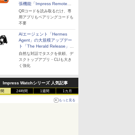
張機能「Impress Remote」
が公開
QRコードを読み取るだけ、専
用アプリもペアリングコードも
不要
AIエージェント「Hermes
Agent」の大規模アップデー
ト「The Herald Release」が
公開
自然な対話でタスクを依頼、デ
スクトップアプリ・CLIも大き
く強化
Impress Watchシリーズ 人気記事
時間
24時間
1週間
1カ月
もっと見る