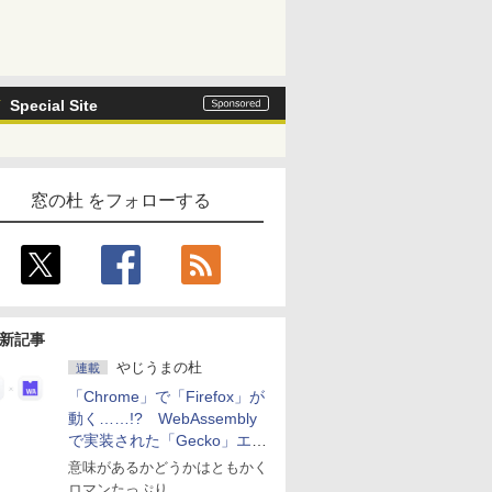
Special Site
窓の杜 をフォローする
新記事
やじうまの杜
連載
「Chrome」で「Firefox」が
動く……!? WebAssembly
で実装された「Gecko」エン
ジン
意味があるかどうかはともかく
ロマンたっぷり