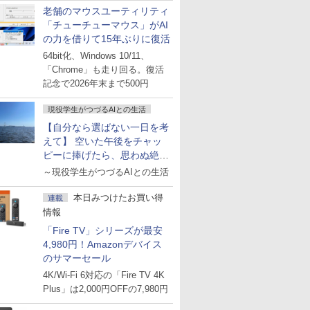
老舗のマウスユーティリティ
「チューチューマウス」がAI
の力を借りて15年ぶりに復活
64bit化、Windows 10/11、
「Chrome」も走り回る。復活
記念で2026年末まで500円
現役学生がつづるAIとの生活
【自分なら選ばない一日を考
えて】 空いた午後をチャッ
ピーに捧げたら、思わぬ絶景
に出会った話
～現役学生がつづるAIとの生活
本日みつけたお買い得
連載
情報
「Fire TV」シリーズが最安
4,980円！Amazonデバイス
のサマーセール
4K/Wi-Fi 6対応の「Fire TV 4K
Plus」は2,000円OFFの7,980円