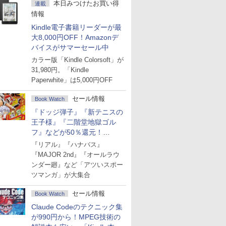
本日みつけたお買い得
連載
情報
Kindle電子書籍リーダーが最
大8,000円OFF！Amazonデ
バイスがサマーセール中
カラー版「Kindle Colorsoft」が
31,980円。「Kindle
Paperwhite」は5,000円OFF
セール情報
Book Watch
『ドッジ弾子』『新テニスの
王子様』『二階堂地獄ゴル
フ』などが50％還元！
Amazonマンガ週末セール
『リアル』『ハナバス』
『MAJOR 2nd』『オールラウ
ンダー廻』など「アツいスポー
ツマンガ」が大集合
セール情報
Book Watch
Claude Codeのテクニック集
が990円から！MPEG技術の