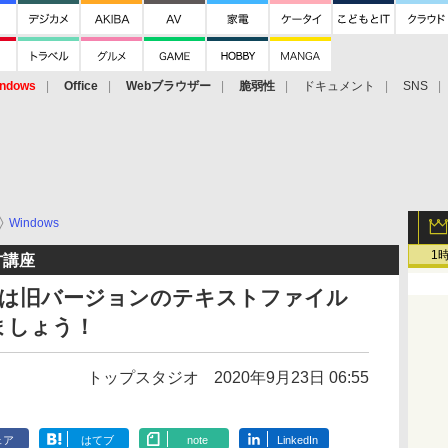
ndows
Office
Webブラウザー
脆弱性
ドキュメント
SNS
Windows
1
方講座
ァイルは旧バージョンのテキストファイル
ましょう！
トップスタジオ
2020年9月23日 06:55
ェア
はてブ
note
LinkedIn