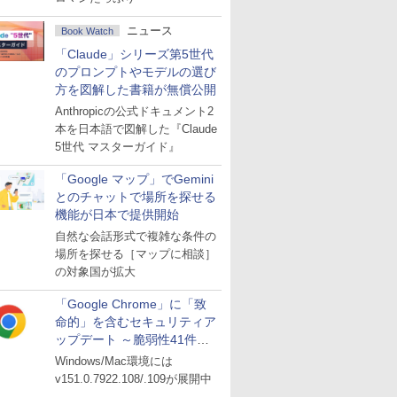
ニュース
Book Watch
「Claude」シリーズ第5世代
のプロンプトやモデルの選び
方を図解した書籍が無償公開
Anthropicの公式ドキュメント2
本を日本語で図解した『Claude
5世代 マスターガイド』
「Google マップ」でGemini
とのチャットで場所を探せる
機能が日本で提供開始
自然な会話形式で複雑な条件の
場所を探せる［マップに相談］
の対象国が拡大
「Google Chrome」に「致
命的」を含むセキュリティア
ップデート ～脆弱性41件に
対処
Windows/Mac環境には
v151.0.7922.108/.109が展開中