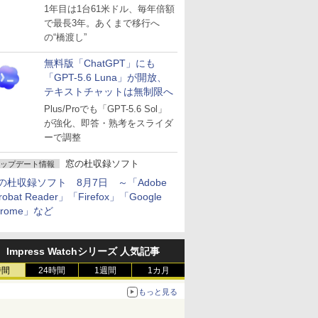
～ESUは9月1日から販売
1年目は1台61米ドル、毎年倍額
で最長3年。あくまで移行へ
の“橋渡し”
無料版「ChatGPT」にも
「GPT-5.6 Luna」が開放、
テキストチャットは無制限へ
Plus/Proでも「GPT-5.6 Sol」
が強化、即答・熟考をスライダ
ーで調整
窓の杜収録ソフト
ップデート情報
の杜収録ソフト 8月7日 ～「Adobe
robat Reader」「Firefox」「Google
hrome」など
Impress Watchシリーズ 人気記事
時間
24時間
1週間
1カ月
もっと見る