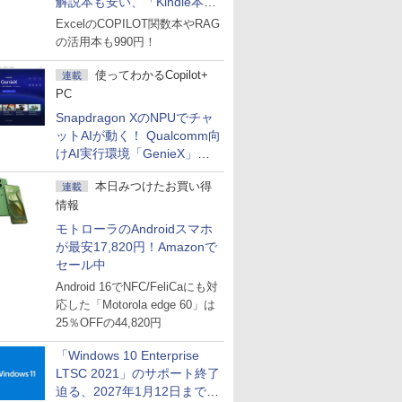
解説本も安い、「Kindle本サ
マーセール」第2弾開始！
ExcelのCOPILOT関数本やRAG
の活用本も990円！
使ってわかるCopilot+
連載
PC
Snapdragon XのNPUでチャ
ットAIが動く！ Qualcomm向
けAI実行環境「GenieX」を
試してみた
本日みつけたお買い得
連載
情報
モトローラのAndroidスマホ
が最安17,820円！Amazonで
セール中
Android 16でNFC/FeliCaにも対
応した「Motorola edge 60」は
25％OFFの44,820円
「Windows 10 Enterprise
LTSC 2021」のサポート終了
迫る、2027年1月12日まで