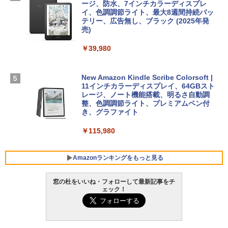
ージ、防水、7インチカラーディスプレ
￥1,600
イ、色調調節ライト、最大8週間持続バッ
￥1,600
【Amazon.co.jp限定】 HP ノートパソコ
テリー、広告無し、ブラック (2025年発
ン 15-fd 15.6インチ 16GBメモリ 512GB
売)
1冊ですべて身につくHTML & CSSとWe
SSD インテル Core 5
bデザイン入門講座［第2版］
Microsoft Office Home 2024(最新 永続
￥39,980
版)|オンラインコード版|Windows11、1
￥129,800
0/mac対応|PC2台
￥2,326
New Amazon Kindle Scribe Colorsoft |
￥37,224
FMV ノートパソコン WE1-K3 (MS 365 P
11インチカラーディスプレイ、64GBスト
ersonal/Copilotキー搭載/Win 11/15.6型/
レージ、ノート機能搭載、明るさ自動調
Core i5/16GB/SSD 512GB/ホワイト) FM
整、色調調節ライト、プレミアムペン付
VWK3E15W_AZ
き、グラファイト
￥119,800
￥115,980
Amazonランキングをもっと見る
窓の杜をいいね・フォローして最新記事をチ
ェック！