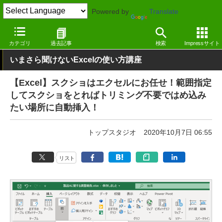
Powered by
Translate
窓の杜
オフィス・ドキュメント
オフィス
Windows
カテゴリ
過去記事
検索
Impressサイト
いまさら聞けないExcelの使い方講座
【Excel】スクショはエクセルにお任せ！範囲指定
してスクショをとればトリミング不要ではめ込み
たい場所に自動挿入！
トップスタジオ
2020年10月7日 06:55
リスト