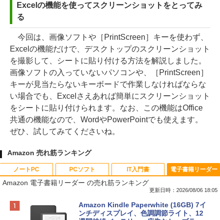
Excelの機能を使ってスクリーンショットをとってみ
る
今回は、画像ソフトや［PrintScreen］キーを使わず、
Excelの機能だけで、デスクトップのスクリーンショット
を撮影して、シートに貼り付ける方法を解説しました。
画像ソフトの入っていないパソコンや、［PrintScreen］
キーが見当たらないキーボードで作業しなければならな
い場合でも、Excelさえあれば簡単にスクリーンショット
をシートに貼り付けられます。なお、この機能はOffice
共通の機能なので、WordやPowerPointでも使えます。
ぜひ、試してみてくださいね。
Amazon 売れ筋ランキング
ノートPC
PCソフト
IT入門書
電子書籍リーダー
Amazon 電子書籍リーダー の売れ筋ランキング
更新日時：2026/08/06 18:05
Apple 2026 MacBook Neo A18 Proチッ
Robloxギフトカード - 800 Robux 【限
生成AIパスポート公式テキスト 第４版
Amazon Kindle Paperwhite (16GB) 7イ
プ搭載13インチノートブック：AIとAppl
定バーチャルアイテムを含む】 【オンラ
ンチディスプレイ、色調調節ライト、12