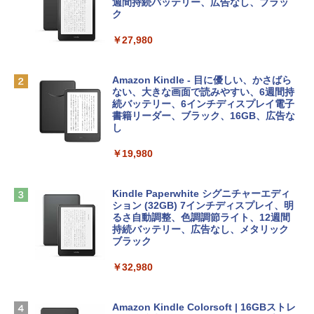
e Intelligenceのために設計、Liquid Ret
インゲームコード】 ロブロックス | オン
週間持続バッテリー、広告なし、ブラッ
￥1,766
inaディスプレイ、8GBユニファイドメモ
ラインコード版
ク
リ、512GB SSDストレージ、1080p Fac
eTime HDカメラ、Touch ID - インディ
￥1,300
￥27,980
ゴ
AIイラスト表現辞典: 思い通りの絵を引き
￥137,800
出す プロンプトの言葉 AI画像生成シリー
Microsoft Office Home & Business 202
Amazon Kindle - 目に優しい、かさばら
ズ (はぴーイラストLabo)
4(最新 永続版)|オンラインコード版|Wind
ない、大きな画面で読みやすい、6週間持
ows11、10/mac対応|PC2台
続バッテリー、6インチディスプレイ電子
tomtoc 360°保護 15.6 16インチ パソコ
書籍リーダー、ブラック、16GB、広告な
￥480
ンケース Dell NEC Lavie ASUS HP dyna
し
￥39,582
book Lenovo対応
￥19,980
ClaudeCode いちばんやさしい 教科書:
￥2,952
非エンジニア 初心者 素人 でも安心 使い
Robloxギフトカード - 2,000 Robux 【限
方 マニュアル AI副業にもコンテンツ作成
定バーチャルアイテムを含む】 【オンラ
にもKindle出版にも！ 非エンジニアのた
インゲームコード】 ロブロックス | オン
Kindle Paperwhite シグニチャーエディ
めのAIコーディング入門シリーズ
Apple 2026 MacBook Air M5チップ搭載
ラインコード版
ション (32GB) 7インチディスプレイ、明
13インチノートブック：AIとApple Intell
るさ自動調整、色調調節ライト、12週間
igence、13.6インチLiquid Retinaディ
持続バッテリー、広告なし、メタリック
￥99
￥3,200
スプレイ、24GBユニファイドメモリ、1
ブラック
TB SSDストレージ、12MPセンターフレ
ームカメラ、日本語キーボード、Touch I
￥32,980
FM TOWNS ハイパー・カタログ: 本体ハ
Robloxギフトカード - 1000 Robux 【限
D - ミッドナイト
ードウェア・市販ソフトウェアのパーフ
定バーチャルアイテムを含む】 【オンラ
ェクトリストと最新エミュレータ紹介
インゲームコード】 ロブロックス |オン
￥314,800
ラインコード版
Amazon Kindle Colorsoft | 16GBストレ