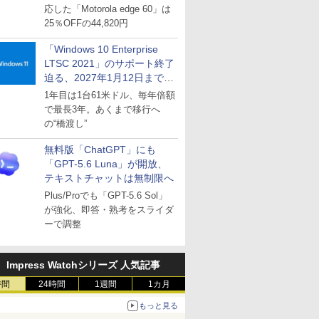
応した「Motorola edge 60」は
25％OFFの44,820円
「Windows 10 Enterprise
LTSC 2021」のサポート終了
迫る、2027年1月12日まで
～ESUは9月1日から販売
1年目は1台61米ドル、毎年倍額
で最長3年。あくまで移行へ
の“橋渡し”
無料版「ChatGPT」にも
「GPT-5.6 Luna」が開放、
テキストチャットは無制限へ
Plus/Proでも「GPT-5.6 Sol」
が強化、即答・熟考をスライダ
ーで調整
Impress Watchシリーズ 人気記事
時間
24時間
1週間
1カ月
もっと見る