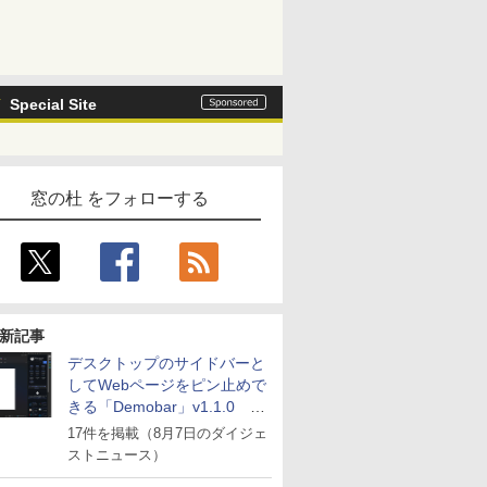
Special Site
窓の杜 をフォローする
新記事
デスクトップのサイドバーと
してWebページをピン止めで
きる「Demobar」v1.1.0 ほ
か
17件を掲載（8月7日のダイジェ
ストニュース）