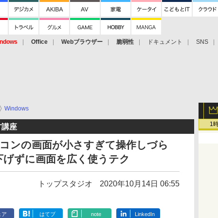
ndows
Office
Webブラウザー
脆弱性
ドキュメント
SNS
Windows
1
方講座
パソコンの画面が小さすぎて操作しづら
下げずに画面を広く使うテク
トップスタジオ
2020年10月14日 06:55
ェア
はてブ
note
LinkedIn