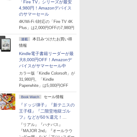
「Fire TV」シリーズが最安
4,980円！Amazonデバイス
のサマーセール
4K/Wi-Fi 6対応の「Fire TV 4K
Plus」は2,000円OFFの7,980円
本日みつけたお買い得
連載
情報
Kindle電子書籍リーダーが最
大8,000円OFF！Amazonデ
バイスがサマーセール中
カラー版「Kindle Colorsoft」が
31,980円。「Kindle
Paperwhite」は5,000円OFF
セール情報
Book Watch
『ドッジ弾子』『新テニスの
王子様』『二階堂地獄ゴル
フ』などが50％還元！
Amazonマンガ週末セール
『リアル』『ハナバス』
『MAJOR 2nd』『オールラウ
ンダー廻』など「アツいスポー