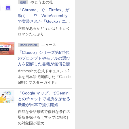
やじうまの杜
連載
「Chrome」で「Firefox」が
動く……!? WebAssembly
で実装された「Gecko」エン
ジン
意味があるかどうかはともかく
ロマンたっぷり
ニュース
Book Watch
「Claude」シリーズ第5世代
のプロンプトやモデルの選び
方を図解した書籍が無償公開
Anthropicの公式ドキュメント2
本を日本語で図解した『Claude
5世代 マスターガイド』
「Google マップ」でGemini
とのチャットで場所を探せる
機能が日本で提供開始
自然な会話形式で複雑な条件の
場所を探せる［マップに相談］
の対象国が拡大