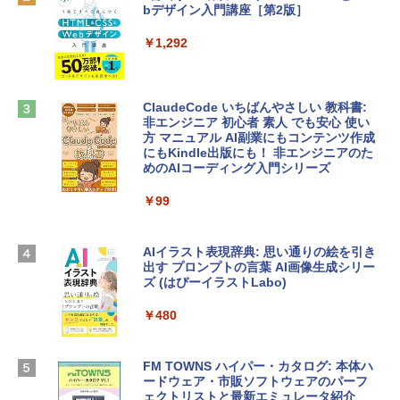
￥137,800
bデザイン入門講座［第2版］
Robloxギフトカード - 1000 Robux 【限
定バーチャルアイテムを含む】 【オンラ
インゲームコード】 ロブロックス |オン
￥1,292
tomtoc 360°保護 15.6 16インチ パソコ
ラインコード版
ンケース Dell NEC Lavie ASUS HP dyna
book Lenovo対応
￥1,600
ClaudeCode いちばんやさしい 教科書:
￥2,952
非エンジニア 初心者 素人 でも安心 使い
方 マニュアル AI副業にもコンテンツ作成
Robloxギフトカード - 2,000 Robux 【限
にもKindle出版にも！ 非エンジニアのた
定バーチャルアイテムを含む】 【オンラ
めのAIコーディング入門シリーズ
Apple 2026 MacBook Air M5チップ搭載
インゲームコード】 ロブロックス | オン
13インチノートブック：AIとApple Intell
ラインコード版
￥99
igence、13.6インチLiquid Retinaディ
スプレイ、16GBユニファイドメモリ、1
￥3,200
TB SSDストレージ、12MPセンターフレ
ームカメラ、日本語キーボード、Touch I
AIイラスト表現辞典: 思い通りの絵を引き
D - ミッドナイト
出す プロンプトの言葉 AI画像生成シリー
Microsoft Office Home & Business 202
ズ (はぴーイラストLabo)
4(最新 永続版)|オンラインコード版|Wind
￥278,800
ows11、10/mac対応|PC2台
￥480
￥39,582
【Amazon.co.jp限定】 HP ノートパソコ
ン 15-fd 15.6インチ 16GBメモリ 512GB
FM TOWNS ハイパー・カタログ: 本体ハ
SSD インテル Core 5
ードウェア・市販ソフトウェアのパーフ
Windows版 | Minecraft (マインクラフ
ェクトリストと最新エミュレータ紹介