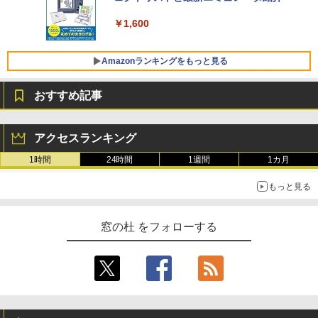
ト): Java & Bedrock Edition | オンライ
￥129,800
ンコード版
￥1,600
￥3,600
FMV ノートパソコン WE1-K3 (MS 365 P
ersonal/Copilotキー搭載/Win 11/15.6型/
Amazonランキングをもっと見る
Core i5/16GB/SSD 512GB/ホワイト) FM
VWK3E15W_AZ
おすすめ記事
￥139,880
Amazon Kindle - 目に優しい、かさばら
ない、大きな画面で読みやすい、6週間持
アクセスランキング
続バッテリー、6インチディスプレイ電子
書籍リーダー、マッチャ、16GB、広告な
1時間
24時間
1週間
1カ月
し
もっと見る
￥16,980
窓の杜 をフォローする
Kindle Paperwhite シグニチャーエディ
ション (32GB) 7インチディスプレイ、明
るさ自動調整、色調調節ライト、12週間
持続バッテリー、広告なし、メタリック
ブラック
￥27,980