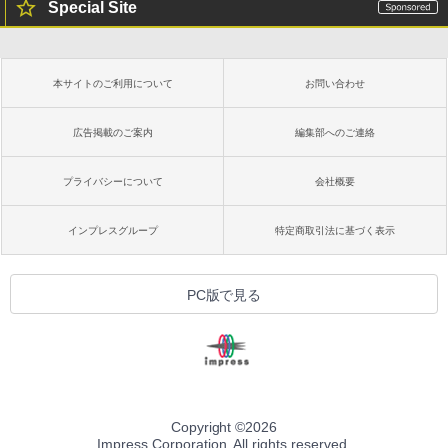
Special Site
Amazon Kindle Paperwhite (16GB) 7イ
ンチディスプレイ、色調調節ライト、12
週間持続バッテリー、広告なし、ブラッ
本サイトのご利用について
お問い合わせ
ク
￥22,980
広告掲載のご案内
編集部へのご連絡
プライバシーについて
会社概要
Amazon Kindle Colorsoft | 16GBストレ
ージ、防水、7インチカラーディスプレ
イ、色調調節ライト、最大8週間持続バッ
インプレスグループ
特定商取引法に基づく表示
テリー、広告無し、ブラック (2025年発
売)
￥31,980
PC版で見る
New Amazon Kindle Scribe Colorsoft |
11インチカラーディスプレイ、64GBスト
レージ、ノート機能搭載、明るさ自動調
整、色調調節ライト、プレミアムペン付
き、グラファイト
Copyright ©
2026
Impress Corporation. All rights reserved.