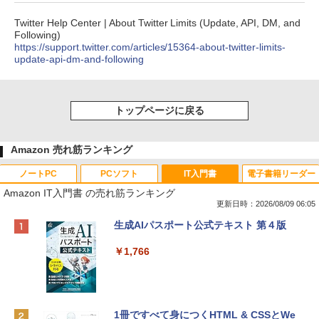
Twitter Help Center | About Twitter Limits (Update, API, DM, and
Following)
https://support.twitter.com/articles/15364-about-twitter-limits-
update-api-dm-and-following
トップページに戻る
Amazon 売れ筋ランキング
ノートPC
PCソフト
IT入門書
電子書籍リーダー
Amazon IT入門書 の売れ筋ランキング
更新日時：2026/08/09 06:05
Apple 2026 MacBook Neo A18 Proチッ
Robloxギフトカード - 800 Robux 【限
生成AIパスポート公式テキスト 第４版
プ搭載13インチノートブック：AIとAppl
定バーチャルアイテムを含む】 【オンラ
e Intelligenceのために設計、Liquid Ret
インゲームコード】 ロブロックス | オン
￥1,766
inaディスプレイ、8GBユニファイドメモ
ラインコード版
リ、512GB SSDストレージ、1080p Fac
eTime HDカメラ、Touch ID - インディ
￥1,300
ゴ
1冊ですべて身につくHTML & CSSとWe