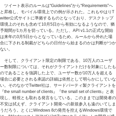
ツイート表示のルールは“Guidelines”から“Requirements”へ
と昇格し、モバイル環境上での例が示された。これもやはりT
witter公式サイトに準拠するものとなっており、デスクトップ
環境上のそれも含めて10月5日から有効になるようなので、猶
予期間が1カ月を切っている。ただし、API v1.1の正式な開始
は来年の3月5日からとなっているため、ルールから外れた場
合に下される制裁がどちらの日付から始まるのかは判断がつか
ない。
そして、クライアント限定の制限である、10万人のユーザ
ー数制限については、それがクライアントだけを対象にしたも
のであることを強調した上で、ユーザー数が10万人を超える
場合に必要とされる承認の詳細は依然として明らかにしていな
い。そのなかでTwitter社は、サードパーティ製クライアントを
『the small number of clients』『the small set of clients』と表
現し、軽視とも取れる発言をしている。このままでは開発者の
不安は拭えず、クライアント開発への新規参入も遠のいてしま
うだろう。とくにWindows 8の発売を控えるWindows環境で