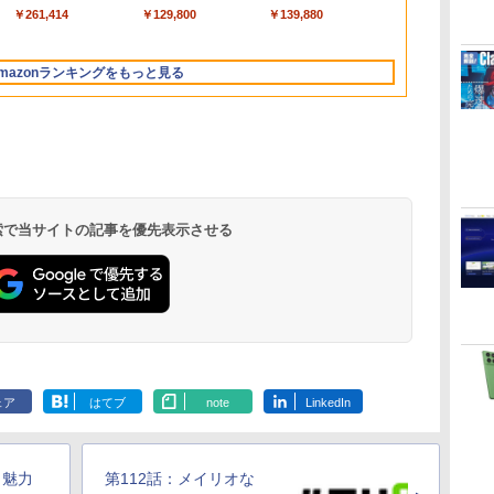
ートブック：AIと
チ 16GBメモリ
搭載/Win 11/15.6
￥261,414
￥129,800
￥139,880
Apple Intelligence、
512GB SSD インテ
型/Core i5/16GB/SSD
13.6インチLiquid
ル Core 5
512GB/ホワイト)
Retinaディスプレ
FMVWK3E15W_AZ
mazonランキングをもっと見る
イ、16GBユニファイ
ドメモリ、1TB SSD
ストレージ、12MPセ
ンターフレームカメ
ラ、日本語キーボー
ド、Touch ID - シル
バー
 検索で当サイトの記事を優先表示させる
Microsoft Office
ClaudeCode いちば
Kindle Paperwhite
Robloxギフトカード
1冊ですべて身につく
Amazon Kindle
Windows版 |
FM TOWNS ハイパ
New Amazon Kindle
定
Home & Business
んやさしい 教科書:
シグニチャーエディ
- 2,000 Robux 【限
HTML & CSSとWeb
Colorsoft | 16GBス
Minecraft (マインクラ
ー・カタログ: 本体ハ
Scribe Colorsoft | 11
2024(最新 永続版)|オ
非エンジニア 初心者
ション (32GB) 7イン
定バーチャルアイテ
デザイン入門講座
トレージ、防水、7イ
フト): Java & Bedrock
ードウェア・市販ソフ
インチカラーディスプ
持
ンラインコード
素人 でも安心 使い方
チディスプレイ、明
ムを含む】 【オンラ
［第2版］
ンチカラーディスプ
Edition | オンラインコ
トウェアのパーフェク
レイ、64GBストレー
￥39,582
￥99
￥27,980
￥3,200
￥1,292
￥31,980
￥3,600
￥1,600
￥115,980
ン
版|Windows11、
マニュアル AI副業に
るさ自動調整、色調
インゲームコード】
レイ、色調調節ライ
ード版
トリストと最新エミュ
ジ、ノート機能搭載、
イ
10/mac対応|PC2台
もコンテンツ作成に
調節ライト、12週間
ロブロックス | オン
ト、最大8週間持続バ
レータ紹介
明るさ自動調整、色調
ェア
はてブ
note
LinkedIn
もKindle出版にも！
持続バッテリー、広
ラインコード版
ッテリー、広告無
調節ライト、プレミア
な
非エンジニアのため
告なし、メタリック
し、ブラック (2025
ムペン付き、グラファ
のAIコーディング入
ブラック
年発売)
イト
門シリーズ
も魅力
第112話：メイリオな