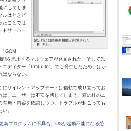
不能にしてしま
ブルはときど
ったことでは
ートサーバー
暫定的に自動更新機能が削除された
「EmEditor」
「GOM
ート機能を悪用するマルウェアが発見された。そして先
エディター「EmEditor」でも発生したため、ほか
ればならない。
にサイレントアップデートは信頼で成り立ってお
れば、ユーザーは不安を感じてしまう。窓の杜のニ
の有無・内容を確認しつつ、トラブルが起こっても
たい。
sの更新プログラムに不具合、OSが起動不能になる恐