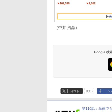
ンチノートブック：
Lavie ASUS HP
￥162,598
￥2,952
AIとApple
dynabook Lenovo
Intelligence、Liquid
対応
Retinaディスプレ
A
イ、8GBメモリ、
512GB SSD、1080p
FaceTime HDカメ
（中井 浩晶）
ラ、Touch ID - イン
ディゴ + 3年延長
AppleCare+ for 13イ
ンチMacBook
Neo(A18 Pro)|ダウン
ロード版
Google
Robloxギフトカード
生成AIパスポート公
Amazon Kindle
Robloxギフトカード
AIイラスト表現辞典:
Amazon Kindle - 目
- 800 Robux 【限定
式テキスト 第４版
Paperwhite (16GB)
- 1000 Robux 【限
思い通りの絵を引き
に優しい、かさばら
バーチャルアイテム
7インチディスプレ
バーチャルアイテム
出す プロンプトの言
ない、大きな画面で
￥1,766
を含む】 【オンライ
イ、色調調節ライ
を含む】 【オンライ
葉 AI画像生成シリー
読みやすい、6週間
￥1,300
￥22,980
￥1,600
￥480
￥16,980
ンゲームコード】 ロ
ト、12週間持続バッ
ンゲームコード】 ロ
ズ (はぴーイラスト
続バッテリー、6イ
ブロックス | オンラ
テリー、広告なし、
ブロックス |オンラ
Labo)
チディスプレイ電子
ポスト
リスト
シ
インコード版
ブラック
ンコード版
書籍リーダー、ブラ
ック、16GB、広告
し
第110話：単体で