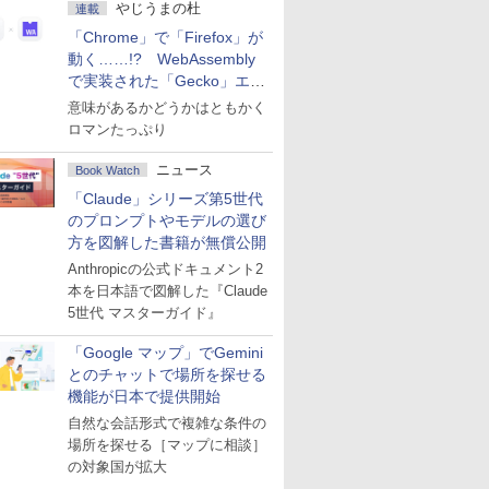
やじうまの杜
連載
「Chrome」で「Firefox」が
動く……!? WebAssembly
で実装された「Gecko」エン
ジン
意味があるかどうかはともかく
ロマンたっぷり
ニュース
Book Watch
「Claude」シリーズ第5世代
のプロンプトやモデルの選び
方を図解した書籍が無償公開
Anthropicの公式ドキュメント2
本を日本語で図解した『Claude
5世代 マスターガイド』
「Google マップ」でGemini
とのチャットで場所を探せる
機能が日本で提供開始
自然な会話形式で複雑な条件の
場所を探せる［マップに相談］
の対象国が拡大