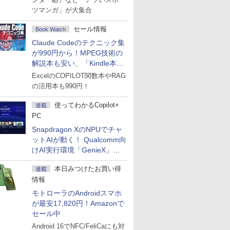
ツマンガ」が大集合
セール情報
Book Watch
Claude Codeのテクニック集
が990円から！MPEG技術の
解説本も安い、「Kindle本サ
マーセール」第2弾開始！
ExcelのCOPILOT関数本やRAG
の活用本も990円！
使ってわかるCopilot+
連載
PC
Snapdragon XのNPUでチャ
ットAIが動く！ Qualcomm向
けAI実行環境「GenieX」を
試してみた
本日みつけたお買い得
連載
情報
モトローラのAndroidスマホ
が最安17,820円！Amazonで
セール中
Android 16でNFC/FeliCaにも対