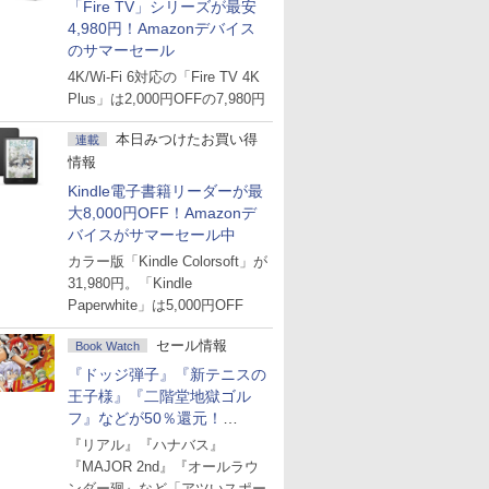
「Fire TV」シリーズが最安
4,980円！Amazonデバイス
のサマーセール
4K/Wi-Fi 6対応の「Fire TV 4K
Plus」は2,000円OFFの7,980円
本日みつけたお買い得
連載
情報
Kindle電子書籍リーダーが最
大8,000円OFF！Amazonデ
バイスがサマーセール中
カラー版「Kindle Colorsoft」が
31,980円。「Kindle
Paperwhite」は5,000円OFF
セール情報
Book Watch
『ドッジ弾子』『新テニスの
王子様』『二階堂地獄ゴル
フ』などが50％還元！
Amazonマンガ週末セール
『リアル』『ハナバス』
『MAJOR 2nd』『オールラウ
ンダー廻』など「アツいスポー