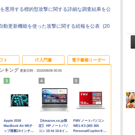
ayer」を悪用する標的型攻撃に関する詳細な調査結果を公
r」の自動更新機能を使った攻撃に関する続報を公表
(20
ソフト
IT入門書
電子書籍リーダー
ランキング
更新日時：2026/08/08 00:05
Apple 2026
【Amazon.co.jp限
FMV ノートパソコン
コ
MacBook Air M5チ
定】 HP ノートパソ
WE1-K3 (MS 365
ップ搭載13インチノ
コン 15-fd 15.6イン
Personal/Copilotキー