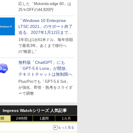
応した「Motorola edge 60」は
25％OFFの44,820円
「Windows 10 Enterprise
LTSC 2021」のサポート終了
迫る、2027年1月12日まで
～ESUは9月1日から販売
1年目は1台61米ドル、毎年倍額
で最長3年。あくまで移行へ
の“橋渡し”
無料版「ChatGPT」にも
「GPT-5.6 Luna」が開放、
テキストチャットは無制限へ
Plus/Proでも「GPT-5.6 Sol」
が強化、即答・熟考をスライダ
ーで調整
Impress Watchシリーズ 人気記事
時間
24時間
1週間
1カ月
もっと見る