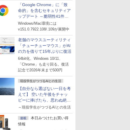
「Google Chrome」に「致
命的」を含むセキュリティア
ップデート ～脆弱性41件に
対処
Windows/Mac環境には
v151.0.7922.108/.109が展開中
老舗のマウスユーティリティ
「チューチューマウス」がAI
の力を借りて15年ぶりに復活
64bit化、Windows 10/11、
「Chrome」も走り回る。復活
記念で2026年末まで500円
現役学生がつづるAIとの生活
【自分なら選ばない一日を考
えて】 空いた午後をチャッ
ピーに捧げたら、思わぬ絶景
に出会った話
～現役学生がつづるAIとの生活
本日みつけたお買い得
連載
情報