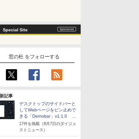
Special Site
窓の杜 をフォローする
新記事
デスクトップのサイドバーと
してWebページをピン止めで
きる「Demobar」v1.1.0 ほ
か
17件を掲載（8月7日のダイジェ
ストニュース）