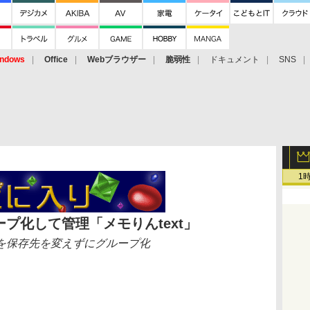
ndows
Office
Webブラウザー
脆弱性
ドキュメント
SNS
1
プ化して管理「メモりんtext」
を保存先を変えずにグループ化