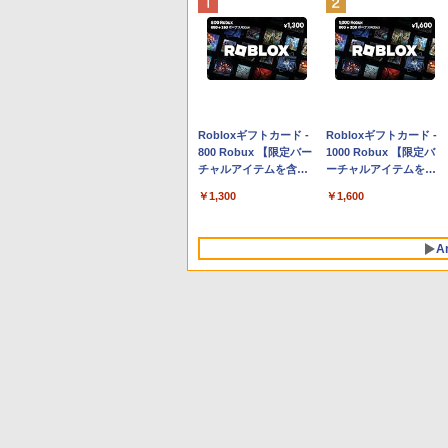
Apple 2026 MacBook
Robloxギフトカード -
tomtoc 360°保護 15.6
Robloxギフトカード -
Neo A18 Proチップ搭
800 Robux 【限定バー
16インチ パソコンケー
1000 Robux 【限定バ
載13インチノートブッ
チャルアイテムを含
ス Dell NEC Lavie
ーチャルアイテムを含
ク：AIとApple
む】 【オンラインゲー
ASUS HP dynabook
む】 【オンラインゲー
￥113,748
￥1,300
￥2,952
￥1,600
Intelligenceのために設
ムコード】 ロブロック
Lenovo対応
ムコード】 ロブロック
計、Liquid Retinaディ
ス | オンラインコード
ス |オンラインコード版
スプレイ、8GBユニフ
版
A
ァイドメモリ、256GB
SSDストレージ、
1080p FaceTime HDカ
メラ - インディゴ