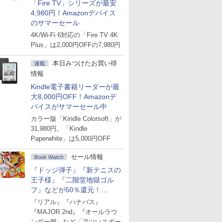
「Fire TV」シリーズが最安
4,980円！Amazonデバイス
のサマーセール
4K/Wi-Fi 6対応の「Fire TV 4K
Plus」は2,000円OFFの7,980円
本日みつけたお買い得
連載
情報
Kindle電子書籍リーダーが最
大8,000円OFF！Amazonデ
バイスがサマーセール中
カラー版「Kindle Colorsoft」が
31,980円。「Kindle
Paperwhite」は5,000円OFF
セール情報
Book Watch
『ドッジ弾子』『新テニスの
王子様』『二階堂地獄ゴル
フ』などが50％還元！
Amazonマンガ週末セール
『リアル』『ハナバス』
『MAJOR 2nd』『オールラウ
ンダー廻』など「アツいスポー