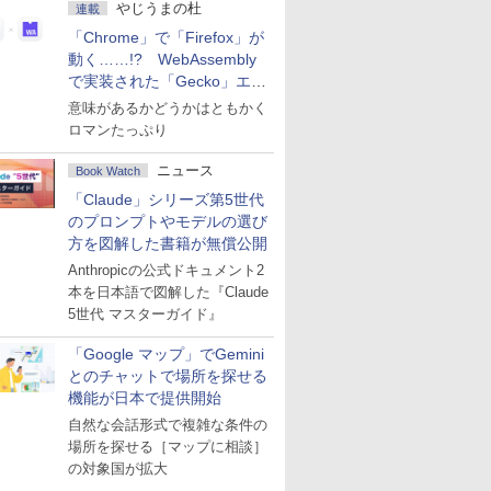
やじうまの杜
連載
「Chrome」で「Firefox」が
動く……!? WebAssembly
で実装された「Gecko」エン
ジン
意味があるかどうかはともかく
ロマンたっぷり
ニュース
Book Watch
「Claude」シリーズ第5世代
のプロンプトやモデルの選び
方を図解した書籍が無償公開
Anthropicの公式ドキュメント2
本を日本語で図解した『Claude
5世代 マスターガイド』
「Google マップ」でGemini
とのチャットで場所を探せる
機能が日本で提供開始
自然な会話形式で複雑な条件の
場所を探せる［マップに相談］
の対象国が拡大