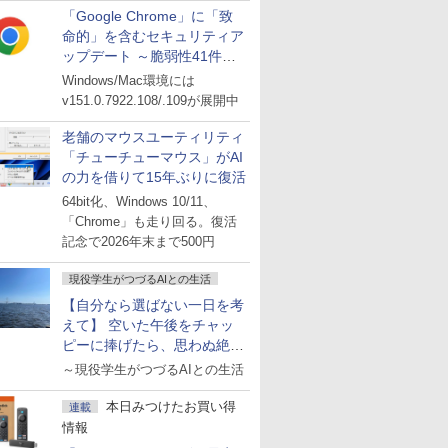
「Google Chrome」に「致
命的」を含むセキュリティア
ップデート ～脆弱性41件に
対処
Windows/Mac環境には
v151.0.7922.108/.109が展開中
老舗のマウスユーティリティ
「チューチューマウス」がAI
の力を借りて15年ぶりに復活
64bit化、Windows 10/11、
「Chrome」も走り回る。復活
記念で2026年末まで500円
現役学生がつづるAIとの生活
【自分なら選ばない一日を考
えて】 空いた午後をチャッ
ピーに捧げたら、思わぬ絶景
に出会った話
～現役学生がつづるAIとの生活
本日みつけたお買い得
連載
情報