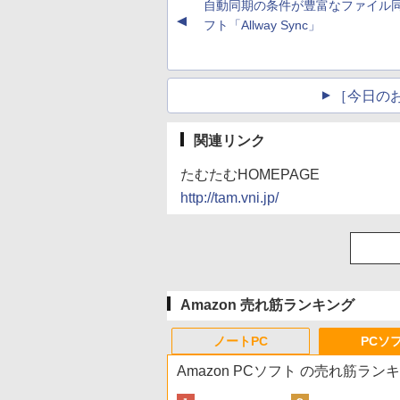
自動同期の条件が豊富なファイル
▲
フト「Allway Sync」
［今日の
関連リンク
たむたむHOMEPAGE
http://tam.vni.jp/
Amazon 売れ筋ランキング
ノートPC
PCソ
Amazon PCソフト の売れ筋ラン