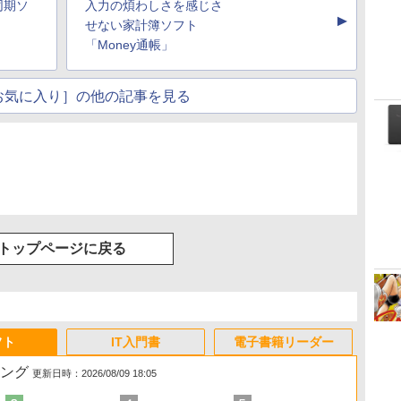
同期ソ
入力の煩わしさを感じさ
▲
せない家計簿ソフト
「Money通帳」
お気に入り］の他の記事を見る
トップページに戻る
フト
IT入門書
電子書籍リーダー
キング
更新日時：2026/08/09 18:05