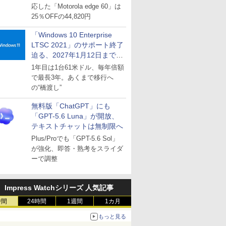
応した「Motorola edge 60」は
25％OFFの44,820円
「Windows 10 Enterprise
LTSC 2021」のサポート終了
迫る、2027年1月12日まで
～ESUは9月1日から販売
1年目は1台61米ドル、毎年倍額
で最長3年。あくまで移行へ
の“橋渡し”
無料版「ChatGPT」にも
「GPT-5.6 Luna」が開放、
テキストチャットは無制限へ
Plus/Proでも「GPT-5.6 Sol」
が強化、即答・熟考をスライダ
ーで調整
Impress Watchシリーズ 人気記事
時間
24時間
1週間
1カ月
もっと見る