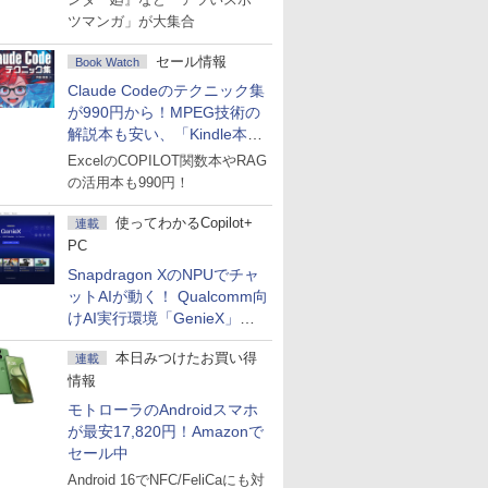
ツマンガ」が大集合
セール情報
Book Watch
Claude Codeのテクニック集
が990円から！MPEG技術の
解説本も安い、「Kindle本サ
マーセール」第2弾開始！
ExcelのCOPILOT関数本やRAG
の活用本も990円！
使ってわかるCopilot+
連載
PC
Snapdragon XのNPUでチャ
ットAIが動く！ Qualcomm向
けAI実行環境「GenieX」を
試してみた
本日みつけたお買い得
連載
情報
モトローラのAndroidスマホ
が最安17,820円！Amazonで
セール中
Android 16でNFC/FeliCaにも対