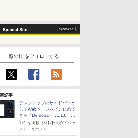
Special Site
窓の杜 をフォローする
新記事
デスクトップのサイドバーと
してWebページをピン止めで
きる「Demobar」v1.1.0 ほ
か
17件を掲載（8月7日のダイジェ
ストニュース）