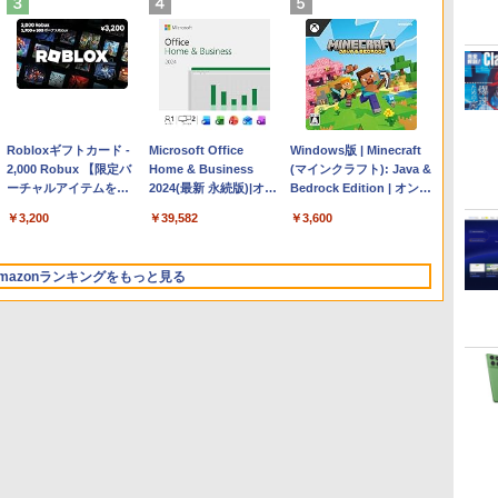
Apple 2026 MacBook
Robloxギフトカード -
【Amazon.co.jp限定】
Microsoft Office
FMV ノートパソコン
Windows版 | Minecraft
Air M5チップ搭載13イ
2,000 Robux 【限定バ
HP ノートパソコン 15-
Home & Business
WE1-K3 (MS 365
(マインクラフト): Java &
ンチノートブック：AI
ーチャルアイテムを含
fd 15.6インチ 16GBメ
2024(最新 永続版)|オン
Personal/Copilotキー搭
Bedrock Edition | オンラ
とApple Intelligence、
む】 【オンラインゲー
モリ 512GB SSD イン
ラインコード
載/Win 11/15.6型/Core
インコード版
￥278,800
￥3,200
￥129,800
￥39,582
￥139,880
￥3,600
13.6インチLiquid
ムコード】 ロブロック
テル Core 5
版|Windows11、
i5/16GB/SSD 512GB/ホ
Retinaディスプレイ、
ス | オンラインコード
10/mac対応|PC2台
ワイト)
16GBユニファイドメモ
版
FMVWK3E15W_AZ
mazonランキングをもっと見る
リ、1TB SSDストレー
ジ、12MPセンターフレ
ームカメラ、日本語キ
ーボード、Touch ID -
ミッドナイト