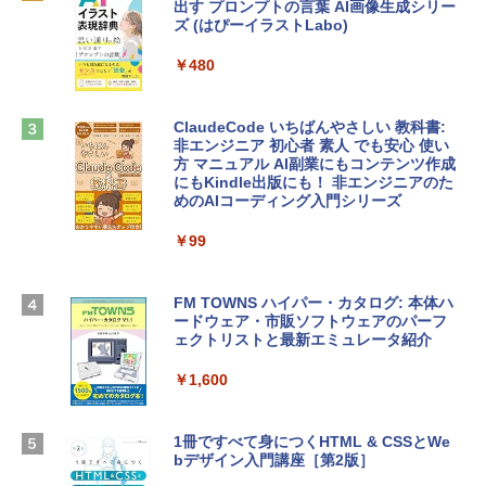
￥162,598
出す プロンプトの言葉 AI画像生成シリー
Robloxギフトカード - 2,000 Robux 【限
ズ (はぴーイラストLabo)
定バーチャルアイテムを含む】 【オンラ
インゲームコード】 ロブロックス | オン
tomtoc 360°保護 15.6 16インチ パソコ
ラインコード版
￥480
ンケース Dell NEC Lavie ASUS HP dyna
book Lenovo対応
￥3,200
ClaudeCode いちばんやさしい 教科書:
￥2,952
非エンジニア 初心者 素人 でも安心 使い
方 マニュアル AI副業にもコンテンツ作成
Microsoft Office Home & Business 202
にもKindle出版にも！ 非エンジニアのた
4(最新 永続版)|オンラインコード版|Wind
めのAIコーディング入門シリーズ
Apple 2026 MacBook Air M5チップ搭載
ows11、10/mac対応|PC2台
13インチノートブック：AIとApple Intell
igence、13.6インチLiquid Retinaディ
￥99
￥39,582
スプレイ、24GBユニファイドメモリ、1
TB SSD、12MPセンターフレームカメ
ラ、Touch ID - ミッドナイト + 3年延長
FM TOWNS ハイパー・カタログ: 本体ハ
Robloxギフトカード - 1000 Robux 【限
AppleCare+ for 13インチMacBook Air
ードウェア・市販ソフトウェアのパーフ
定バーチャルアイテムを含む】 【オンラ
(M5)|ダウンロード版
ェクトリストと最新エミュレータ紹介
インゲームコード】 ロブロックス |オン
ラインコード版
￥347,600
￥1,600
￥1,600
【Amazon.co.jp限定】 HP ノートパソコ
1冊ですべて身につくHTML & CSSとWe
ン 15-fd 15.6インチ 16GBメモリ 512GB
bデザイン入門講座［第2版］
Microsoft Office Home 2024(最新 永続
SSD インテル Core 5
版)|オンラインコード版|Windows11、1