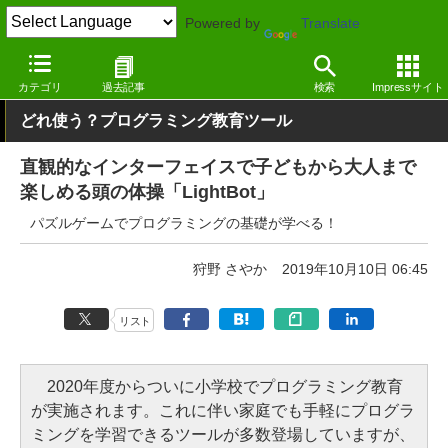
Powered by
Translate
窓の杜
プログラミング
プログラミング
iOS
カテゴリ
過去記事
検索
Impressサイト
どれ使う？プログラミング教育ツール
直観的なインターフェイスで子どもから大人まで
楽しめる頭の体操「LightBot」
パズルゲームでプログラミングの基礎が学べる！
狩野 さやか
2019年10月10日 06:45
リスト
2020年度からついに小学校でプログラミング教育
が実施されます。これに伴い家庭でも手軽にプログラ
ミングを学習できるツールが多数登場していますが、