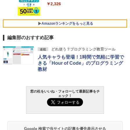
0/mac対応|PC2台
￥2,326
￥129,800
￥37,224
FMV ノートパソコン WE1-K3 (MS 365 P
Amazonランキングをもっと見る
ersonal/Copilotキー搭載/Win 11/15.6型/
Core i5/16GB/SSD 512GB/ホワイト) FM
編集部のおすすめ記事
VWK3E15W_AZ
Amazon Kindle Paperwhite (16GB) 7イ
￥120,000
どれ使う？プログラミング教育ツール
連載
ンチディスプレイ、色調調節ライト、12
人気キャラも登場！1時間で気軽に学習で
週間持続バッテリー、広告なし、ブラッ
ク
きる「Hour of Code」のプログラミング
教材
￥27,980
Amazon Kindle - 目に優しい、かさばら
窓の杜をいいね・フォローして最新記事をチ
ない、大きな画面で読みやすい、6週間持
ェック！
続バッテリー、6インチディスプレイ電子
書籍リーダー、ブラック、16GB、広告な
し
￥19,980
Google 検索で当サイトの記事を優先表示させる