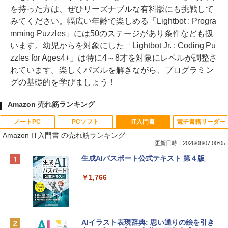
を持った方は、ぜひリーズナブルな有料版にも挑戦して
みてください。幅広い年齢で楽しめる「Lightbot : Progra
mming Puzzles」には50のステージがあり条件なども扱
います。幼児からを対象にした「Lightbot Jr. : Coding Pu
zzles for Ages4+」は特に4～8才を対象にレベルが調整さ
れています。楽しくパズルを解きながら、プログラミン
グの基礎的を学びましょう！
Amazon 売れ筋ランキング
ノートPC
PCソフト
IT入門書
電子書籍リーダー
Amazon IT入門書 の売れ筋ランキング
更新日時：2026/08/07 00:05
Apple 2026 MacBook Neo A18 Proチッ
Robloxギフトカード - 800 Robux 【限
生成AIパスポート公式テキスト 第４版
プ搭載13インチノートブック：AIとAppl
定バーチャルアイテムを含む】 【オンラ
e Intelligence、Liquid Retinaディスプ
インゲームコード】 ロブロックス | オン
￥1,766
レイ、8GBメモリ、512GB SSD、1080p
ラインコード版
FaceTime HDカメラ、Touch ID - インデ
ィゴ + 3年延長 AppleCare+ for 13インチ
￥1,300
MacBook Neo(A18 Pro)|ダウンロード版
AIイラスト表現辞典: 思い通りの絵を引き