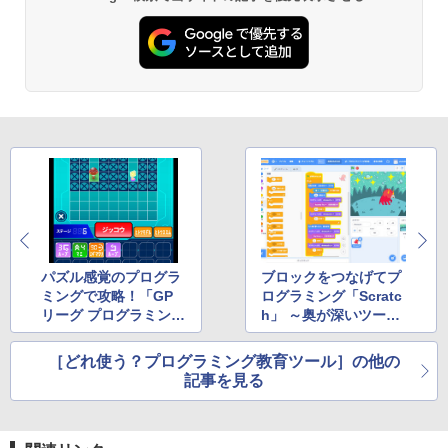
Kindle Paperwhite シグニチャーエディ
ション (32GB) 7インチディスプレイ、明
るさ自動調整、色調調節ライト、12週間
持続バッテリー、広告なし、メタリック
ジェード
￥32,980
Amazon Kindle Colorsoft | 16GBストレ
ージ、防水、7インチカラーディスプレ
イ、色調調節ライト、最大8週間持続バッ
テリー、広告無し、ブラック (2025年発
売)
パズル感覚のプログラ
ブロックをつなげてプ
￥39,980
ミングで攻略！「GP
ログラミング「Scratc
リーグ プログラミング
h」 ～奥が深いツール
コロシアム」
はサンプルのマネから
New Amazon Kindle Scribe Colorsoft |
始めよう
［どれ使う？プログラミング教育ツール］の他の
11インチカラーディスプレイ、64GBスト
レージ、ノート機能搭載、明るさ自動調
記事を見る
整、色調調節ライト、プレミアムペン付
き、グラファイト