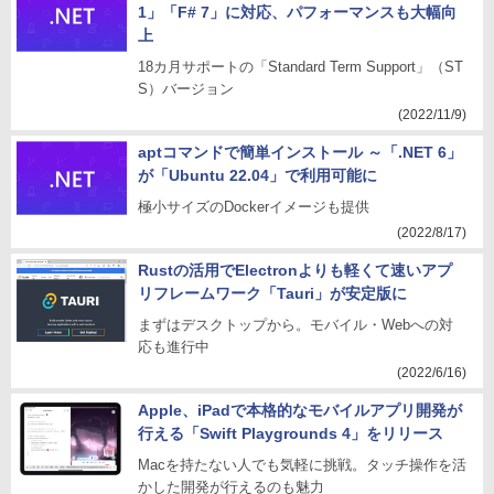
1」「F# 7」に対応、パフォーマンスも大幅向
上
18カ月サポートの「Standard Term Support」（ST
S）バージョン
(2022/11/9)
aptコマンドで簡単インストール ～「.NET 6」
が「Ubuntu 22.04」で利用可能に
極小サイズのDockerイメージも提供
(2022/8/17)
Rustの活用でElectronよりも軽くて速いアプ
リフレームワーク「Tauri」が安定版に
まずはデスクトップから。モバイル・Webへの対
応も進行中
(2022/6/16)
Apple、iPadで本格的なモバイルアプリ開発が
行える「Swift Playgrounds 4」をリリース
Macを持たない人でも気軽に挑戦。タッチ操作を活
かした開発が行えるのも魅力