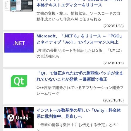
本格テキストエディターをリリース
文書の変換・校正、情報収集、ソースコードの自
動作成といった作業をAIに任せられる
(2023/11/28)
Microsoft、「.NET 8」をリリース ～「PGO」
とネイティブ「AoT」でパフォーマンス向上
3年間の長期サポートを保証したLTS版、「C# 12」
の言語強化も
(2023/11/15)
「Qt」で修正されたはずの脆弱性パッチが含ま
れていないことが発覚 ～最新版で修正
C++言語で開発されているアプリケーション開発フ
レームワーク
(2023/10/18)
インストール数基準の新しい「Unity」料金体
系に批判集中、見直しへ
「最新の情報は数日中にお伝えする予定」とのこ
と