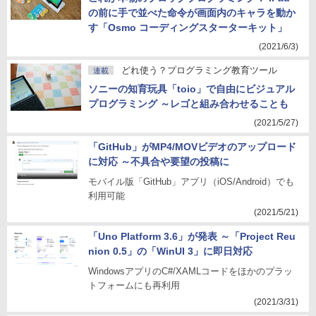
の前に手で並べた命令が画面内のキャラを動か
す「Osmo コーディングスターターキット」
(2021/6/3)
どれ使う？プログラミング教育ツール
連載
ソニーの知育玩具「toio」で自由にビジュアル
プログラミング ～レゴと組み合わせることも
(2021/5/27)
「GitHub」がMP4/MOVビデオのアップロード
に対応 ～不具合や要望の投稿に
モバイル版「GitHub」アプリ（iOS/Android）でも
利用可能
(2021/5/21)
「Uno Platform 3.6」が発表 ～「Project Reu
nion 0.5」の「WinUI 3」に即日対応
WindowsアプリのC#/XAMLコードをほかのプラッ
トフォームにも再利用
(2021/3/31)