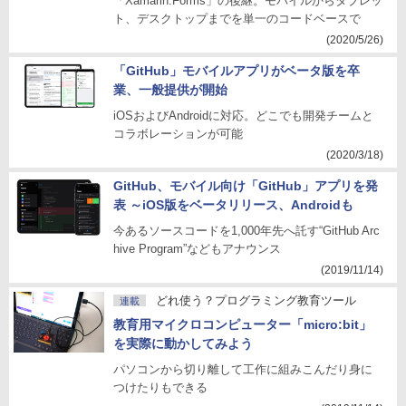
「Xamarin.Forms」の後継。モバイルからタブレッ
ト、デスクトップまでを単一のコードベースで
(2020/5/26)
「GitHub」モバイルアプリがベータ版を卒
業、一般提供が開始
iOSおよびAndroidに対応。どこでも開発チームと
コラボレーションが可能
(2020/3/18)
GitHub、モバイル向け「GitHub」アプリを発
表 ～iOS版をベータリリース、Androidも
今あるソースコードを1,000年先へ託す“GitHub Arc
hive Program”などもアナウンス
(2019/11/14)
どれ使う？プログラミング教育ツール
連載
教育用マイクロコンピューター「micro:bit」
を実際に動かしてみよう
パソコンから切り離して工作に組みこんだり身に
つけたりもできる