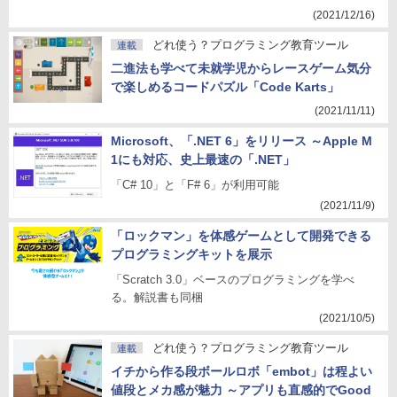
(2021/12/16)
どれ使う？プログラミング教育ツール
連載
二進法も学べて未就学児からレースゲーム気分
で楽しめるコードパズル「Code Karts」
(2021/11/11)
Microsoft、「.NET 6」をリリース ～Apple M
1にも対応、史上最速の「.NET」
「C# 10」と「F# 6」が利用可能
(2021/11/9)
「ロックマン」を体感ゲームとして開発できる
プログラミングキットを展示
「Scratch 3.0」ベースのプログラミングを学べ
る。解説書も同梱
(2021/10/5)
どれ使う？プログラミング教育ツール
連載
イチから作る段ボールロボ「embot」は程よい
値段とメカ感が魅力 ～アプリも直感的でGood