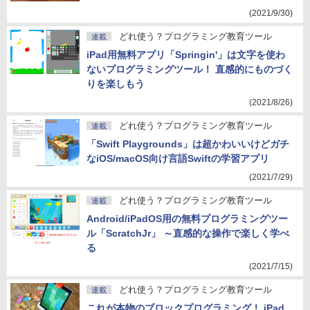
(2021/9/30)
どれ使う？プログラミング教育ツール
連載
iPad用無料アプリ「Springin'」は文字を使わ
ないプログラミングツール！ 直感的にものづく
りを楽しもう
(2021/8/26)
どれ使う？プログラミング教育ツール
連載
「Swift Playgrounds」は超かわいいけどガチ
なiOS/macOS向け言語Swiftの学習アプリ
(2021/7/29)
どれ使う？プログラミング教育ツール
連載
Android/iPadOS用の無料プログラミングツー
ル「ScratchJr」 ～直感的な操作で楽しく学べ
る
(2021/7/15)
どれ使う？プログラミング教育ツール
連載
これが本物のブロックプログラミング！ iPad