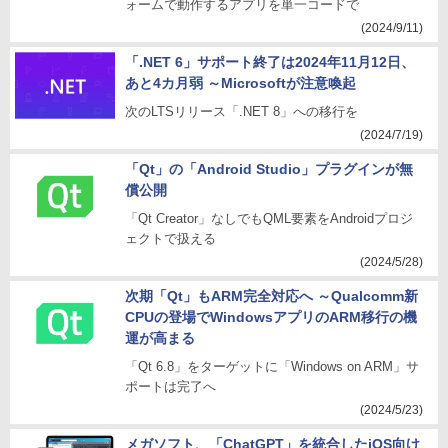
ォームで動作するアプリを単一コードで
(2024/9/11)
「.NET 6」サポート終了は2024年11月12日、
あと4カ月弱 ～Microsoftが注意喚起
次のLTSリリース「.NET 8」への移行を
(2024/7/19)
「Qt」の「Android Studio」プラグインが無
償公開
「Qt Creator」なしでもQML要素をAndroidプロジ
ェクトで扱える
(2024/5/28)
次期「Qt」もARM完全対応へ ～Qualcomm新
CPUの登場でWindowsアプリのARM移行の機
運が高まる
「Qt 6.8」をターゲットに「Windows on ARM」サ
ポートは完了へ
(2024/5/23)
メガソフト、「ChatGPT」を統合したiOS向け