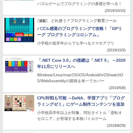
パズルゲームでプログラミングの基礎が学べる！
(2019/10/10)
どれ使う？プログラミング教育ツール
連載
パズル感覚のプログラミングで攻略！「GPリ
ーグ プログラミングコロシアム」
小学校の低学年からでも学べるスマホアプリ
(2019/10/3)
「.NET Core 3.0」の後継は「.NET 5」 ～2020
年11月にリリースへ
Windows/Linux/macOS/iOS/Android/tvOS/watchO
S/WebAssemblyの開発を単一でカバー
(2019/5/8)
CPU対戦も可能 ～DeNA、学習アプリ「プログ
ラミングゼミ」にゲーム制作コンテンツを追加
小学校高学年以上が対象。同社タイトル「逆転オ
セロニア」が登場する本格バトルゲーム
(2018/8/29)