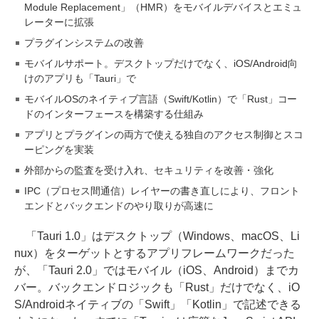
Module Replacement」（HMR）をモバイルデバイスとエミュ
レーターに拡張
プラグインシステムの改善
モバイルサポート。デスクトップだけでなく、iOS/Android向
けのアプリも「Tauri」で
モバイルOSのネイティブ言語（Swift/Kotlin）で「Rust」コー
ドのインターフェースを構築する仕組み
アプリとプラグインの両方で使える独自のアクセス制御とスコ
ーピングを実装
外部からの監査を受け入れ、セキュリティを改善・強化
IPC（プロセス間通信）レイヤーの書き直しにより、フロント
エンドとバックエンドのやり取りが高速に
「Tauri 1.0」はデスクトップ（Windows、macOS、Li
nux）をターゲットとするアプリフレームワークだった
が、「Tauri 2.0」ではモバイル（iOS、Android）までカ
バー。バックエンドロジックも「Rust」だけでなく、iO
S/Androidネイティブの「Swift」「Kotlin」で記述できる