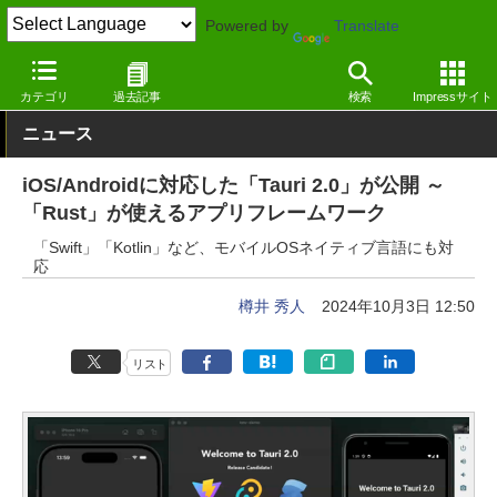
Powered by
Translate
窓の杜
プログラミング
プログラミング
Windows
カテゴリ
過去記事
検索
Impressサイト
ニュース
iOS/Androidに対応した「Tauri 2.0」が公開 ～
「Rust」が使えるアプリフレームワーク
「Swift」「Kotlin」など、モバイルOSネイティブ言語にも対
応
樽井 秀人
2024年10月3日 12:50
リスト