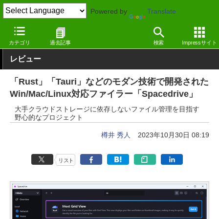
Powered by
Translate
窓の杜
システム・ファイル
ファイル
Windows
カテゴリ
過去記事
検索
Impressサイト
レビュー
「Rust」「Tauri」などのモダン技術で開発された
Win/Mac/Linux対応ファイラー「Spacedrive」
大手クラウドストレージに依存しないファイル管理を目指す
野心的なプロジェクト
樽井 秀人
2023年10月30日 08:19
リスト