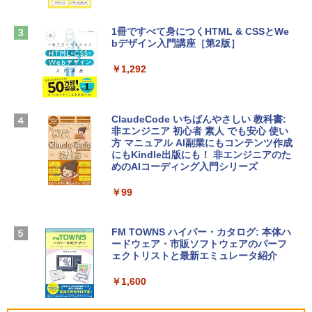
ンケース Dell NEC Lavie ASUS HP dyna
book Lenovo対応
￥1,600
1冊ですべて身につくHTML & CSSとWe
￥2,952
bデザイン入門講座［第2版］
Microsoft Office Home & Business 202
4(最新 永続版)|オンラインコード版|Wind
￥1,292
Apple 2026 MacBook Air M5チップ搭載
ows11、10/mac対応|PC2台
13インチノートブック：AIとApple Intell
igence、13.6インチLiquid Retinaディ
￥39,582
スプレイ、16GBユニファイドメモリ、51
ClaudeCode いちばんやさしい 教科書:
2GB SSDストレージ、12MPセンターフ
非エンジニア 初心者 素人 でも安心 使い
レームカメラ、日本語キーボード、Touc
方 マニュアル AI副業にもコンテンツ作成
Robloxギフトカード - 2,000 Robux 【限
h ID - ミッドナイト
にもKindle出版にも！ 非エンジニアのた
定バーチャルアイテムを含む】 【オンラ
めのAIコーディング入門シリーズ
インゲームコード】 ロブロックス | オン
￥224,800
ラインコード版
￥99
￥3,200
【Amazon.co.jp限定】 HP ノートパソコ
ン 15-fd 15.6インチ 16GBメモリ 512GB
FM TOWNS ハイパー・カタログ: 本体ハ
SSD インテル Core 5
ードウェア・市販ソフトウェアのパーフ
Windows版 | Minecraft (マインクラフ
ェクトリストと最新エミュレータ紹介
ト): Java & Bedrock Edition | オンライ
￥129,800
ンコード版
￥1,600
￥3,600
FMV ノートパソコン WE1-K3 (MS 365 P