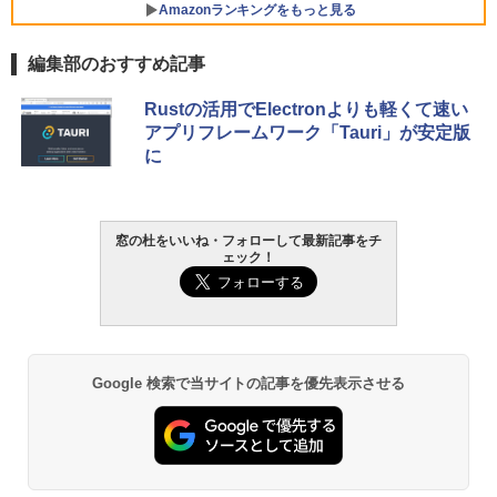
ersonal/Copilotキー搭載/Win 11/15.6型/
Amazonランキングをもっと見る
Core i5/16GB/SSD 512GB/ホワイト) FM
VWK3E15W_AZ
編集部のおすすめ記事
￥139,880
Amazon Kindle - 目に優しい、かさばら
Rustの活用でElectronよりも軽くて速い
ない、大きな画面で読みやすい、6週間持
アプリフレームワーク「Tauri」が安定版
続バッテリー、6インチディスプレイ電子
に
書籍リーダー、マッチャ、16GB、広告な
し
￥16,980
窓の杜をいいね・フォローして最新記事をチ
ェック！
Kindle Paperwhite シグニチャーエディ
ション (32GB) 7インチディスプレイ、明
るさ自動調整、色調調節ライト、12週間
持続バッテリー、広告なし、メタリック
ブラック
Google 検索で当サイトの記事を優先表示させる
￥27,980
Amazon Kindle Paperwhite (16GB) 7イ
ンチディスプレイ、色調調節ライト、12