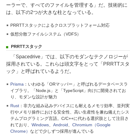
ーラーで、すべてのファイルを管理する」だ。技術的に
は、以下の2つが大きな柱となっている。
PRRTTスタックによるクロスプラットフォーム対応
仮想分散ファイルシステム（VDFS）
PRRTTスタック
「Spacedrive」では、以下のモダンなテクノロジーが
採用されている。これらは頭文字をとって「PRRTTスタ
ック」と呼ばれているようだ。
Prisma
：いわゆる「ORマッパー」と呼ばれるデータベースラ
イブラリ。「Node.js」と「TypeScript」向けに開発されてお
り、モダンな設計が魅力
Rust
：非力な組み込みデバイスにも耐えるメモリ効率、並列実
行やメモリ操作における安全性、高い生産性を兼ね備えたシス
テムプログラミング言語。C/C++に代わる選択肢として注目さ
れており、
Windows
、
Android
、
Chromium（Google
Chrome）
などで少しずつ採用が進んでいる