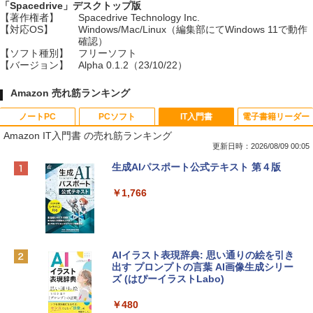
「Spacedrive」デスクトップ版
【著作権者】
Spacedrive Technology Inc.
【対応OS】
Windows/Mac/Linux（編集部にてWindows 11で動作
確認）
【ソフト種別】
フリーソフト
【バージョン】
Alpha 0.1.2（23/10/22）
Amazon 売れ筋ランキング
ノートPC
PCソフト
IT入門書
電子書籍リーダー
Amazon IT入門書 の売れ筋ランキング
更新日時：2026/08/09 00:05
Apple 2026 MacBook Neo A18 Proチッ
Robloxギフトカード - 800 Robux 【限
生成AIパスポート公式テキスト 第４版
プ搭載13インチノートブック：AIとAppl
定バーチャルアイテムを含む】 【オンラ
e Intelligenceのために設計、Liquid Ret
インゲームコード】 ロブロックス | オン
￥1,766
inaディスプレイ、8GBユニファイドメモ
ラインコード版
リ、512GB SSDストレージ、1080p Fac
eTime HDカメラ、Touch ID - インディ
￥1,300
ゴ
AIイラスト表現辞典: 思い通りの絵を引き
￥137,800
出す プロンプトの言葉 AI画像生成シリー
Robloxギフトカード - 1000 Robux 【限
ズ (はぴーイラストLabo)
定バーチャルアイテムを含む】 【オンラ
インゲームコード】 ロブロックス |オン
tomtoc 360°保護 15.6 16インチ パソコ
ラインコード版
￥480