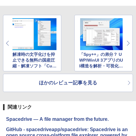
週間持続バッテリー、広告なし、ブラッ
ク
￥22,980
Amazon Kindle Colorsoft | 16GBストレ
ージ、防水、7インチカラーディスプレ
イ、色調調節ライト、最大8週間持続バッ
テリー、広告無し、ブラック (2025年発
解凍時の文字化けを抑
「Spy++」の弟分？ U
売)
止できる無料の国産圧
WP/WinUI 3アプリのU
￥31,980
縮・解凍ソフト「Cub
I構造を解析・可視化す
eICE」のおススメ設定
る「UWPSpy」
ほかのレビュー記事を見る
New Amazon Kindle Scribe Colorsoft |
11インチカラーディスプレイ、64GBスト
レージ、ノート機能搭載、明るさ自動調
整、色調調節ライト、プレミアムペン付
き、グラファイト
関連リンク
￥115,980
Spacedrive — A file manager from the future.
GitHub - spacedriveapp/spacedrive: Spacedrive is an
open source cross-platform file explorer, powered by