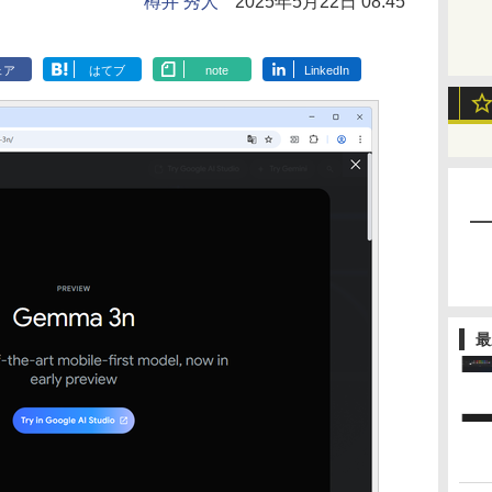
樽井 秀人
2025年5月22日 08:45
ェア
はてブ
note
LinkedIn
最