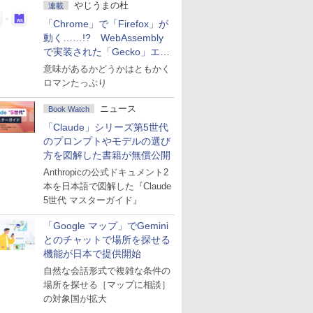
やじうまの杜
連載
「Chrome」で「Firefox」が
動く……!? WebAssembly
で実装された「Gecko」エン
ジン
意味があるかどうかはともかく
ロマンたっぷり
ニュース
Book Watch
「Claude」シリーズ第5世代
のプロンプトやモデルの選び
方を図解した書籍が無償公開
Anthropicの公式ドキュメント2
本を日本語で図解した『Claude
5世代 マスターガイド』
「Google マップ」でGemini
とのチャットで場所を探せる
機能が日本で提供開始
自然な会話形式で複雑な条件の
場所を探せる［マップに相談］
の対象国が拡大