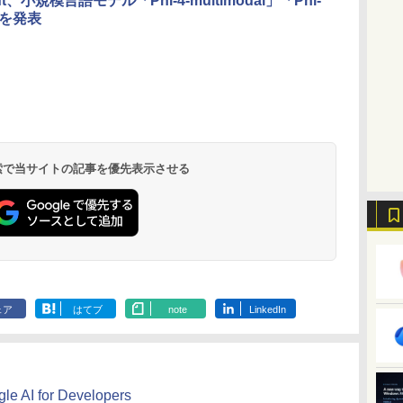
oft、小規模言語モデル「Phi-4-multimodal」「Phi-
i」を発表
 検索で当サイトの記事を優先表示させる
ェア
はてブ
note
LinkedIn
e AI for Developers