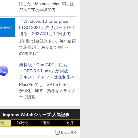
応した「Motorola edge 60」は
25％OFFの44,820円
「Windows 10 Enterprise
LTSC 2021」のサポート終了
迫る、2027年1月12日まで
～ESUは9月1日から販売
1年目は1台61米ドル、毎年倍額
で最長3年。あくまで移行へ
の“橋渡し”
無料版「ChatGPT」にも
「GPT-5.6 Luna」が開放、
テキストチャットは無制限へ
Plus/Proでも「GPT-5.6 Sol」
が強化、即答・熟考をスライダ
ーで調整
Impress Watchシリーズ 人気記事
時間
24時間
1週間
1カ月
もっと見る