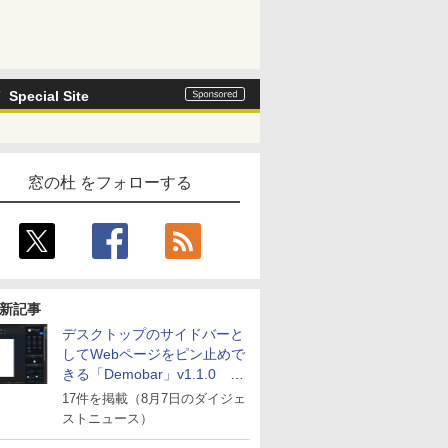
Special Site
窓の杜 をフォローする
新記事
デスクトップのサイドバーと
してWebページをピン止めで
きる「Demobar」v1.1.0 ほ
か
17件を掲載（8月7日のダイジェ
ストニュース）