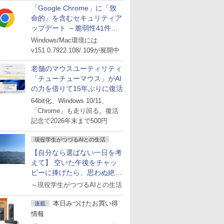
「Google Chrome」に「致
命的」を含むセキュリティア
ップデート ～脆弱性41件に
対処
Windows/Mac環境には
v151.0.7922.108/.109が展開中
老舗のマウスユーティリティ
「チューチューマウス」がAI
の力を借りて15年ぶりに復活
64bit化、Windows 10/11、
「Chrome」も走り回る。復活
記念で2026年末まで500円
現役学生がつづるAIとの生活
【自分なら選ばない一日を考
えて】 空いた午後をチャッ
ピーに捧げたら、思わぬ絶景
に出会った話
～現役学生がつづるAIとの生活
本日みつけたお買い得
連載
情報