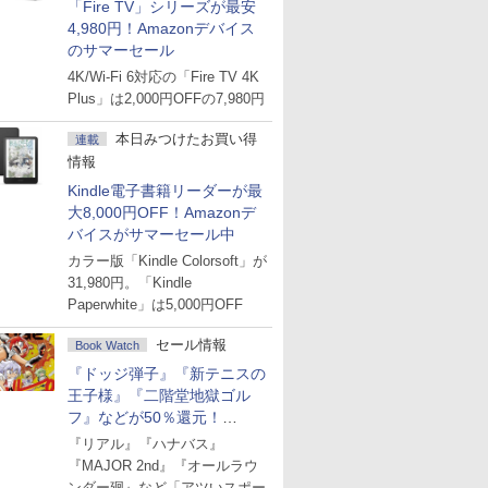
「Fire TV」シリーズが最安
4,980円！Amazonデバイス
のサマーセール
4K/Wi-Fi 6対応の「Fire TV 4K
Plus」は2,000円OFFの7,980円
本日みつけたお買い得
連載
情報
Kindle電子書籍リーダーが最
大8,000円OFF！Amazonデ
バイスがサマーセール中
カラー版「Kindle Colorsoft」が
31,980円。「Kindle
Paperwhite」は5,000円OFF
セール情報
Book Watch
『ドッジ弾子』『新テニスの
王子様』『二階堂地獄ゴル
フ』などが50％還元！
Amazonマンガ週末セール
『リアル』『ハナバス』
『MAJOR 2nd』『オールラウ
ンダー廻』など「アツいスポー