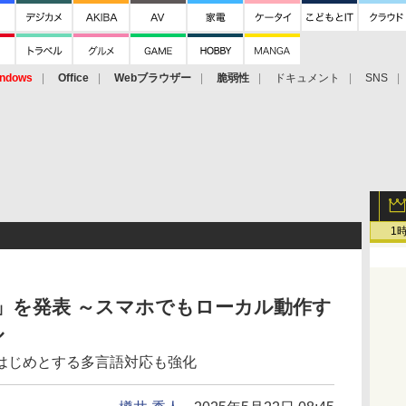
ndows
Office
Webブラウザー
脆弱性
ドキュメント
SNS
1
 3n」を発表 ～スマホでもローカル動作す
ル
はじめとする多言語対応も強化