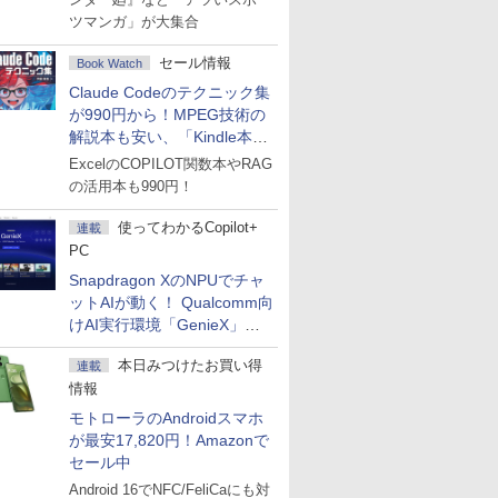
ツマンガ」が大集合
セール情報
Book Watch
Claude Codeのテクニック集
が990円から！MPEG技術の
解説本も安い、「Kindle本サ
マーセール」第2弾開始！
ExcelのCOPILOT関数本やRAG
の活用本も990円！
使ってわかるCopilot+
連載
PC
Snapdragon XのNPUでチャ
ットAIが動く！ Qualcomm向
けAI実行環境「GenieX」を
試してみた
本日みつけたお買い得
連載
情報
モトローラのAndroidスマホ
が最安17,820円！Amazonで
セール中
Android 16でNFC/FeliCaにも対