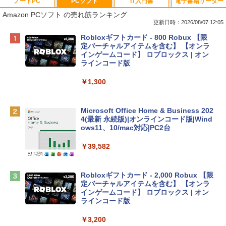
ノートPC
PCソフト
IT入門書
電子書籍リーダー
Amazon PCソフト の売れ筋ランキング
更新日時：2026/08/07 12:05
Apple 2026 MacBook Neo A18 Proチッ
Robloxギフトカード - 800 Robux 【限
プ搭載13インチノートブック：AIとAppl
定バーチャルアイテムを含む】 【オンラ
e Intelligence、Liquid Retinaディスプ
インゲームコード】 ロブロックス | オン
レイ、8GBメモリ、512GB SSD、1080p
ラインコード版
FaceTime HDカメラ、Touch ID - インデ
ィゴ + 3年延長 AppleCare+ for 13インチ
￥1,300
MacBook Neo(A18 Pro)|ダウンロード版
￥162,598
Microsoft Office Home & Business 202
4(最新 永続版)|オンラインコード版|Wind
ows11、10/mac対応|PC2台
tomtoc 360°保護 15.6 16インチ パソコ
ンケース Dell NEC Lavie ASUS HP dyna
￥39,582
book Lenovo対応
￥2,952
Robloxギフトカード - 2,000 Robux 【限
定バーチャルアイテムを含む】 【オンラ
インゲームコード】 ロブロックス | オン
Apple 2026 MacBook Air M5チップ搭載
ラインコード版
13インチノートブック：AIとApple Intell
igence、13.6インチLiquid Retinaディ
￥3,200