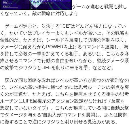
ゲームが進むと戦闘も難し
くなっていく。敵の戦略に対応しよう
ゲームが進むと、対決する“ICE”はどんどん強力になってい
く。たいていはプレイヤーよりもレベルが高い上、その戦略も
個性的だ。たとえば、シールドを展開して防御の体制を取り、
ダメージに耐えながらPOWERを上げるコマンドを連発し、満
を持して必殺の一撃を加えてくる相手。あるいは、こちらを麻
痺させるコマンドで行動の自由を奪いながら、継続ダメージ系
の攻撃でジワジワとLIFEを削りに来る相手、などなど。
双方が同じ戦略を取ればレベルが高い方が勝つのが道理なの
で、レベルの高い相手に勝つためには思考ルーチンの弱点を突
くのが王道だ。たとえば、こちらを麻痺させてくる相手の思考
ルーチンにLIFE回復系のアクション設定がなければ（反撃を
想定していないタイプ）、こちらが麻痺している間に自動反撃
でダメージを与える“自動人形”コマンドを展開し、あとは防御
に徹することで逆にジワジワと削り倒せる見込みがある。