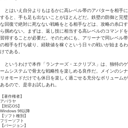
とはいえ自分よりもはるかに高レベル帯のアバターを相手に
すると、手も足も出ないことがほとんどだ。鉄壁の防御と完璧
な回復で絶対に死なない戦略をとる相手などは、攻略の糸口す
ら掴めない。まずは、返し技に相当する高レベルのコマンドを
習得することが必要だ。そのためにも、アリーナで同レベル帯
の相手を打ち破り、経験値を稼ぐという日々の戦いが始まるわ
けである。
というわけで本作「ランナーズ・エクリプス」は、独特のゲ
ームシステムで骨太な戦略性を楽しめる良作だ。メインのシナ
リオモードだけでも休日を楽しく過ごせる充分なボリュームが
あるので、是非お試しあれ。
【著作権者】
アバラヤ
【対応OS】
Windows 98以降
【ソフト種別】
フリーソフト
【バージョン】