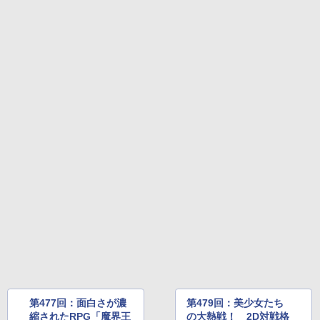
第477回：面白さが濃
第479回：美少女たち
縮されたRPG「魔界王
の大熱戦！ 2D対戦格