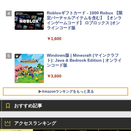
スプレイ、24GBユニファイドメモリ、1
TB SSDストレージ、12MPセンターフレ
ームカメラ、日本語キーボード、Touch I
Robloxギフトカード - 1000 Robux 【限
D - ミッドナイト
定バーチャルアイテムを含む】 【オンラ
インゲームコード】 ロブロックス |オン
￥298,901
ラインコード版
￥1,600
【Amazon.co.jp限定】 HP ノートパソコ
ン 15-fd 15.6インチ 16GBメモリ 512GB
SSD インテル Core 5
Windows版 | Minecraft (マインクラフ
ト): Java & Bedrock Edition | オンライ
￥129,800
ンコード版
￥3,600
FMV ノートパソコン WE1-K3 (MS 365 P
ersonal/Copilotキー搭載/Win 11/15.6型/
Core i5/16GB/SSD 512GB/ホワイト) FM
Amazonランキングをもっと見る
VWK3E15W_AZ
おすすめ記事
￥139,880
生成AIパスポート公式テキスト 第４版
Amazon Kindle Paperwhite (16GB) 7イ
ンチディスプレイ、色調調節ライト、12
アクセスランキング
週間持続バッテリー、広告なし、ブラッ
￥1,766
ク