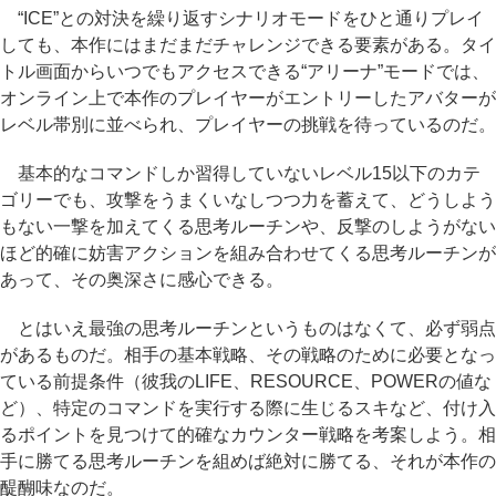
“ICE”との対決を繰り返すシナリオモードをひと通りプレイ
しても、本作にはまだまだチャレンジできる要素がある。タイ
トル画面からいつでもアクセスできる“アリーナ”モードでは、
オンライン上で本作のプレイヤーがエントリーしたアバターが
レベル帯別に並べられ、プレイヤーの挑戦を待っているのだ。
基本的なコマンドしか習得していないレベル15以下のカテ
ゴリーでも、攻撃をうまくいなしつつ力を蓄えて、どうしよう
もない一撃を加えてくる思考ルーチンや、反撃のしようがない
ほど的確に妨害アクションを組み合わせてくる思考ルーチンが
あって、その奥深さに感心できる。
とはいえ最強の思考ルーチンというものはなくて、必ず弱点
があるものだ。相手の基本戦略、その戦略のために必要となっ
ている前提条件（彼我のLIFE、RESOURCE、POWERの値な
ど）、特定のコマンドを実行する際に生じるスキなど、付け入
るポイントを見つけて的確なカウンター戦略を考案しよう。相
手に勝てる思考ルーチンを組めば絶対に勝てる、それが本作の
醍醐味なのだ。