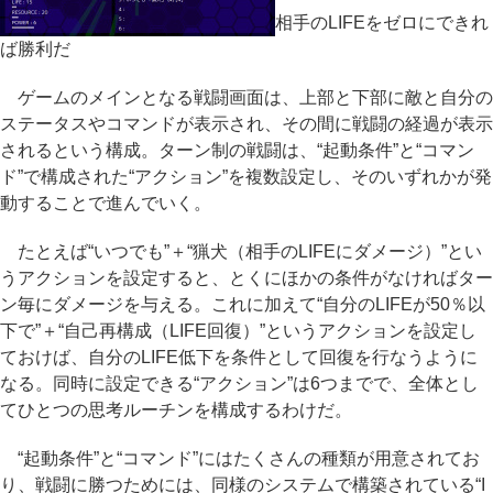
相手のLIFEをゼロにできれ
ば勝利だ
ゲームのメインとなる戦闘画面は、上部と下部に敵と自分の
ステータスやコマンドが表示され、その間に戦闘の経過が表示
されるという構成。ターン制の戦闘は、“起動条件”と“コマン
ド”で構成された“アクション”を複数設定し、そのいずれかが発
動することで進んでいく。
たとえば“いつでも”＋“猟犬（相手のLIFEにダメージ）”とい
うアクションを設定すると、とくにほかの条件がなければター
ン毎にダメージを与える。これに加えて“自分のLIFEが50％以
下で”＋“自己再構成（LIFE回復）”というアクションを設定し
ておけば、自分のLIFE低下を条件として回復を行なうように
なる。同時に設定できる“アクション”は6つまでで、全体とし
てひとつの思考ルーチンを構成するわけだ。
“起動条件”と“コマンド”にはたくさんの種類が用意されてお
り、戦闘に勝つためには、同様のシステムで構築されている“I