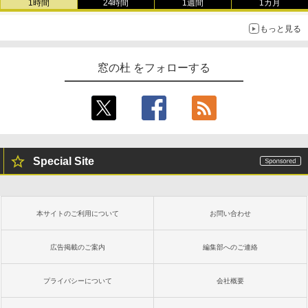
1時間
24時間
1週間
1カ月
￥22,980
もっと見る
AIイラスト表現辞典: 思い通りの絵を引き
出す プロンプトの言葉 AI画像生成シリー
Amazon Kindle - 目に優しい、かさばら
窓の杜 をフォローする
ズ (はぴーイラストLabo)
ない、大きな画面で読みやすい、6週間持
続バッテリー、6インチディスプレイ電子
書籍リーダー、ブラック、16GB、広告な
￥480
し
￥16,980
ClaudeCode いちばんやさしい 教科書:
非エンジニア 初心者 素人 でも安心 使い
Special Site
方 マニュアル AI副業にもコンテンツ作成
にもKindle出版にも！ 非エンジニアのた
Kindle Paperwhite シグニチャーエディ
めのAIコーディング入門シリーズ
ション (32GB) 7インチディスプレイ、明
るさ自動調整、色調調節ライト、12週間
持続バッテリー、広告なし、メタリック
￥99
本サイトのご利用について
お問い合わせ
ブラック
￥27,980
広告掲載のご案内
編集部へのご連絡
1冊ですべて身につくHTML & CSSとWe
bデザイン入門講座［第2版］
プライバシーについて
会社概要
Amazon Kindle Colorsoft | 16GBストレ
￥2,326
ージ、防水、7インチカラーディスプレ