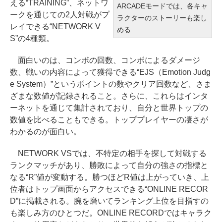
える“TRAINING”、ネットワ
ARCADEモードでは、各キャ
ークを通じての2人対戦がプ
ラクターのストーリーも楽し
レイできる“NETWORK V
める
S”の4種類。
面白いのは、コンボの回数、コンボによるダメージ
数、戦いの内容によって獲得できる“EJS（Emotion Judg
e System）”というポイントの数やクリア回数など、さま
ざまな数値が記録されること。さらに、これらはインタ
ーネットを通じて集計されており、自分と世界トップの
数値を比べることもできる。トッププレイヤーの凄さが
わかるのが面白い。
NETWORK VSでは、不特定の相手を探して対戦する
ランクマッチがあり、勝敗によって自分の強さの指標と
なる“R”値が変動する。勝つほどR値は上がっていき、上
位者はトップ画面からアクセスできる“ONLINE RECOR
D”に掲載される。腕を磨いてランキング上位を目指すの
も楽しみ方のひとつだ。ONLINE RECORDではキャラク