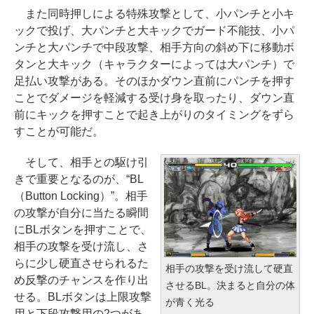
また同時押しによる特殊攻撃として、小パンチと小キ
ックで投げ、大パンチと大キックでガード不能技、小パ
ンチと大パンチで中段攻撃、相手方向の斜め下に移動ボ
タンと大キック（キャラクターによっては大パンチ）で
足払い攻撃がある。そのほかダウン直前にパンチを押す
ことでダメージを軽減する受け身を取ったり、ダウン直
前にキックを押すことで起き上がりのタイミングをずら
すことが可能だ。
そして、相手との駆け引
きで重要となるのが、“BL
（Button Locking）”。相手
の攻撃が自分に当たる瞬間
にBLボタンを押すことで、
相手の攻撃を受け流し、さ
らに少し硬直させられるた
相手の攻撃を受け流して硬直
め反撃のチャンスを作り出
させるBL。決まると自分の体
せる。BLボタンは上限攻撃
が青く光る
用と下段攻撃用の2つがあ