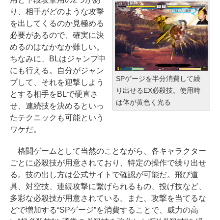
り、相手がどのような攻撃
を出してくるのか見極める
必要があるので、確実に決
めるのはなかなか難しい。
ちなみに、BLはジャンプ中
にも行える。自分がジャン
SPゲージを半分消費して繰
プして、それを迎撃しよう
り出せるEX必殺技。使用時
とする相手をBLで硬直さ
は体が黄色く光る
せ、連続技を決めるといっ
たテクニックも可能という
ワケだ。
格闘ゲームとして当然のことながら、各キャラクター
ごとに必殺技が用意されており、特定の操作で繰り出せ
る。技の出し方は公式サイトで確認が可能だ。飛び道
具、対空技、連続攻撃に繋げられるもの、投げ技など、
多彩な必殺技が用意されている。また、攻撃を当てるな
どで増加する“SPゲージ”を消費することで、威力の高