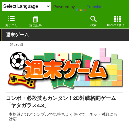
Powered by
Translate
窓の杜
エンタメ
ゲーム
Windows
カテゴリ
過去記事
検索
Impressサイト
週末ゲーム
第520回
コンボ・必殺技もカンタン！2D対戦格闘ゲーム
「ヤタガラス4.3」
本格派だけどシンプルで気持ちよく遊べて、ネット対戦にも
対応