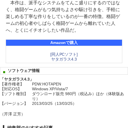
本作は、派手なシステムをてんこ盛りにするのではな
く、格闘ゲームがもつ気持ちよさや駆け引きを、手軽に
楽しめる丁寧な作りをしているのが一番の特徴。格闘ゲ
ームの初心者やしばらく格闘ゲームから離れていた人
へ、とくにイチオシしたい作品だ。
Amazonで購入
[同人PCソフト]
ヤタガラス4.3
ソフトウェア情報
「ヤタガラス4.3」
【著作権者】
PDW:HOTAPEN
【対応OS】
Windows XP/Vista/7
【ソフト種別】
ダウンロード販売 980円（税込み）ほか（体験版あ
り）
【バージョン】
2013/03/25（13/03/25）
（芹澤 正芳）
編集部のおすすめ記事