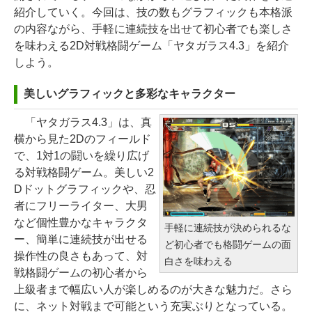
紹介していく。今回は、技の数もグラフィックも本格派
の内容ながら、手軽に連続技を出せて初心者でも楽しさ
を味わえる2D対戦格闘ゲーム「ヤタガラス4.3」を紹介
しよう。
美しいグラフィックと多彩なキャラクター
「ヤタガラス4.3」は、真
横から見た2Dのフィールド
で、1対1の闘いを繰り広げ
る対戦格闘ゲーム。美しい2
Dドットグラフィックや、忍
者にフリーライター、大男
など個性豊かなキャラクタ
手軽に連続技が決められるな
ー、簡単に連続技が出せる
ど初心者でも格闘ゲームの面
操作性の良さもあって、対
白さを味わえる
戦格闘ゲームの初心者から
上級者まで幅広い人が楽しめるのが大きな魅力だ。さら
に、ネット対戦まで可能という充実ぶりとなっている。