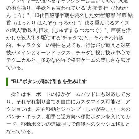
プレイヤーが選べるキャラクターは全部で8人。火遁
の術を操り、半妖とも言われている“火抜慣 行（ひぬか
ん こう）”、13代目服部半蔵を襲名した女性“服部 半蔵 鮎
香（はっとり はんぞう うるか）”、侠を重んじるアイヌ
の武人“数珠丸 恒次（じゅずまる つねつぐ）”、巨躯を活
かした殺人術を駆使する“チャダ”など、それぞれ特徴
的。キャラクターの特性を見ても、行は飛び道具と対空
技がメインとオーソドックス、チャダは投げ技が中心で
テクニカルと、多彩な内容で格闘ゲームの楽しさを広げ
ている。
“BL”ボタンが駆け引きを生み出す
操作はキーボードのほかゲームパッドにも対応してお
り、それぞれ割り当てを自由にカスタマイズ可能だ。ア
クションは、左右移動とジャンプ・しゃがみ、小・大の
パンチ・キック、相手と逆方向へ移動ボタンを入れてガ
ード、移動ボタンの連続押しで前後へのダッシュ移動と
なっている。