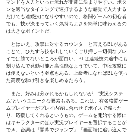
マンドを入力といった流れが非常に決まりやすい。ボタ
ンを適当なタイミングで連打するような感覚で入力する
だけでも連続技になりやすいので、格闘ゲームの初心者
でも、技が決まっていく気持ちよさを簡単に味わえるの
は大きなポイントだ。
とはいえ、攻撃に対するカウンターと言えるBLがある
ことで、ひたすら技を出していくごり押し一辺倒なプレ
イでは勝てないところが面白い。BLは連続技の途中にも
割り込んで発動可能と高性能なようでいて、中段攻撃に
は使えないという弱点もある。上級者になればBLを使っ
た高度な駆け引きを楽しめるだろう。
また、好みは分かれるかもしれないが、“実況システ
ム”というユニークな要素もある。これは、有名格闘ゲー
ムプレイヤーがプレイ内容に合わせてボイスで煽った
り、応援してくれるというもの。ゲームを開始する際に
はキャラクターのほか実況プレイヤーを選択することが
でき、台詞は『開幕でジャンプ』『画面端に追い込んで