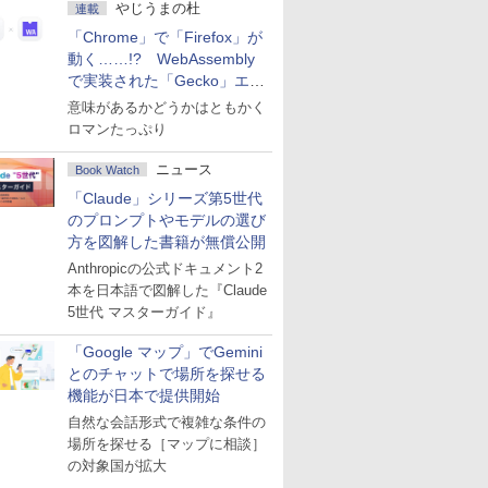
やじうまの杜
連載
「Chrome」で「Firefox」が
動く……!? WebAssembly
で実装された「Gecko」エン
ジン
意味があるかどうかはともかく
ロマンたっぷり
ニュース
Book Watch
「Claude」シリーズ第5世代
のプロンプトやモデルの選び
方を図解した書籍が無償公開
Anthropicの公式ドキュメント2
本を日本語で図解した『Claude
5世代 マスターガイド』
「Google マップ」でGemini
とのチャットで場所を探せる
機能が日本で提供開始
自然な会話形式で複雑な条件の
場所を探せる［マップに相談］
の対象国が拡大