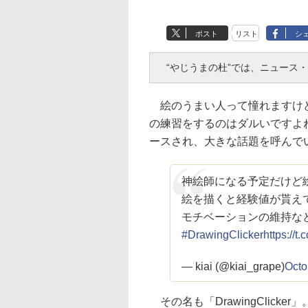
ポスト
リスト
シ
“やじうまの杜”では、ニュース
絵のうまい人って憧れますけど
の練習をするのはダルいですよね
ースされ、大きな話題を呼んで
神絵師になる予定だけど
絵を描くと経験値が貰え
モチベーションの維持な
#DrawingClicker
https://
— kiai (@kiai_grape)
Octo
その名も「DrawingClic