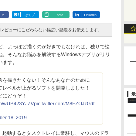
ェア
はてブ
note
LinkedIn
・レビューにこだわらない幅広い話題をお伝えします。
、よっぽど描くのが好きでもなければ、独りで絵
。そんなお悩みを解決するWindowsアプリがリリ
います。
絵を描きたくない！そんなあなたのために
てレベルが上がるソフトを開発しました！
最
どにどうぞ！
t.co/wUB423YJZV
pic.twitter.com/M8FZOJzGdf
ber 18, 2019
ker」。起動するとタスクトレイに常駐し、マウスのドラ