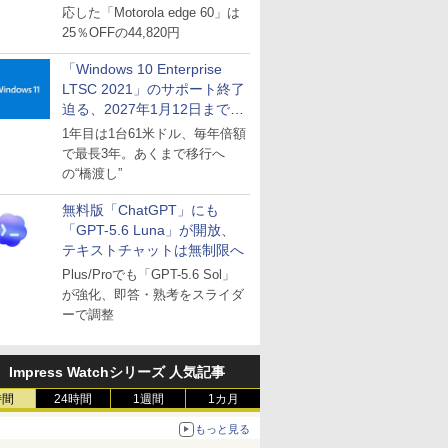
応した「Motorola edge 60」は
25％OFFの44,820円
「Windows 10 Enterprise
LTSC 2021」のサポート終了
迫る、2027年1月12日まで
～ESUは9月1日から販売
1年目は1台61米ドル、毎年倍額
で最長3年。あくまで移行へ
の“橋渡し”
無料版「ChatGPT」にも
「GPT-5.6 Luna」が開放、
テキストチャットは無制限へ
Plus/Proでも「GPT-5.6 Sol」
が強化、即答・熟考をスライダ
ーで調整
Impress Watchシリーズ 人気記事
時間
24時間
1週間
1カ月
もっと見る