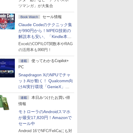
ツマンガ」が大集合
セール情報
Book Watch
Claude Codeのテクニック集
が990円から！MPEG技術の
解説本も安い、「Kindle本サ
マーセール」第2弾開始！
ExcelのCOPILOT関数本やRAG
の活用本も990円！
使ってわかるCopilot+
連載
PC
Snapdragon XのNPUでチャ
ットAIが動く！ Qualcomm向
けAI実行環境「GenieX」を
試してみた
本日みつけたお買い得
連載
情報
モトローラのAndroidスマホ
が最安17,820円！Amazonで
セール中
Android 16でNFC/FeliCaにも対