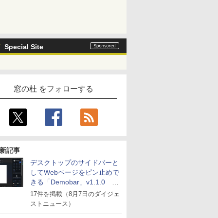
Special Site
窓の杜 をフォローする
新記事
デスクトップのサイドバーと
してWebページをピン止めで
きる「Demobar」v1.1.0 ほ
か
17件を掲載（8月7日のダイジェ
ストニュース）