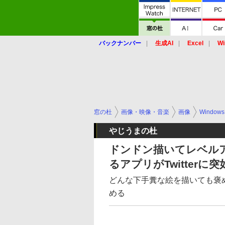
バックナンバー
生成AI
Excel
Wi
窓の杜
画像・映像・音楽
画像
Windows
やじうまの杜
ドンドン描いてレベル
るアプリがTwitterに
どんな下手糞な絵を描いても褒
める