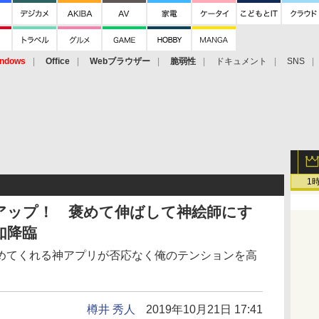
ndows
Office
Webブラウザー
脆弱性
ドキュメント
SNS
1
アップ！ 褒めて伸ばして神絵師にす
突如降臨
めてくれる神アプリが否応なく俺のテンションを高
樽井 秀人
2019年10月21日 17:41