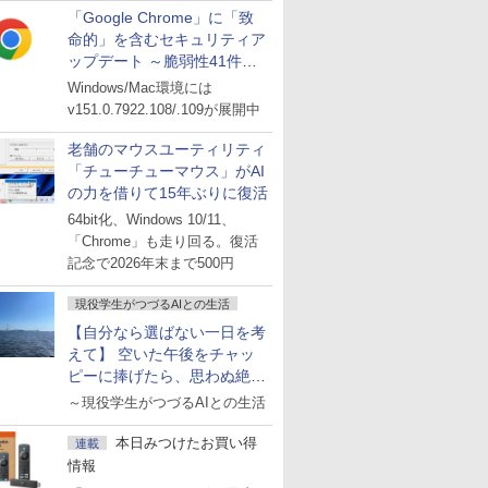
「Google Chrome」に「致
命的」を含むセキュリティア
ップデート ～脆弱性41件に
対処
Windows/Mac環境には
v151.0.7922.108/.109が展開中
老舗のマウスユーティリティ
「チューチューマウス」がAI
の力を借りて15年ぶりに復活
64bit化、Windows 10/11、
「Chrome」も走り回る。復活
記念で2026年末まで500円
現役学生がつづるAIとの生活
【自分なら選ばない一日を考
えて】 空いた午後をチャッ
ピーに捧げたら、思わぬ絶景
に出会った話
～現役学生がつづるAIとの生活
本日みつけたお買い得
連載
情報