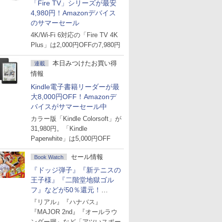
「Fire TV」シリーズが最安
4,980円！Amazonデバイス
のサマーセール
4K/Wi-Fi 6対応の「Fire TV 4K
Plus」は2,000円OFFの7,980円
本日みつけたお買い得
連載
情報
Kindle電子書籍リーダーが最
大8,000円OFF！Amazonデ
バイスがサマーセール中
カラー版「Kindle Colorsoft」が
31,980円。「Kindle
Paperwhite」は5,000円OFF
セール情報
Book Watch
『ドッジ弾子』『新テニスの
王子様』『二階堂地獄ゴル
フ』などが50％還元！
Amazonマンガ週末セール
『リアル』『ハナバス』
『MAJOR 2nd』『オールラウ
ンダー廻』など「アツいスポー