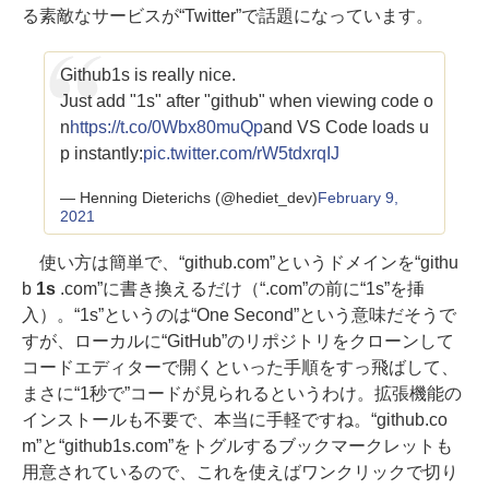
る素敵なサービスが“Twitter”で話題になっています。
Github1s is really nice.
Just add "1s" after "github" when viewing code o
n
https://t.co/0Wbx80muQp
and VS Code loads u
p instantly:
pic.twitter.com/rW5tdxrqIJ
— Henning Dieterichs (@hediet_dev)
February 9,
2021
使い方は簡単で、“github.com”というドメインを“githu
b
1s
.com”に書き換えるだけ（“.com”の前に“1s”を挿
入）。“1s”というのは“One Second”という意味だそうで
すが、ローカルに“GitHub”のリポジトリをクローンして
コードエディターで開くといった手順をすっ飛ばして、
まさに“1秒で”コードが見られるというわけ。拡張機能の
インストールも不要で、本当に手軽ですね。“github.co
m”と“github1s.com”をトグルするブックマークレットも
用意されているので、これを使えばワンクリックで切り