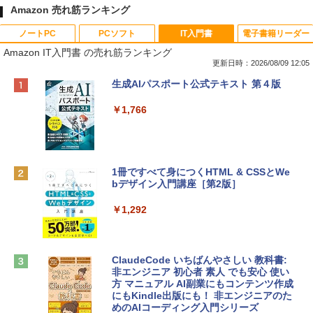
Amazon 売れ筋ランキング
ノートPC
PCソフト
IT入門書
電子書籍リーダー
Amazon IT入門書 の売れ筋ランキング
更新日時：2026/08/09 12:05
Apple 2026 MacBook Neo A18 Proチッ
Robloxギフトカード - 800 Robux 【限
生成AIパスポート公式テキスト 第４版
プ搭載13インチノートブック：AIとAppl
定バーチャルアイテムを含む】 【オンラ
e Intelligenceのために設計、Liquid Ret
インゲームコード】 ロブロックス | オン
￥1,766
inaディスプレイ、8GBユニファイドメモ
ラインコード版
リ、256GB SSDストレージ、1080p Fac
eTime HDカメラ - インディゴ
￥1,300
￥119,800
1冊ですべて身につくHTML & CSSとWe
bデザイン入門講座［第2版］
Robloxギフトカード - 1000 Robux 【限
定バーチャルアイテムを含む】 【オンラ
tomtoc 360°保護 15.6 16インチ パソコ
インゲームコード】 ロブロックス |オン
￥1,292
ンケース Dell NEC Lavie ASUS HP dyna
ラインコード版
book Lenovo対応
￥1,600
￥2,952
ClaudeCode いちばんやさしい 教科書:
非エンジニア 初心者 素人 でも安心 使い
方 マニュアル AI副業にもコンテンツ作成
Robloxギフトカード - 2,000 Robux 【限
にもKindle出版にも！ 非エンジニアのた
Apple 2026 MacBook Air M5チップ搭載
定バーチャルアイテムを含む】 【オンラ
めのAIコーディング入門シリーズ
13インチノートブック：AIとApple Intell
インゲームコード】 ロブロックス | オン