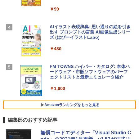
igence、13.6インチLiquid Retinaディ
ラインコード版
￥99
スプレイ、16GBユニファイドメモリ、1
TB SSDストレージ、12MPセンターフレ
￥3,200
ームカメラ、日本語キーボード、Touch I
D - ミッドナイト
AIイラスト表現辞典: 思い通りの絵を引き
出す プロンプトの言葉 AI画像生成シリー
Microsoft Office Home & Business 202
￥278,800
ズ (はぴーイラストLabo)
4(最新 永続版)|オンラインコード版|Wind
ows11、10/mac対応|PC2台
￥480
【Amazon.co.jp限定】 HP ノートパソコ
￥39,582
ン 15-fd 15.6インチ 16GBメモリ 512GB
SSD インテル Core 5
FM TOWNS ハイパー・カタログ: 本体ハ
ードウェア・市販ソフトウェアのパーフ
Windows版 | Minecraft (マインクラフ
￥129,800
ェクトリストと最新エミュレータ紹介
ト): Java & Bedrock Edition | オンライ
ンコード版
￥1,600
FMV ノートパソコン WE1-K3 (MS 365 P
￥3,600
ersonal/Copilotキー搭載/Win 11/15.6型/
Core i5/16GB/SSD 512GB/ホワイト) FM
Amazonランキングをもっと見る
VWK3E15W_AZ
編集部のおすすめ記事
￥139,880
Amazon Kindle - 目に優しい、かさばら
無償コードエディター「Visual Studio C
ない、大きな画面で読みやすい、6週間持