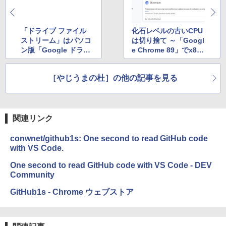
ージ、防水、7インチカラーディスプレ
イ、色調調節ライト、最大8週間持続バッ
テリー、広告無し、ブラック (2025年発
「ドライブ ファイル
化石レベルの古いCPU
売)
ストリーム」はパソコ
は切り捨て ～「Googl
￥31,980
ン版「Google ドライ
e Chrome 89」でx86
ブ」に ～今年後半に一
版はSSE3命令が必須
般リリース
に
［やじうまの杜］の他の記事を見る
New Amazon Kindle Scribe Colorsoft |
11インチカラーディスプレイ、64GBスト
レージ、ノート機能搭載、明るさ自動調
整、色調調節ライト、プレミアムペン付
き、グラファイト
関連リンク
￥115,980
conwnet/github1s: One second to read GitHub code
with VS Code.
One second to read GitHub code with VS Code - DEV
Community
GitHub1s - Chrome ウェブストア