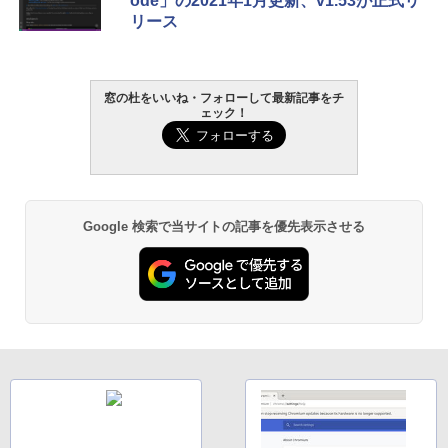
ode」の2021年1月更新、v1.53が正式リ
続バッテリー、6インチディスプレイ電子
リース
書籍リーダー、マッチャ、16GB、広告な
し
￥16,980
窓の杜をいいね・フォローして最新記事をチ
ェック！
Kindle Paperwhite シグニチャーエディ
ション (32GB) 7インチディスプレイ、明
るさ自動調整、色調調節ライト、12週間
持続バッテリー、広告なし、メタリック
ブラック
Google 検索で当サイトの記事を優先表示させる
￥27,980
Amazon Kindle Paperwhite (16GB) 7イ
ンチディスプレイ、色調調節ライト、12
週間持続バッテリー、広告なし、ブラッ
ク
￥22,980
Amazon Kindle Colorsoft | 16GBストレ