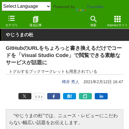
Powered by
Translate
窓の杜
プログラミング
プログラミング
Webサービス
カテゴリ
過去記事
検索
Impressサイト
やじうまの杜
GitHubのURLをちょろっと書き換えるだけでコー
ドを「Visual Studio Code」で閲覧できる素敵な
サービスが話題に
トグルするブックマークレットも用意されている
樽井 秀人
2021年2月12日 16:47
リスト
“やじうまの杜”では、ニュース・レビューにこだわ
らない幅広い話題をお伝えします。