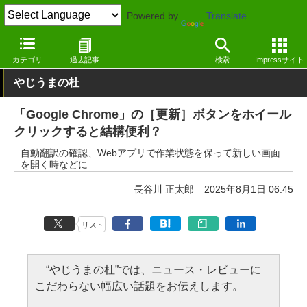
Powered by
Translate
窓の杜
インターネット
Webブラウザー
Windows
カテゴリ
過去記事
検索
Impressサイト
やじうまの杜
「Google Chrome」の［更新］ボタンをホイール
クリックすると結構便利？
自動翻訳の確認、Webアプリで作業状態を保って新しい画面
を開く時などに
長谷川 正太郎
2025年8月1日 06:45
リスト
“やじうまの杜”では、ニュース・レビューに
こだわらない幅広い話題をお伝えします。