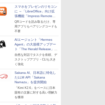
スマホをプレゼンのリモコン
に ～「LibreOffice」向け拡
張機能「Impress Remote」
が公開
QRコードを読み取るだけ、専
用アプリもペアリングコードも
不要
AIエージェント「Hermes
Agent」の大規模アップデー
ト「The Herald Release」が
公開
自然な対話でタスクを依頼、デ
スクトップアプリ・CLIも大き
く強化
Sakana AI、日本語に特化し
たLLM API「Sakana
Namazu」を提供開始
「Kimi K2.6」をベースに日本
固有の文脈に対する高い理解力
を獲得