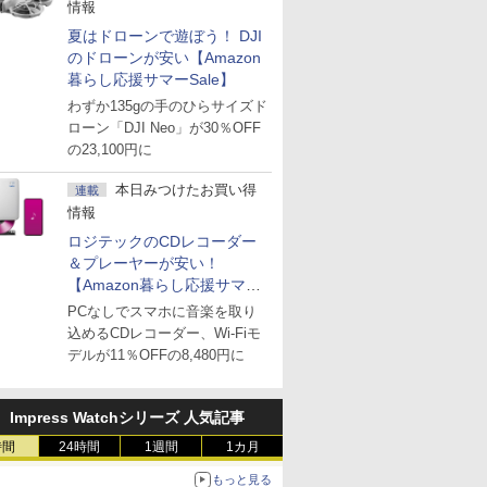
情報
夏はドローンで遊ぼう！ DJI
のドローンが安い【Amazon
暮らし応援サマーSale】
わずか135gの手のひらサイズド
ローン「DJI Neo」が30％OFF
の23,100円に
本日みつけたお買い得
連載
情報
ロジテックのCDレコーダー
＆プレーヤーが安い！
【Amazon暮らし応援サマー
Sale】
PCなしでスマホに音楽を取り
込めるCDレコーダー、Wi-Fiモ
デルが11％OFFの8,480円に
Impress Watchシリーズ 人気記事
時間
24時間
1週間
1カ月
もっと見る