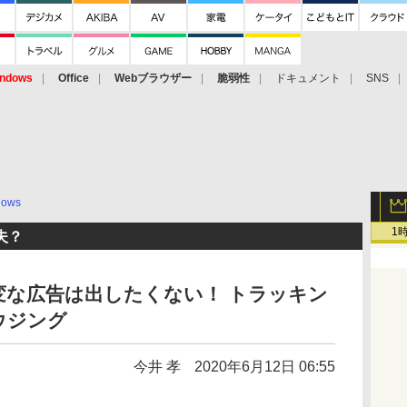
ndows
Office
Webブラウザー
脆弱性
ドキュメント
SNS
dows
1
夫？
変な広告は出したくない！ トラッキン
ウジング
今井 孝
2020年6月12日 06:55