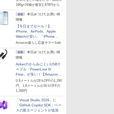
180g×24個が最安2,978円から
本日みつけたお買い得
連載
情報
【今日までセール！】
iPhone、AirPods、Apple
Watchが安い、「iPhone
Air」256GB版が139,800円な
Amazon暮らし応援サマーSale
ど
本日みつけたお買い得
連載
情報
AnkerのからみにくいUSBケ
ーブル「PowerLine III
Flow」が安い！【Amazon暮
らし応援サマーSale】
0.9メートルが28％OFFの1,290
円。1,8メートルが26％OFFの
1,390円
「Visual Studio 2026」に
「GitHub Copilot SDK」ベー
スの新エージェントが追加