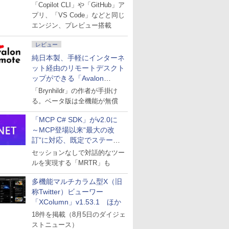
「Copilot CLI」や「GitHub」ア
プリ、「VS Code」などと同じ
エンジン、プレビュー搭載
レビュー
純日本製、手軽にインターネ
ット経由のリモートデスクト
ップができる「Avalon
remote」
「Brynhildr」の作者が手掛け
る。ベータ版は全機能が無償
「MCP C# SDK」がv2.0に
～MCP登場以来“最大の改
訂”に対応、既定でステート
レスへ
セッションなしで対話的なツー
ルを実現する「MRTR」も
多機能マルチカラム型X（旧
称Twitter）ビューワー
「XColumn」v1.53.1 ほか
18件を掲載（8月5日のダイジェ
ストニュース）