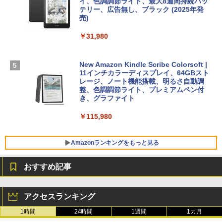
【Amazon.co.jp限定】 HP ノートパソコ
イ、色調調節ライト、最大8週間持続バッ
￥39,582
ン 15-fd 15.6インチ 16GBメモリ 512GB
テリー、広告無し、ブラック (2025年発
SSD インテル Core 5
売)
FM TOWNS ハイパー・カタログ: 本体ハ
ードウェア・市販ソフトウェアのパーフ
Windows版 | Minecraft (マインクラフ
￥129,800
￥31,980
ェクトリストと最新エミュレータ紹介
ト): Java & Bedrock Edition | オンライ
ンコード版
￥1,600
FMV ノートパソコン WE1-K3 (MS 365 P
New Amazon Kindle Scribe Colorsoft |
￥3,600
ersonal/Copilotキー搭載/Win 11/15.6型/
11インチカラーディスプレイ、64GBスト
Core i5/16GB/SSD 512GB/ホワイト) FM
レージ、ノート機能搭載、明るさ自動調
VWK3E15W_AZ
整、色調調節ライト、プレミアムペン付
き、グラファイト
￥139,880
￥115,980
Amazonランキングをもっと見る
おすすめ記事
アクセスランキング
1時間
24時間
1週間
1カ月