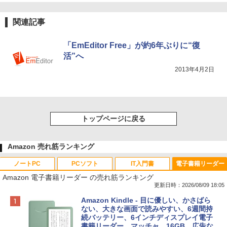
関連記事
「EmEditor Free」が約6年ぶりに“復
活”へ
2013年4月2日
トップページに戻る
Amazon 売れ筋ランキング
ノートPC
PCソフト
IT入門書
電子書籍リーダー
Amazon 電子書籍リーダー の売れ筋ランキング
更新日時：2026/08/09 18:05
Apple 2026 MacBook Neo A18 Proチッ
Robloxギフトカード - 800 Robux 【限
生成AIパスポート公式テキスト 第４版
Amazon Kindle - 目に優しい、かさばら
プ搭載13インチノートブック：AIとAppl
定バーチャルアイテムを含む】 【オンラ
ない、大きな画面で読みやすい、6週間持
e Intelligenceのために設計、Liquid Ret
インゲームコード】 ロブロックス | オン
続バッテリー、6インチディスプレイ電子
￥1,766
inaディスプレイ、8GBユニファイドメモ
ラインコード版
書籍リーダー、マッチャ、16GB、広告な