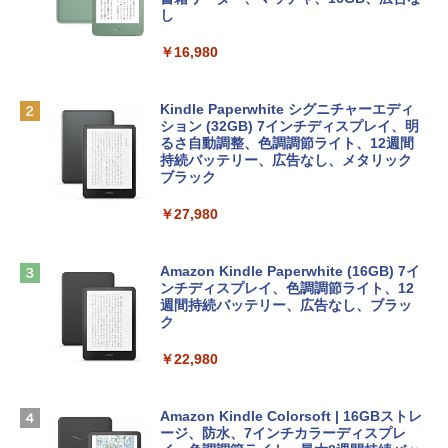
リ、256GB SSDストレージ、1080p Fac
し
eTime HDカメラ - インディゴ
￥1,300
￥16,980
￥113,748
1冊ですべて身につくHTML & CSSとWe
bデザイン入門講座［第2版］
Robloxギフトカード - 1000 Robux 【限
定バーチャルアイテムを含む】 【オンラ
Kindle Paperwhite シグニチャーエディ
tomtoc 360°保護 15.6 16インチ パソコ
インゲームコード】 ロブロックス |オン
ション (32GB) 7インチディスプレイ、明
￥1,292
ンケース Dell NEC Lavie ASUS HP dyna
ラインコード版
るさ自動調整、色調調節ライト、12週間
book Lenovo対応
持続バッテリー、広告なし、メタリック
ブラック
￥1,600
￥2,952
ClaudeCode いちばんやさしい 教科書:
￥27,980
非エンジニア 初心者 素人 でも安心 使い
方 マニュアル AI副業にもコンテンツ作成
Robloxギフトカード - 2,000 Robux 【限
にもKindle出版にも！ 非エンジニアのた
Apple 2026 MacBook Air M5チップ搭載
定バーチャルアイテムを含む】 【オンラ
めのAIコーディング入門シリーズ
13インチノートブック：AIとApple Intell
インゲームコード】 ロブロックス | オン
Amazon Kindle Paperwhite (16GB) 7イ
igence、13.6インチLiquid Retinaディ
ラインコード版
ンチディスプレイ、色調調節ライト、12
￥99
スプレイ、16GBユニファイドメモリ、1
週間持続バッテリー、広告なし、ブラッ
TB SSDストレージ、12MPセンターフレ
ク
￥3,200
ームカメラ、日本語キーボード、Touch I
D - ミッドナイト
￥22,980
AIイラスト表現辞典: 思い通りの絵を引き
出す プロンプトの言葉 AI画像生成シリー
Microsoft Office Home & Business 202
￥278,800
ズ (はぴーイラストLabo)
4(最新 永続版)|オンラインコード版|Wind
ows11、10/mac対応|PC2台
Amazon Kindle Colorsoft | 16GBストレ
￥480
ージ、防水、7インチカラーディスプレ