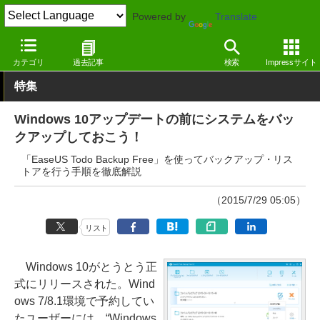
Powered by
Translate
窓の杜
システム・ファイル
ファイル
Windows
カテゴリ
過去記事
検索
Impressサイト
特集
Windows 10アップデートの前にシステムをバッ
クアップしておこう！
「EaseUS Todo Backup Free」を使ってバックアップ・リス
トアを行う手順を徹底解説
（2015/7/29 05:05）
リスト
Windows 10がとうとう正
式にリリースされた。Wind
ows 7/8.1環境で予約してい
たユーザーには、“Windows