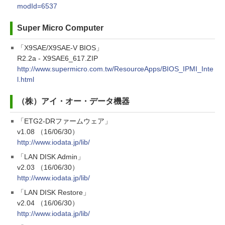
modId=6537
Super Micro Computer
「X9SAE/X9SAE-V BIOS」
R2.2a - X9SAE6_617.ZIP
http://www.supermicro.com.tw/ResourceApps/BIOS_IPMI_Inte
l.html
（株）アイ・オー・データ機器
「ETG2-DRファームウェア」
v1.08 （16/06/30）
http://www.iodata.jp/lib/
「LAN DISK Admin」
v2.03 （16/06/30）
http://www.iodata.jp/lib/
「LAN DISK Restore」
v2.04 （16/06/30）
http://www.iodata.jp/lib/