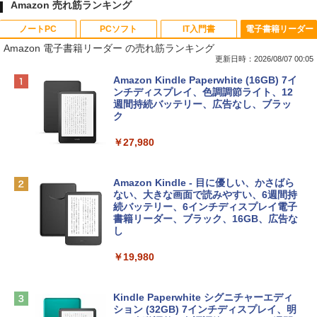
Amazon 売れ筋ランキング
ノートPC
PCソフト
IT入門書
電子書籍リーダー
Amazon 電子書籍リーダー の売れ筋ランキング
更新日時：2026/08/07 00:05
Apple 2026 MacBook Neo A18 Proチッ
Robloxギフトカード - 800 Robux 【限
生成AIパスポート公式テキスト 第４版
Amazon Kindle Paperwhite (16GB) 7イ
プ搭載13インチノートブック：AIとAppl
定バーチャルアイテムを含む】 【オンラ
ンチディスプレイ、色調調節ライト、12
e Intelligence、Liquid Retinaディスプ
インゲームコード】 ロブロックス | オン
週間持続バッテリー、広告なし、ブラッ
￥1,766
レイ、8GBメモリ、512GB SSD、1080p
ラインコード版
ク
FaceTime HDカメラ、Touch ID - インデ
ィゴ + 3年延長 AppleCare+ for 13インチ
￥1,300
￥27,980
MacBook Neo(A18 Pro)|ダウンロード版
AIイラスト表現辞典: 思い通りの絵を引き
￥162,598
出す プロンプトの言葉 AI画像生成シリー
Robloxギフトカード - 2,000 Robux 【限
Amazon Kindle - 目に優しい、かさばら
ズ (はぴーイラストLabo)
定バーチャルアイテムを含む】 【オンラ
ない、大きな画面で読みやすい、6週間持
インゲームコード】 ロブロックス | オン
続バッテリー、6インチディスプレイ電子
tomtoc 360°保護 15.6 16インチ パソコ
ラインコード版
書籍リーダー、ブラック、16GB、広告な
￥480
ンケース Dell NEC Lavie ASUS HP dyna
し
book Lenovo対応
￥3,200
￥19,980
ClaudeCode いちばんやさしい 教科書:
￥2,952
非エンジニア 初心者 素人 でも安心 使い
方 マニュアル AI副業にもコンテンツ作成
Microsoft Office Home & Business 202
にもKindle出版にも！ 非エンジニアのた
4(最新 永続版)|オンラインコード版|Wind
Kindle Paperwhite シグニチャーエディ
めのAIコーディング入門シリーズ
Apple 2026 MacBook Air M5チップ搭載
ows11、10/mac対応|PC2台
ション (32GB) 7インチディスプレイ、明