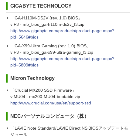
GIGABYTE TECHNOLOGY
「GA-H110M-DS2V (rev. 1.0) BIOS」
v F3 - mb_bios_ga-h110m-ds2v_f3.zip
http://www.gigabyte.com/products/product-page.aspx?
pid=5646#bios
「GA-X99-Ultra Gaming (rev. 1.0) BIOS」
v F3 - mb_bios_ga-x99-ultra-gaming_f3.zip
http://www.gigabyte.com/products/product-page.aspx?
pid=5809#bios
Micron Technology
「Crucial MX200 SSD Firmware」
v MU04 - mx200-MU04-bootable.zip
http://www.crucial.com/usa/en/support-ssd
NECパーソナルコンピュータ（株）
「LAVIE Note Standard/LAVIE Direct NS BIOSアップデートモ
ジュール」