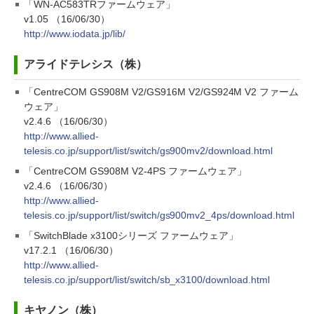
「WN-AC583TRファームウェア」
v1.05 （16/06/30）
http://www.iodata.jp/lib/
アライドテレシス（株）
「CentreCOM GS908M V2/GS916M V2/GS924M V2 ファーム
ウェア」
v2.4.6 （16/06/30）
http://www.allied-
telesis.co.jp/support/list/switch/gs900mv2/download.html
「CentreCOM GS908M V2-4PS ファームウェア」
v2.4.6 （16/06/30）
http://www.allied-
telesis.co.jp/support/list/switch/gs900mv2_4ps/download.html
「SwitchBlade x3100シリーズ ファームウェア」
v17.2.1 （16/06/30）
http://www.allied-
telesis.co.jp/support/list/switch/sb_x3100/download.html
キヤノン（株）