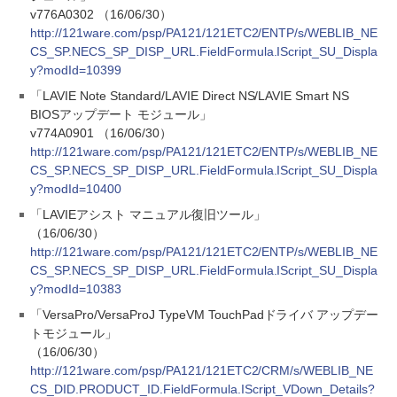
v776A0302 （16/06/30）
http://121ware.com/psp/PA121/121ETC2/ENTP/s/WEBLIB_NE
CS_SP.NECS_SP_DISP_URL.FieldFormula.IScript_SU_Displa
y?modId=10399
「LAVIE Note Standard/LAVIE Direct NS/LAVIE Smart NS
BIOSアップデート モジュール」
v774A0901 （16/06/30）
http://121ware.com/psp/PA121/121ETC2/ENTP/s/WEBLIB_NE
CS_SP.NECS_SP_DISP_URL.FieldFormula.IScript_SU_Displa
y?modId=10400
「LAVIEアシスト マニュアル復旧ツール」
（16/06/30）
http://121ware.com/psp/PA121/121ETC2/ENTP/s/WEBLIB_NE
CS_SP.NECS_SP_DISP_URL.FieldFormula.IScript_SU_Displa
y?modId=10383
「VersaPro/VersaProJ TypeVM TouchPadドライバ アップデー
トモジュール」
（16/06/30）
http://121ware.com/psp/PA121/121ETC2/CRM/s/WEBLIB_NE
CS_DID.PRODUCT_ID.FieldFormula.IScript_VDown_Details?