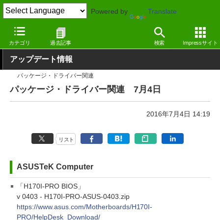
Powered by
Translate
窓の杜
その他の話題
トピック
アップデート
カテゴリ
過去記事
検索
Impressサイト
アップデート情報
パッケージ・ドライバー関連
パッケージ・ドライバー関連 7月4日
2016年7月4日 14:19
リスト
ASUSTeK Computer
「H170I-PRO BIOS」
v 0403 - H170I-PRO-ASUS-0403.zip
https://www.asus.com/Motherboards/H170I-
PRO/HelpDesk_Download/