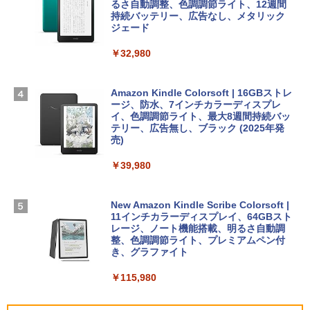
13インチノートブック：AIとApple Intell
るさ自動調整、色調調節ライト、12週間
igence、13.6インチLiquid Retinaディ
持続バッテリー、広告なし、メタリック
￥99
￥39,582
スプレイ、24GBユニファイドメモリ、1
ジェード
TB SSD、12MPセンターフレームカメ
ラ、Touch ID - ミッドナイト + 3年延長
￥32,980
FM TOWNS ハイパー・カタログ: 本体ハ
Robloxギフトカード - 1000 Robux 【限
AppleCare+ for 13インチMacBook Air
ードウェア・市販ソフトウェアのパーフ
定バーチャルアイテムを含む】 【オンラ
(M5)|ダウンロード版
ェクトリストと最新エミュレータ紹介
インゲームコード】 ロブロックス |オン
ラインコード版
Amazon Kindle Colorsoft | 16GBストレ
￥347,600
ージ、防水、7インチカラーディスプレ
￥1,600
イ、色調調節ライト、最大8週間持続バッ
￥1,600
テリー、広告無し、ブラック (2025年発
【Amazon.co.jp限定】 HP ノートパソコ
売)
1冊ですべて身につくHTML & CSSとWe
ン 15-fd 15.6インチ 16GBメモリ 512GB
bデザイン入門講座［第2版］
Microsoft Office Home 2024(最新 永続
SSD インテル Core 5
￥39,980
版)|オンラインコード版|Windows11、1
0/mac対応|PC2台
￥2,326
￥129,800
New Amazon Kindle Scribe Colorsoft |
￥37,224
11インチカラーディスプレイ、64GBスト
FMV ノートパソコン WE1-K3 (MS 365 P
レージ、ノート機能搭載、明るさ自動調
ersonal/Copilotキー搭載/Win 11/15.6型/
整、色調調節ライト、プレミアムペン付
Core i5/16GB/SSD 512GB/ホワイト) FM
き、グラファイト
VWK3E15W_AZ
￥115,980
￥120,000