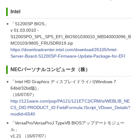
Intel
「S1200SP BIOS」
v 01.03.0010 -
S1200SPO_SPL_SPS_EFI_BIOS01030010_ME040003096_B
MC0103r9805_FRUSDR019.zip
https://downloadcenter.intel.com/download/26105/Intel-
Server-Board-S1200SP-Firmware-Update-Package-for-EFI
NECパーソナルコンピュータ（株）
「Intel HD Graphics ディスプレイドライバ(Windows 7
64bit/32bit版)」
（16/07/07）
http://121ware.com/psp/PA121/121ETC2/CRM/s/WEBLIB_NE
CS_DID.PRODUCT_ID.FieldFormula.IScript_VDown_Details?
modId=6540
「VersaPro/VersaProJ TypeVB BIOSアップデートモジュー
ル」
v1.21 （16/07/07）