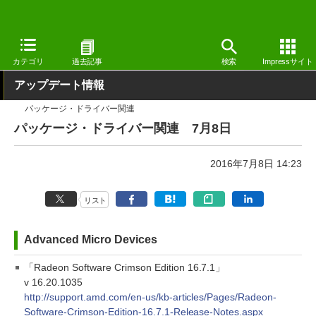
窓の杜
その他の話題
トピック
アップデート
カテゴリ
過去記事
検索
Impressサイト
アップデート情報
パッケージ・ドライバー関連
パッケージ・ドライバー関連 7月8日
2016年7月8日 14:23
リスト
Advanced Micro Devices
「Radeon Software Crimson Edition 16.7.1」
v 16.20.1035
http://support.amd.com/en-us/kb-articles/Pages/Radeon-
Software-Crimson-Edition-16.7.1-Release-Notes.aspx