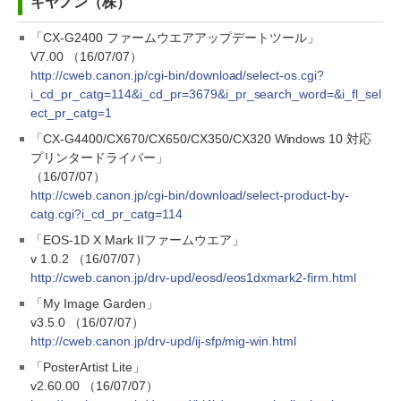
キヤノン（株）
「CX-G2400 ファームウエアアップデートツール」
V7.00 （16/07/07）
http://cweb.canon.jp/cgi-bin/download/select-os.cgi?
i_cd_pr_catg=114&i_cd_pr=3679&i_pr_search_word=&i_fl_sel
ect_pr_catg=1
「CX-G4400/CX670/CX650/CX350/CX320 Windows 10 対応
プリンタードライバー」
（16/07/07）
http://cweb.canon.jp/cgi-bin/download/select-product-by-
catg.cgi?i_cd_pr_catg=114
「EOS-1D X Mark IIファームウエア」
v 1.0.2 （16/07/07）
http://cweb.canon.jp/drv-upd/eosd/eos1dxmark2-firm.html
「My Image Garden」
v3.5.0 （16/07/07）
http://cweb.canon.jp/drv-upd/ij-sfp/mig-win.html
「PosterArtist Lite」
v2.60.00 （16/07/07）