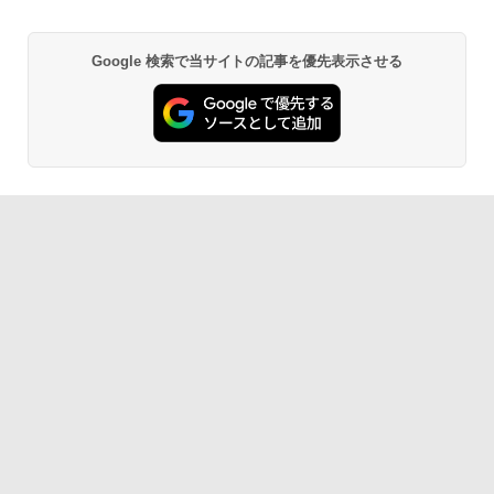
Google 検索で当サイトの記事を優先表示させる
Robloxギフトカード - 800 Robux 【限
生成AIパスポート公式テキスト 第４版
Amazon Kindle - 目に優しい、かさばら
定バーチャルアイテムを含む】 【オンラ
ない、大きな画面で読みやすい、6週間持
インゲームコード】 ロブロックス | オン
続バッテリー、6インチディスプレイ電子
￥1,766
ラインコード版
書籍リーダー、マッチャ、16GB、広告な
し
￥1,300
￥16,980
1冊ですべて身につくHTML & CSSとWe
bデザイン入門講座［第2版］
Robloxギフトカード - 1000 Robux 【限
定バーチャルアイテムを含む】 【オンラ
Kindle Paperwhite シグニチャーエディ
インゲームコード】 ロブロックス |オン
ション (32GB) 7インチディスプレイ、明
￥1,292
ラインコード版
るさ自動調整、色調調節ライト、12週間
持続バッテリー、広告なし、メタリック
ブラック
￥1,600
ClaudeCode いちばんやさしい 教科書:
￥27,980
非エンジニア 初心者 素人 でも安心 使い
方 マニュアル AI副業にもコンテンツ作成
Robloxギフトカード - 2,000 Robux 【限
にもKindle出版にも！ 非エンジニアのた
定バーチャルアイテムを含む】 【オンラ
めのAIコーディング入門シリーズ
インゲームコード】 ロブロックス | オン
Amazon Kindle Paperwhite (16GB) 7イ
ラインコード版
ンチディスプレイ、色調調節ライト、12
￥99
週間持続バッテリー、広告なし、ブラッ
ク
￥3,200