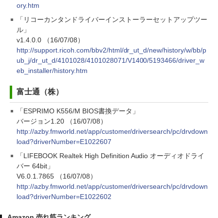
ory.htm
「リコーカンタンドライバーインストーラーセットアップツー
ル」
v1.4.0.0 （16/07/08）
http://support.ricoh.com/bbv2/html/dr_ut_d/new/history/w/bb/p
ub_j/dr_ut_d/4101028/4101028071/V1400/5193466/driver_w
eb_installer/history.htm
富士通（株）
「ESPRIMO K556/M BIOS書換データ」
バージョン1.20 （16/07/08）
http://azby.fmworld.net/app/customer/driversearch/pc/drvdown
load?driverNumber=E1022607
「LIFEBOOK Realtek High Definition Audio オーディオドライ
バー 64bit」
V6.0.1.7865 （16/07/08）
http://azby.fmworld.net/app/customer/driversearch/pc/drvdown
load?driverNumber=E1022602
Amazon 売れ筋ランキング