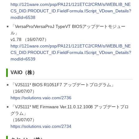
http://121ware.com/psp/PA121/121ETC2/CRM/s/WEBLIB_NE
CS_DID.PRODUCT_ID.FieldFormula.IScript_VDown_Details?
modId=6538
「VersaPro/VersaProJ TypeVT BIOSアップデートモジュー
ル」
v1.78 （16/07/07）
http://121ware.com/psp/PA121/121ETC2/CRM/s/WEBLIB_NE
CS_DID.PRODUCT_ID.FieldFormula.IScript_VDown_Details?
modId=6539
VAIO（株）
「VJS111* BIOS R1051F7 アップデートプログラム」
（16/07/07）
https://solutions.vaio.com/2736
「VJS111* ME Firmware Ver.11.0.12.1008 アップデートプロ
グラム」
（16/07/07）
https://solutions.vaio.com/2734