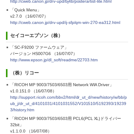
http://cweb.canon.jp/drv-upd/bj4b/posterartist-lite.html
「Quick Menu」
v2.7.0 （16/07/07）
http://cweb.canon.jp/drv-upd/ij-sfp/qm-win-270-ea312.html
セイコーエプソン（株）
「SC-F9200 ファームウェア」
バージョン HS007G6 （16/07/07）
http://www.epson.jp/dl_soft/readme/22703.htm
（株）リコー
「RICOH MP 9003/7503/6503用 Network WIA Driver」
v1.0.151.0 （16/07/08）
http://support.ricoh.com/bbv2/html/dr_ut_d/new/history/w/bb/p
ub_j/dr_ut_d/4101031/4101031552/V101510/5192393/19239
3/history.htm
「RICOH MP 9003/7503/6503用 PCL6(PCL XL)ドライバー
32bit」
v1.1.0.0 （16/07/08）