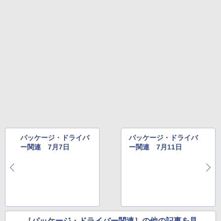
￥22,980
AIイラスト表現辞典: 思い通りの絵を引き
出す プロンプトの言葉 AI画像生成シリー
Microsoft Office Home & Business 202
ズ (はぴーイラストLabo)
4(最新 永続版)|オンラインコード版|Wind
ows11、10/mac対応|PC2台
Amazon Kindle Colorsoft | 16GBストレ
￥480
ージ、防水、7インチカラーディスプレ
イ、色調調節ライト、最大8週間持続バッ
￥39,582
テリー、広告無し、ブラック (2025年発
売)
FM TOWNS ハイパー・カタログ: 本体ハ
ードウェア・市販ソフトウェアのパーフ
Windows版 | Minecraft (マインクラフ
￥31,980
ェクトリストと最新エミュレータ紹介
ト): Java & Bedrock Edition | オンライ
ンコード版
￥1,600
New Amazon Kindle Scribe Colorsoft |
￥3,600
11インチカラーディスプレイ、64GBスト
レージ、ノート機能搭載、明るさ自動調
パッケージ・ドライバ
パッケージ・ドライバ
整、色調調節ライト、プレミアムペン付
ー関連 7月7日
ー関連 7月11日
き、グラファイト
￥115,980
［パッケージ・ドライバー関連］の他の記事を見