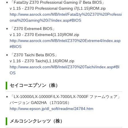
「Fatal1ty Z370 Professional Gaming i7 Beta BIOS」
v 1.15 - Z370 Professional Gaming i7(L1.15)ROM.zip
http://www.asrock.com/MB/Intel/Fatal1ty%20Z370%20Professi
onal%20Gaming%20i7/index.asp#BIOS
「Z370 Extreme4 BIOS」
v 1.10 - Z370 Extreme4(1.10)ROM.zip
http://www.asrock.com/MB/Intel/Z370%20Extreme4/index.asp
#BIOS
「Z370 Taichi Beta BIOS」
v 1.16 - Z370 Taichi(L1.16)ROM.zip
http://www.asrock.com/MB/Intel/Z370%20Taichi/index.asp#BI
OS
セイコーエプソン（株）
「LX-10000/LX-10000F/LX-7000/LX-7000F ファームウェア」
バージョン GA02HA （17/10/16）
http://www.epson.jp/dl_soft/readme/24784.htm
メルコシンクレッツ（株）