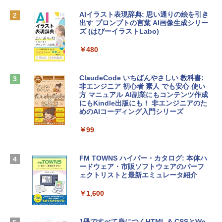
MacBook Neo(A18 Pro)|ダウンロード版
AIイラスト表現辞典: 思い通りの絵を引き
￥162,598
出す プロンプトの言葉 AI画像生成シリー
Robloxギフトカード - 2,000 Robux 【限
ズ (はぴーイラストLabo)
定バーチャルアイテムを含む】 【オンラ
インゲームコード】 ロブロックス | オン
tomtoc 360°保護 15.6 16インチ パソコ
ラインコード版
￥480
ンケース Dell NEC Lavie ASUS HP dyna
book Lenovo対応
￥3,200
ClaudeCode いちばんやさしい 教科書:
￥2,952
非エンジニア 初心者 素人 でも安心 使い
方 マニュアル AI副業にもコンテンツ作成
Microsoft Office Home & Business 202
にもKindle出版にも！ 非エンジニアのた
4(最新 永続版)|オンラインコード版|Wind
めのAIコーディング入門シリーズ
Apple 2026 MacBook Air M5チップ搭載
ows11、10/mac対応|PC2台
13インチノートブック：AIとApple Intell
igence、13.6インチLiquid Retinaディ
￥99
￥39,582
スプレイ、24GBユニファイドメモリ、1
TB SSD、12MPセンターフレームカメ
ラ、Touch ID - ミッドナイト + 3年延長
FM TOWNS ハイパー・カタログ: 本体ハ
Robloxギフトカード - 1000 Robux 【限
AppleCare+ for 13インチMacBook Air
ードウェア・市販ソフトウェアのパーフ
定バーチャルアイテムを含む】 【オンラ
(M5)|ダウンロード版
ェクトリストと最新エミュレータ紹介
インゲームコード】 ロブロックス |オン
ラインコード版
￥347,600
￥1,600
￥1,600
【Amazon.co.jp限定】 HP ノートパソコ
1冊ですべて身につくHTML & CSSとWe