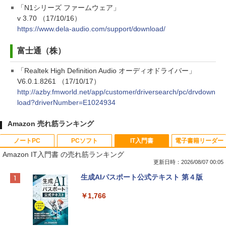
「N1シリーズ ファームウェア」
v 3.70 （17/10/16）
https://www.dela-audio.com/support/download/
富士通（株）
「Realtek High Definition Audio オーディオドライバー」
V6.0.1.8261 （17/10/17）
http://azby.fmworld.net/app/customer/driversearch/pc/drvdown
load?driverNumber=E1024934
Amazon 売れ筋ランキング
ノートPC
PCソフト
IT入門書
電子書籍リーダー
Amazon IT入門書 の売れ筋ランキング
更新日時：2026/08/07 00:05
Apple 2026 MacBook Neo A18 Proチッ
Robloxギフトカード - 800 Robux 【限
生成AIパスポート公式テキスト 第４版
プ搭載13インチノートブック：AIとAppl
定バーチャルアイテムを含む】 【オンラ
e Intelligence、Liquid Retinaディスプ
インゲームコード】 ロブロックス | オン
￥1,766
レイ、8GBメモリ、512GB SSD、1080p
ラインコード版
FaceTime HDカメラ、Touch ID - インデ
ィゴ + 3年延長 AppleCare+ for 13インチ
￥1,300