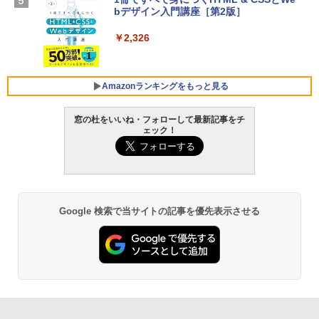
ン 15-fd 15.6インチ 16GBメモリ 512GB
bデザイン入門講座［第2版］
Microsoft Office Home 2024(最新 永続
SSD インテル Core 5
版)|オンラインコード版|Windows11、1
0/mac対応|PC2台
￥2,326
￥129,800
￥37,224
FMV ノートパソコン WE1-K3 (MS 365 P
Amazonランキングをもっと見る
ersonal/Copilotキー搭載/Win 11/15.6型/
Core i5/16GB/SSD 512GB/ホワイト) FM
窓の杜をいいね・フォローして最新記事をチ
VWK3E15W_AZ
ェック！
Amazon Kindle Paperwhite (16GB) 7イ
￥120,000
ンチディスプレイ、色調調節ライト、12
週間持続バッテリー、広告なし、ブラッ
ク
￥27,980
Google 検索で当サイトの記事を優先表示させる
Amazon Kindle - 目に優しい、かさばら
ない、大きな画面で読みやすい、6週間持
続バッテリー、6インチディスプレイ電子
書籍リーダー、ブラック、16GB、広告な
し