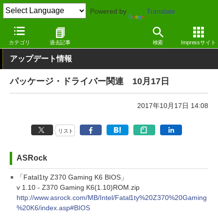
Powered by
Translate
窓の杜
その他の話題
トピック
アップデート
カテゴリ
過去記事
検索
Impressサイト
アップデート情報
パッケージ・ドライバー関連 10月17日
2017年10月17日 14:08
リスト
ASRock
「Fatal1ty Z370 Gaming K6 BIOS」
v 1.10 - Z370 Gaming K6(1.10)ROM.zip
http://www.asrock.com/MB/Intel/Fatal1ty%20Z370%20Gaming
%20K6/index.asp#BIOS