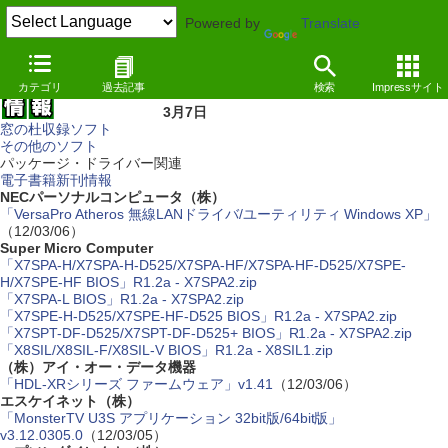
Powered by
Translate
カテゴリ
過去記事
検索
Impressサイト
3月7日
窓の杜収録ソフト
その他のソフト
パッケージ・ドライバー関連
電子書籍新刊情報
NECパーソナルコンピュータ（株）
「VersaPro Atheros 無線LANドライバ/ユーティリティ Windows XP」
（12/03/06）
Super Micro Computer
「X7SPA-H/X7SPA-H-D525/X7SPA-HF/X7SPA-HF-D525/X7SPE-
H/X7SPE-HF BIOS」R1.2a - X7SPA2.zip
「X7SPA-L BIOS」R1.2a - X7SPA2.zip
「X7SPE-H-D525/X7SPE-HF-D525 BIOS」R1.2a - X7SPA2.zip
「X7SPT-DF-D525/X7SPT-DF-D525+ BIOS」R1.2a - X7SPA2.zip
「X8SIL/X8SIL-F/X8SIL-V BIOS」R1.2a - X8SIL1.zip
（株）アイ・オー・データ機器
「HDL-XRシリーズ ファームウェア」v1.41
（12/03/06）
エスケイネット（株）
「MonsterTV U3S アプリケーション 32bit版/64bit版」
v3.12.0305.0
（12/03/05）