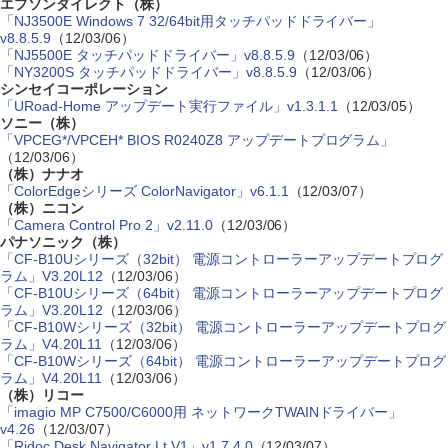
エプソンダイレクト（株）
「NJ3500E Windows 7 32/64bit用タッチパッドドライバー」
v8.8.5.9
（12/03/06）
「NJ5500E タッチパッドドライバー」v8.8.5.9
（12/03/06）
「NY3200S タッチパッドドライバー」v8.8.5.9
（12/03/06）
シンセイコーポレーション
「URoad-Home アップデート実行ファイル」v1.3.1.1
（12/03/05）
ソニー（株）
「VPCEG*/VPCEH* BIOS R0240Z8 アップデートプログラム」
（12/03/06）
（株）ナナオ
「ColorEdgeシリーズ ColorNavigator」v6.1.1
（12/03/07）
（株）ニコン
「Camera Control Pro 2」v2.11.0
（12/03/06）
パナソニック（株）
「CF-B10Uシリーズ（32bit） 電源コントローラーアップデートプログ
ラム」V3.20L12
（12/03/06）
「CF-B10Uシリーズ（64bit） 電源コントローラーアップデートプログ
ラム」V3.20L12
（12/03/06）
「CF-B10Wシリーズ（32bit） 電源コントローラーアップデートプログ
ラム」V4.20L11
（12/03/06）
「CF-B10Wシリーズ（64bit） 電源コントローラーアップデートプログ
ラム」V4.20L11
（12/03/06）
（株）リコー
「imagio MP C7500/C6000用 ネットワークTWAINドライバー」
v4.26
（12/03/07）
「Ridoc Desk Navigator Lt V1」v1.7.4.0
（12/03/07）