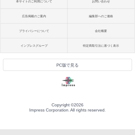
￥99
￥39,582
本サイトのご利用について
お問い合わせ
ブラック
￥27,980
広告掲載のご案内
編集部へのご連絡
1冊ですべて身につくHTML & CSSとWe
Robloxギフトカード - 2,000 Robux 【限
bデザイン入門講座［第2版］
定バーチャルアイテムを含む】 【オンラ
インゲームコード】 ロブロックス | オン
プライバシーについて
会社概要
ラインコード版
Amazon Kindle Colorsoft | 16GBストレ
￥1,292
ージ、防水、7インチカラーディスプレ
イ、色調調節ライト、最大8週間持続バッ
￥3,200
インプレスグループ
特定商取引法に基づく表示
テリー、広告無し、ブラック (2025年発
売)
FM TOWNS ハイパー・カタログ: 本体ハ
ードウェア・市販ソフトウェアのパーフ
Windows版 | Minecraft (マインクラフ
￥31,980
PC版で見る
ェクトリストと最新エミュレータ紹介
ト): Java & Bedrock Edition | オンライ
ンコード版
￥1,600
New Amazon Kindle Scribe Colorsoft |
￥3,600
11インチカラーディスプレイ、64GBスト
レージ、ノート機能搭載、明るさ自動調
整、色調調節ライト、プレミアムペン付
き、グラファイト
Copyright ©
2026
Impress Corporation. All rights reserved.
￥115,980