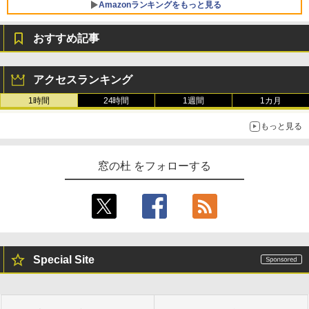
Amazonランキングをもっと見る
おすすめ記事
Robloxギフトカード - 800 Robux 【限
生成AIパスポート公式テキスト 第４版
Amazon Kindle Paperwhite (16GB) 7イ
定バーチャルアイテムを含む】 【オンラ
ンチディスプレイ、色調調節ライト、12
アクセスランキング
インゲームコード】 ロブロックス | オン
週間持続バッテリー、広告なし、ブラッ
￥1,766
ラインコード版
ク
1時間
24時間
1週間
1カ月
￥1,300
￥22,980
もっと見る
AIイラスト表現辞典: 思い通りの絵を引き
出す プロンプトの言葉 AI画像生成シリー
Robloxギフトカード - 1000 Robux 【限
Amazon Kindle - 目に優しい、かさばら
窓の杜 をフォローする
ズ (はぴーイラストLabo)
定バーチャルアイテムを含む】 【オンラ
ない、大きな画面で読みやすい、6週間持
インゲームコード】 ロブロックス |オン
続バッテリー、6インチディスプレイ電子
ラインコード版
書籍リーダー、ブラック、16GB、広告な
￥480
し
￥1,600
￥16,980
ClaudeCode いちばんやさしい 教科書:
非エンジニア 初心者 素人 でも安心 使い
Special Site
方 マニュアル AI副業にもコンテンツ作成
Microsoft Office Home & Business 202
にもKindle出版にも！ 非エンジニアのた
4(最新 永続版)|オンラインコード版|Wind
Kindle Paperwhite シグニチャーエディ
めのAIコーディング入門シリーズ
ows11、10/mac対応|PC2台
ション (32GB) 7インチディスプレイ、明
るさ自動調整、色調調節ライト、12週間
持続バッテリー、広告なし、メタリック