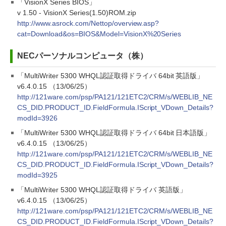
「VisionX Series BIOS」
v 1.50 - VisionX Series(1.50)ROM.zip
http://www.asrock.com/Nettop/overview.asp?
cat=Download&os=BIOS&Model=VisionX%20Series
NECパーソナルコンピュータ（株）
「MultiWriter 5300 WHQL認証取得ドライバ 64bit 英語版」
v6.4.0.15 （13/06/25）
http://121ware.com/psp/PA121/121ETC2/CRM/s/WEBLIB_NE
CS_DID.PRODUCT_ID.FieldFormula.IScript_VDown_Details?
modId=3926
「MultiWriter 5300 WHQL認証取得ドライバ 64bit 日本語版」
v6.4.0.15 （13/06/25）
http://121ware.com/psp/PA121/121ETC2/CRM/s/WEBLIB_NE
CS_DID.PRODUCT_ID.FieldFormula.IScript_VDown_Details?
modId=3925
「MultiWriter 5300 WHQL認証取得ドライバ 英語版」
v6.4.0.15 （13/06/25）
http://121ware.com/psp/PA121/121ETC2/CRM/s/WEBLIB_NE
CS_DID.PRODUCT_ID.FieldFormula.IScript_VDown_Details?