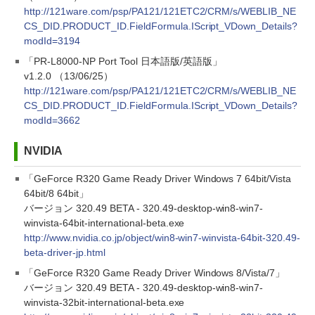
http://121ware.com/psp/PA121/121ETC2/CRM/s/WEBLIB_NE
CS_DID.PRODUCT_ID.FieldFormula.IScript_VDown_Details?
modId=3194
「PR-L8000-NP Port Tool 日本語版/英語版」
v1.2.0 （13/06/25）
http://121ware.com/psp/PA121/121ETC2/CRM/s/WEBLIB_NE
CS_DID.PRODUCT_ID.FieldFormula.IScript_VDown_Details?
modId=3662
NVIDIA
「GeForce R320 Game Ready Driver Windows 7 64bit/Vista
64bit/8 64bit」
バージョン 320.49 BETA - 320.49-desktop-win8-win7-
winvista-64bit-international-beta.exe
http://www.nvidia.co.jp/object/win8-win7-winvista-64bit-320.49-
beta-driver-jp.html
「GeForce R320 Game Ready Driver Windows 8/Vista/7」
バージョン 320.49 BETA - 320.49-desktop-win8-win7-
winvista-32bit-international-beta.exe