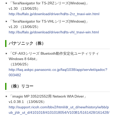
「TeraNavigator for TS-2RZシリーズ(Windows)」
v1.30 （13/06/25）
http://buffalo.jp/download/driver/hd/ts-2rz_tnavi-win.html
「TeraNavigator for TS-VHLシリーズ(Windows)」
v1.20 （13/06/25）
http://buffalo.jp/download/driver/hd/ts-vhl_tnavi-win.html
パナソニック（株）
「CF-AX3シリーズ Bluetooth動作安定化ユーティリティ
Windows 8 64bit」
（13/06/25）
http://faq.askpc.panasonic.co.jp/faq/1038/app/servlet/qadoc?
003482
（株）リコー
「imagio MP 3352/2552用 Network WIA Driver」
v1.0.38.1 （13/06/26）
http://support.ricoh.com/bbv2/html/dr_ut_d/new/history/w/bb/p
ub_j/dr_ut_d/4101018/4101018054/V10381/5161428/161428/