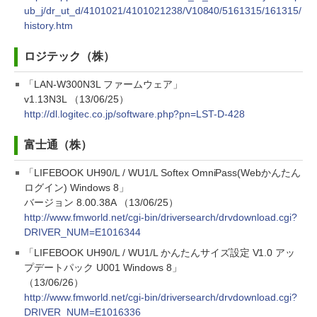
ub_j/dr_ut_d/4101021/4101021238/V10840/5161315/161315/
history.htm
ロジテック（株）
「LAN-W300N3L ファームウェア」
v1.13N3L （13/06/25）
http://dl.logitec.co.jp/software.php?pn=LST-D-428
富士通（株）
「LIFEBOOK UH90/L / WU1/L Softex OmniPass(Webかんたん
ログイン) Windows 8」
バージョン 8.00.38A （13/06/25）
http://www.fmworld.net/cgi-bin/driversearch/drvdownload.cgi?
DRIVER_NUM=E1016344
「LIFEBOOK UH90/L / WU1/L かんたんサイズ設定 V1.0 アッ
プデートパック U001 Windows 8」
（13/06/26）
http://www.fmworld.net/cgi-bin/driversearch/drvdownload.cgi?
DRIVER_NUM=E1016336