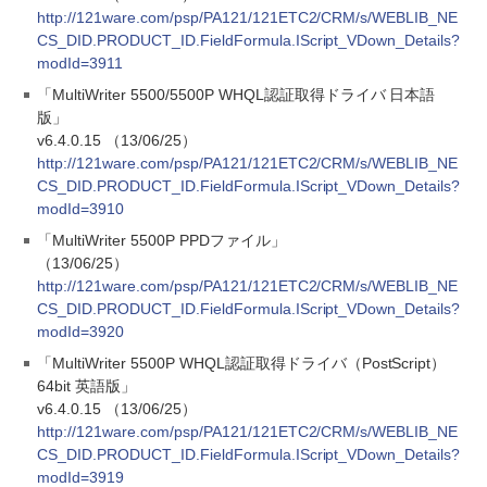
http://121ware.com/psp/PA121/121ETC2/CRM/s/WEBLIB_NE
CS_DID.PRODUCT_ID.FieldFormula.IScript_VDown_Details?
modId=3911
「MultiWriter 5500/5500P WHQL認証取得ドライバ 日本語
版」
v6.4.0.15 （13/06/25）
http://121ware.com/psp/PA121/121ETC2/CRM/s/WEBLIB_NE
CS_DID.PRODUCT_ID.FieldFormula.IScript_VDown_Details?
modId=3910
「MultiWriter 5500P PPDファイル」
（13/06/25）
http://121ware.com/psp/PA121/121ETC2/CRM/s/WEBLIB_NE
CS_DID.PRODUCT_ID.FieldFormula.IScript_VDown_Details?
modId=3920
「MultiWriter 5500P WHQL認証取得ドライバ（PostScript）
64bit 英語版」
v6.4.0.15 （13/06/25）
http://121ware.com/psp/PA121/121ETC2/CRM/s/WEBLIB_NE
CS_DID.PRODUCT_ID.FieldFormula.IScript_VDown_Details?
modId=3919