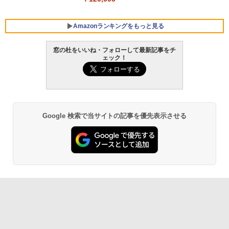
Amazonランキングをもっと見る
窓の杜をいいね・フォローして最新記事をチ
ェック！
Robloxギフトカード - 800 Robux 【限
生成AIパスポート公式テキスト 第４版
Amazon Kindle Paperwhite (16GB) 7イ
定バーチャルアイテムを含む】 【オンラ
ンチディスプレイ、色調調節ライト、12
インゲームコード】 ロブロックス | オン
週間持続バッテリー、広告なし、ブラッ
￥1,766
ラインコード版
ク
￥1,300
￥27,980
Google 検索で当サイトの記事を優先表示させる
AIイラスト表現辞典: 思い通りの絵を引き
出す プロンプトの言葉 AI画像生成シリー
Robloxギフトカード - 2,000 Robux 【限
Amazon Kindle - 目に優しい、かさばら
ズ (はぴーイラストLabo)
定バーチャルアイテムを含む】 【オンラ
ない、大きな画面で読みやすい、6週間持
インゲームコード】 ロブロックス | オン
続バッテリー、6インチディスプレイ電子
ラインコード版
書籍リーダー、ブラック、16GB、広告な
￥480
し
￥3,200
￥19,980
ClaudeCode いちばんやさしい 教科書:
非エンジニア 初心者 素人 でも安心 使い
方 マニュアル AI副業にもコンテンツ作成
Microsoft Office Home & Business 202
にもKindle出版にも！ 非エンジニアのた
4(最新 永続版)|オンラインコード版|Wind
Kindle Paperwhite シグニチャーエディ