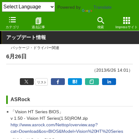
Powered by
Translate
窓の杜
その他の話題
トピック
アップデート
カテゴリ
過去記事
検索
Impressサイト
アップデート情報
パッケージ・ドライバー関連
6月26日
（2013/6/26 14:01）
リスト
ASRock
「Vision HT Series BIOS」
v 1.50 - Vision HT Series(1.50)ROM.zip
http://www.asrock.com/Nettop/overview.asp?
cat=Download&os=BIOS&Model=Vision%20HT%20Series