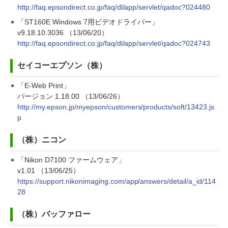
http://faq.epsondirect.co.jp/faq/dl/app/servlet/qadoc?024480
「ST160E Windows 7用ビデオドライバー」
v9.18.10.3036 （13/06/20）
http://faq.epsondirect.co.jp/faq/dl/app/servlet/qadoc?024743
セイコーエプソン（株）
「E-Web Print」
バージョン 1.18.00 （13/06/26）
http://my.epson.jp/myepson/customers/products/soft/13423.js
p
（株）ニコン
「Nikon D7100 ファームウェア」
v1.01 （13/06/25）
https://support.nikonimaging.com/app/answers/detail/a_id/114
28
（株）バッファロー