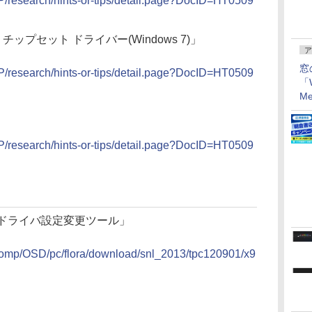
JP/research/hints-or-tips/detail.page?DocID=HT0509
Intel チップセット ドライバー(Windows 7)」
ア
窓
JP/research/hints-or-tips/detail.page?DocID=HT0509
「W
Me
JP/research/hints-or-tips/detail.page?DocID=HT0509
アLANドライバ設定変更ツール」
d/comp/OSD/pc/flora/download/snl_2013/tpc120901/x9