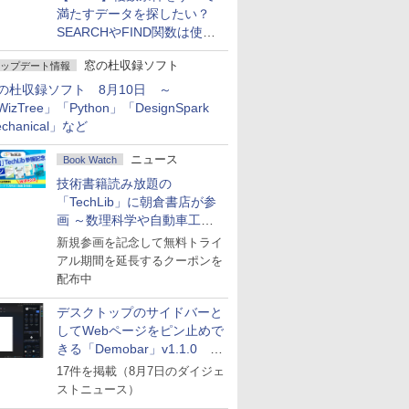
満たすデータを探したい？
SEARCHやFIND関数は使っ
ちゃダメ！
窓の杜収録ソフト
ップデート情報
の杜収録ソフト 8月10日 ～
izTree」「Python」「DesignSpark
chanical」など
ニュース
Book Watch
技術書籍読み放題の
「TechLib」に朝倉書店が参
画 ～数理科学や自動車工学
の専門書を拡充
新規参画を記念して無料トライ
アル期間を延長するクーポンを
配布中
デスクトップのサイドバーと
してWebページをピン止めで
きる「Demobar」v1.1.0 ほ
か
17件を掲載（8月7日のダイジェ
ストニュース）