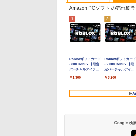
Amazon PCソフト の売れ筋
Apple 2026
Robloxギフトカード
tomtoc 360°保護
Robloxギフトカード
MacBook Neo A18
- 800 Robux 【限定
15.6 16インチ パソ
- 2,000 Robux 【限
Proチップ搭載13イ
バーチャルアイテム
ンケース Dell NEC
定バーチャルアイテ
ンチノートブック：
を含む】 【オンライ
Lavie ASUS HP
ムを含む】 【オンラ
￥119,800
￥1,300
￥2,952
￥3,200
AIとApple
ンゲームコード】 ロ
dynabook Lenovo
インゲームコード】
Intelligenceのために
ブロックス | オンラ
対応
ロブロックス | オン
設計、Liquid Retina
インコード版
ラインコード版
A
ディスプレイ、8GB
ユニファイドメモ
リ、256GB SSDスト
レージ、1080p
FaceTime HDカメラ
- インディゴ
Google