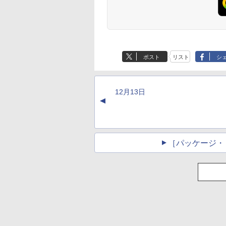
生成AIパスポート公
Amazon Kindle - 目
1冊ですべて身につ
Kindle Paperwhite
式テキスト 第４版
に優しい、かさばら
HTML & CSSとWeb
シグニチャーエディ
ない、大きな画面で
デザイン入門講座
ション (32GB) 7イン
￥1,766
ポスト
リスト
シ
読みやすい、6週間持
［第2版］
チディスプレイ、明
￥16,980
￥1,292
￥27,980
続バッテリー、6イン
るさ自動調整、色調
チディスプレイ電子
調節ライト、12週間
書籍リーダー、マッ
持続バッテリー、広
12月13日
チャ、16GB、広告な
告なし、メタリック
▲
し
ブラック
［パッケージ・