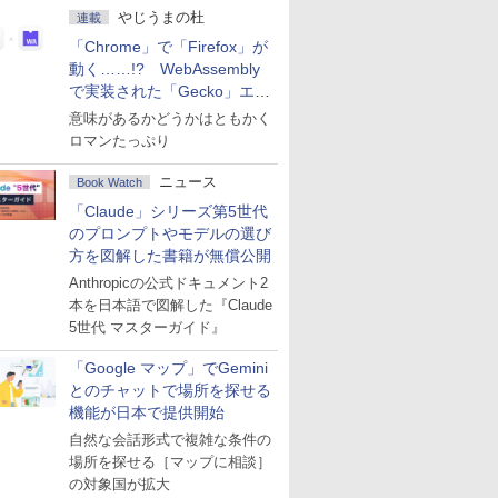
やじうまの杜
連載
「Chrome」で「Firefox」が
動く……!? WebAssembly
で実装された「Gecko」エン
ジン
意味があるかどうかはともかく
ロマンたっぷり
ニュース
Book Watch
「Claude」シリーズ第5世代
のプロンプトやモデルの選び
方を図解した書籍が無償公開
Anthropicの公式ドキュメント2
本を日本語で図解した『Claude
5世代 マスターガイド』
「Google マップ」でGemini
とのチャットで場所を探せる
機能が日本で提供開始
自然な会話形式で複雑な条件の
場所を探せる［マップに相談］
の対象国が拡大