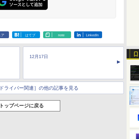
く
ClaudeCode いちば
Amazon Kindle
AIイラスト表現辞典:
Amazon Kindle
FM TOWNS ハイパ
New Amazon Kindle
んやさしい 教科書:
Paperwhite (16GB)
思い通りの絵を引き
Colorsoft | 16GBス
ー・カタログ: 本体ハ
Scribe Colorsoft | 11
非エンジニア 初心者
7インチディスプレ
出す プロンプトの言
トレージ、防水、7イ
ードウェア・市販ソフ
インチカラーディスプ
ェア
はてブ
note
LinkedIn
素人 でも安心 使い方
イ、色調調節ライ
葉 AI画像生成シリー
ンチカラーディスプ
トウェアのパーフェク
レイ、64GBストレー
￥99
￥22,980
￥480
￥31,980
￥1,600
￥115,980
マニュアル AI副業に
ト、12週間持続バッ
ズ (はぴーイラスト
レイ、色調調節ライ
トリストと最新エミュ
ジ、ノート機能搭載、
もコンテンツ作成に
テリー、広告なし、
Labo)
ト、最大8週間持続バ
レータ紹介
明るさ自動調整、色調
もKindle出版にも！
ブラック
ッテリー、広告無
調節ライト、プレミア
12月17日
非エンジニアのため
し、ブラック (2025
ムペン付き、グラファ
▲
のAIコーディング入
年発売)
イト
門シリーズ
ドライバー関連］の他の記事を見る
トップページに戻る