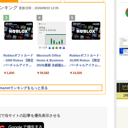
ランキング
更新日時：2026/08/10 12:05
【Amazon.co.jp限
Robloxギフトカード
Apple 2026
Microsoft Office
【Amazon.co.jp限
Robloxギフトカード -
コ
定】 HP ノートパソ
- 1000 Robux 【限定
MacBook Air M5チ
Home & Business
定】ASUS ノートパソ
10,000 Robux 【限定
コン 15-fd 15.6イン
バーチャルアイテム
ップ搭載13インチノ
2024(最新 永続版)|オ
コン Vivobook 15
バーチャルアイテムを
チ 16GBメモリ
を含む】 【オンライ
ートブック：AIと
ンラインコード
M1502NAQ 15.6インチ
含む】 【オンラインゲ
￥129,800
￥1,600
￥261,414
￥39,582
￥109,800
￥14,500
512GB SSD インテ
ンゲームコード】 ロ
Apple
版|Windows11、
AMD Ryzen 7 170 メ
ームコード】 ロブロッ
ル Core 5
ブロックス |オンライ
Intelligence、13.6イ
10/mac対応|PC2台
モリ16GB SSD 512GB
クス | オンラインコー
ンコード版
ンチLiquid Retinaデ
Microsoft 365
ド版
mazonランキングをもっと見る
ィスプレイ、16GB
Personal (24か月版)
ユニファイドメモ
搭載 Windows 11 重量
1
リ、1TB SSDストレ
1.7kg Wi-Fi 6E クワイ
ージ、12MPセンター
エットブルー
フレームカメラ、日
M1502NAQ-
本語キーボード、
R7165BUWS
 検索で当サイトの記事を優先表示させる
Touch ID - シルバー