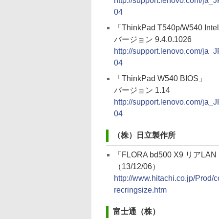
http://support.lenovo.com/ja_
04
「ThinkPad T540p/W540 
バージョン 9.4.0.1026
http://support.lenovo.com/ja_
04
「ThinkPad W540 BIOS」
バージョン 1.14
http://support.lenovo.com/ja_
04
（株）日立製作所
「FLORA bd500 X9 リ
（13/12/06）
http://www.hitachi.co.jp/Pro
recringsize.htm
富士通（株）