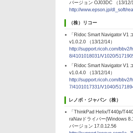
バージョン OJ03DC （13/12/
http://www.epson.jp/dl_soft/r
（株）リコー
「Ridoc Smart Navigator V
v1.0.2.0 （13/12/14）
http://support.ricoh.com/bbv2
8/4101018031/V1020/5171905
「Ridoc Smart Navigator V
v1.0.4.0 （13/12/14）
http://support.ricoh.com/bbv2
7/4101017331/V1040/5171894
レノボ・ジャパン（株）
「ThinkPad Helix/T440p/T440
raNavドライバー(Windows 8.1
バージョン 17.0.12.56