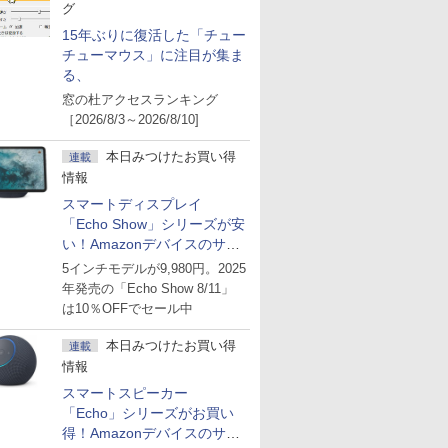
グ
15年ぶりに復活した「チュー
チューマウス」に注目が集ま
る、
窓の杜アクセスランキング
［2026/8/3～2026/8/10]
本日みつけたお買い得
連載
情報
スマートディスプレイ
「Echo Show」シリーズが安
い！Amazonデバイスのサマ
ーセール
5インチモデルが9,980円。2025
年発売の「Echo Show 8/11」
は10％OFFでセール中
本日みつけたお買い得
連載
情報
スマートスピーカー
「Echo」シリーズがお買い
得！Amazonデバイスのサマ