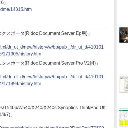
16）
eadme/14315.htm
1 エクスポータ(Ridoc Document Server Ep用)」
/html/dr_ut_d/new/history/w/bb/pub_j/dr_ut_d/410101
/171905/history.htm
1 エクスポータ(Ridoc Document Server Pro V2用)」
/html/dr_ut_d/new/history/w/bb/pub_j/dr_ut_d/410101
/171894/history.htm
s/T540p/W540/X240/X240s Synaptics ThinkPad Ult
/8/7)」