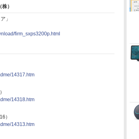
（株）
ェア」
ownload/firm_sxps3200p.html
）
eadme/14317.htm
4）
eadme/14318.htm
/16）
eadme/14313.htm