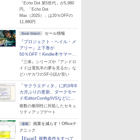
ーセール
「Echo Dot 第5世代」が5,980
円。「Echo Dot
Max（2025）」は20％OFFの
11,980円
セール情報
Book Watch
『プロジェクト・ヘイル・メ
アリー』上下巻が
50％OFF！Kindle本サマーセ
ール第2弾
『三体』シリーズや『アンドロ
イドは電気羊の夢を見るか』な
どハヤカワのSF小説が安い
「サクラエディタ」に約3年8
カ月ぶりの更新、ダークモー
ド/EditorConfig/IVSなどに対
応
複数の脆弱性に対処したセキュ
リティアップデート
残業を減らす！Officeテ
連載
クニック
【Excel】複数条件をすべて