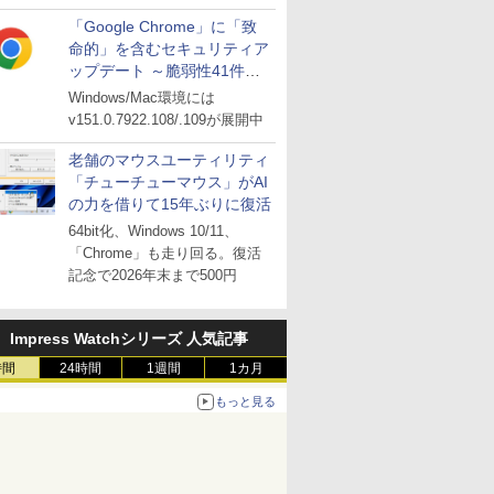
「Google Chrome」に「致
命的」を含むセキュリティア
ップデート ～脆弱性41件に
対処
Windows/Mac環境には
v151.0.7922.108/.109が展開中
老舗のマウスユーティリティ
「チューチューマウス」がAI
の力を借りて15年ぶりに復活
64bit化、Windows 10/11、
「Chrome」も走り回る。復活
記念で2026年末まで500円
Impress Watchシリーズ 人気記事
時間
24時間
1週間
1カ月
もっと見る