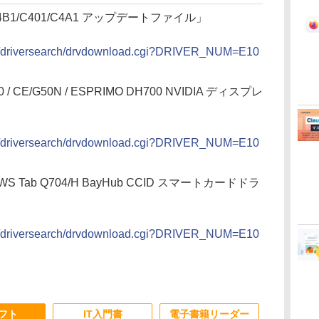
1/C4B1/C401/C4A1 アップデートファイル」
bin/driversearch/drvdownload.cgi?DRIVER_NUM=E10
/ CE/G50N / ESPRIMO DH700 NVIDIA ディスプレ
bin/driversearch/drvdownload.cgi?DRIVER_NUM=E10
ROWS Tab Q704/H BayHub CCID スマートカードドラ
bin/driversearch/drvdownload.cgi?DRIVER_NUM=E10
ソフト
IT入門書
電子書籍リーダー