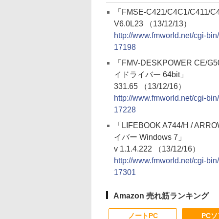
「FMSE-C421/C4C1/C41
V6.0L23 （13/12/13）
http://www.fmworld.net/cgi-
17198
「FMV-DESKPOWER CE/G50 
イドライバー 64bit」
331.65 （13/12/16）
http://www.fmworld.net/cgi-
17228
「LIFEBOOK A744/H / AR
イバー Windows 7」
v 1.1.4.222 （13/12/16）
http://www.fmworld.net/cgi-
17301
Amazon 売れ筋ランキング
ノートPC
PC