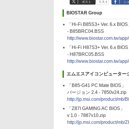
ポスト
リスト
シ
BIOSTAR Group
「Hi-Fi B85S3+ Ver. 6.x BIO
- B85BRC04.BSS
http://www.biostar.com.tw/ap
「Hi-Fi H87S3+ Ver. 6.x BIO
- H87BRC05.BSS
http://www.biostar.com.tw/ap
エムエスアイコンピューター
「B85-G41 PC Mate BIOS」
バージョン 2.4 - 7850v24.zip
http://jp.msi.com/product/mb
「Z87I GAMING AC BIOS」
v 1.0 - 7887v10.zip
http://jp.msi.com/product/m