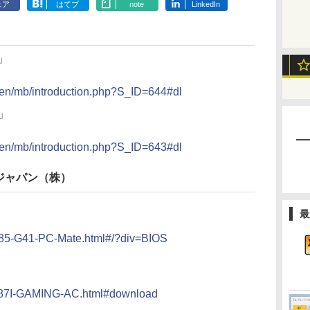
ェア
はてブ
note
LinkedIn
S」
p/en/mb/introduction.php?S_ID=644#dl
S」
p/en/mb/introduction.php?S_ID=643#dl
ジャパン（株）
最
/B85-G41-PC-Mate.html#/?div=BIOS
b/Z87I-GAMING-AC.html#download