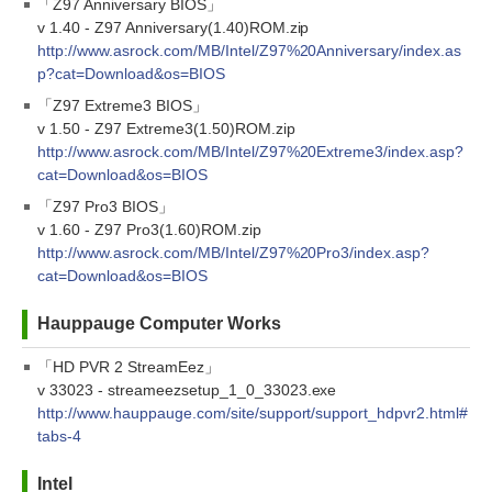
「Z97 Anniversary BIOS」
v 1.40 - Z97 Anniversary(1.40)ROM.zip
http://www.asrock.com/MB/Intel/Z97%20Anniversary/index.as
p?cat=Download&os=BIOS
「Z97 Extreme3 BIOS」
v 1.50 - Z97 Extreme3(1.50)ROM.zip
http://www.asrock.com/MB/Intel/Z97%20Extreme3/index.asp?
cat=Download&os=BIOS
「Z97 Pro3 BIOS」
v 1.60 - Z97 Pro3(1.60)ROM.zip
http://www.asrock.com/MB/Intel/Z97%20Pro3/index.asp?
cat=Download&os=BIOS
Hauppauge Computer Works
「HD PVR 2 StreamEez」
v 33023 - streameezsetup_1_0_33023.exe
http://www.hauppauge.com/site/support/support_hdpvr2.html#
tabs-4
Intel