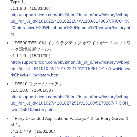
Type 1」
v1.1.8.0 （15/01/30）
http://support.ricoh.com/bbv2/html/dr_ut_d/new/history/w/bb/p
ub_j/dr_ut_d/4101022/4101022194/V1180/5179057/RICOH%
20Interactive%20Whiteboard%20Remote%20Viewer/history.ht
m
「D5500/D5510用 インタラクティブ ホワイトボード ネットワ
ーク環境診断ツール」
v1.1.1.0 （15/01/30）
http://support.ricoh.com/bbv2/html/dr_ut_d/new/history/w/bb/p
ub_j/dr_ut_d/4101022/4101022212/V1110/5179177/IwbNetwo
rkChecker_jp/history.htm
「D5510 ファームウェア」
v1.5.10.0 （15/01/30）
http://support.ricoh.com/bbv2/html/dr_ut_d/new/history/w/bb/p
ub_j/dr_ut_d/4101027/4101027251/V15100/5179207/RICOH_
Iwb_D5510/history.htm
「Fiery Extended Applications Package 4.2 for Fiery Server 1
of 2」
v4.2.0.479 （15/01/30）