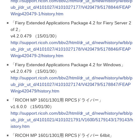
http://support.ricoh.com/bbv2/html/dr_ut_d/new/history/w/bb/p
ub_j/dr_ut_d/4101027/4101027177/V420479/5178844/FEAP
Winjp420479-1/history.htm
「Fiery Extended Applications Package 4.2 for Fiery Server 2
of 2」
v4.2.0.479 （15/01/30）
http://support.ricoh.com/bbv2/html/dr_ut_d/new/history/w/bb/p
ub_j/dr_ut_d/4101027/4101027178/V420479/5178846/FEAP
Winjp420479-2/history.htm
「Fiery Extended Applications Package 4.2 for Windows」
v4.2.0.479 （15/01/30）
http://support.ricoh.com/bbv2/html/dr_ut_d/new/history/w/bb/p
ub_j/dr_ut_d/4101027/4101027174/V420479/5178847/FEAP
Winjp420479/history.htm
「RICOH MP 1601/1301用 RPCSドライバー」
v1.6.0.0 （15/01/30）
http://support.ricoh.com/bbv2/html/dr_ut_d/new/history/w/bb/p
ub_j/dr_ut_d/4101021/4101021791/V1600/5179143/179143/h
istory.htm
「RICOH MP 1601/1301用 RPCSドライバー 64bit」