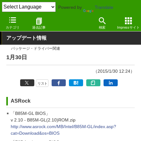
Powered by
Translate
窓の杜
その他の話題
トピック
アップデート
カテゴリ
過去記事
検索
Impressサイト
アップデート情報
パッケージ・ドライバー関連
1月30日
（2015/1/30 12:24）
リスト
ASRock
「B85M-GL BIOS」
v 2.10 - B85M-GL(2.10)ROM.zip
http://www.asrock.com/MB/Intel/B85M-GL/index.asp?
cat=Download&os=BIOS