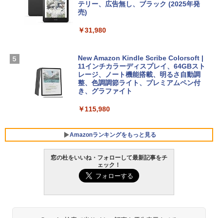
【Amazon.co.jp限定】 HP ノートパソコ
テリー、広告無し、ブラック (2025年発
ン 15-fd 15.6インチ 16GBメモリ 512GB
売)
FM TOWNS ハイパー・カタログ: 本体ハ
SSD インテル Core 5
ードウェア・市販ソフトウェアのパーフ
Windows版 | Minecraft (マインクラフ
￥31,980
ェクトリストと最新エミュレータ紹介
ト): Java & Bedrock Edition | オンライ
￥129,800
ンコード版
￥1,600
New Amazon Kindle Scribe Colorsoft |
￥3,600
FMV ノートパソコン WE1-K3 (MS 365 P
11インチカラーディスプレイ、64GBスト
ersonal/Copilotキー搭載/Win 11/15.6型/
レージ、ノート機能搭載、明るさ自動調
Core i5/16GB/SSD 512GB/ホワイト) FM
整、色調調節ライト、プレミアムペン付
VWK3E15W_AZ
き、グラファイト
￥139,880
￥115,980
Amazonランキングをもっと見る
窓の杜をいいね・フォローして最新記事をチ
ェック！