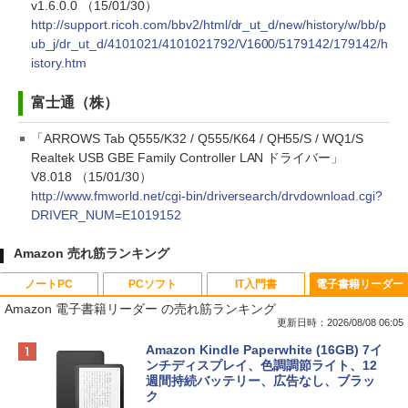
v1.6.0.0 （15/01/30）
http://support.ricoh.com/bbv2/html/dr_ut_d/new/history/w/bb/p
ub_j/dr_ut_d/4101021/4101021792/V1600/5179142/179142/h
istory.htm
富士通（株）
「ARROWS Tab Q555/K32 / Q555/K64 / QH55/S / WQ1/S
Realtek USB GBE Family Controller LAN ドライバー」
V8.018 （15/01/30）
http://www.fmworld.net/cgi-bin/driversearch/drvdownload.cgi?
DRIVER_NUM=E1019152
Amazon 売れ筋ランキング
ノートPC
PCソフト
IT入門書
電子書籍リーダー
Amazon 電子書籍リーダー の売れ筋ランキング
更新日時：2026/08/08 06:05
Apple 2026 MacBook Neo A18 Proチッ
Robloxギフトカード - 800 Robux 【限
生成AIパスポート公式テキスト 第４版
Amazon Kindle Paperwhite (16GB) 7イ
プ搭載13インチノートブック：AIとAppl
定バーチャルアイテムを含む】 【オンラ
ンチディスプレイ、色調調節ライト、12
e Intelligence、Liquid Retinaディスプ
インゲームコード】 ロブロックス | オン
週間持続バッテリー、広告なし、ブラッ
￥1,766
レイ、8GBメモリ、512GB SSD、1080p
ラインコード版
ク