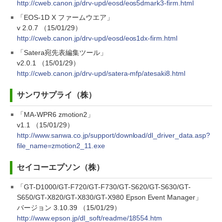
http://cweb.canon.jp/drv-upd/eosd/eos5dmark3-firm.html
「EOS-1D X ファームウエア」
v 2.0.7 （15/01/29）
http://cweb.canon.jp/drv-upd/eosd/eos1dx-firm.html
「Satera宛先表編集ツール」
v2.0.1 （15/01/29）
http://cweb.canon.jp/drv-upd/satera-mfp/atesaki8.html
サンワサプライ（株）
「MA-WPR6 zmotion2」
v1.1 （15/01/29）
http://www.sanwa.co.jp/support/download/dl_driver_data.asp?
file_name=zmotion2_11.exe
セイコーエプソン（株）
「GT-D1000/GT-F720/GT-F730/GT-S620/GT-S630/GT-
S650/GT-X820/GT-X830/GT-X980 Epson Event Manager」
バージョン 3.10.39 （15/01/29）
http://www.epson.jp/dl_soft/readme/18554.htm