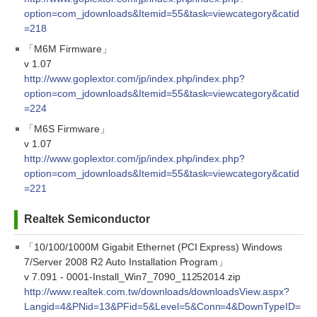
option=com_jdownloads&Itemid=55&task=viewcategory&catid
=218
「M6M Firmware」
v 1.07
http://www.goplextor.com/jp/index.php/index.php?
option=com_jdownloads&Itemid=55&task=viewcategory&catid
=224
「M6S Firmware」
v 1.07
http://www.goplextor.com/jp/index.php/index.php?
option=com_jdownloads&Itemid=55&task=viewcategory&catid
=221
Realtek Semiconductor
「10/100/1000M Gigabit Ethernet (PCI Express) Windows
7/Server 2008 R2 Auto Installation Program」
v 7.091 - 0001-Install_Win7_7090_11252014.zip
http://www.realtek.com.tw/downloads/downloadsView.aspx?
Langid=4&PNid=13&PFid=5&Level=5&Conn=4&DownTypeID=