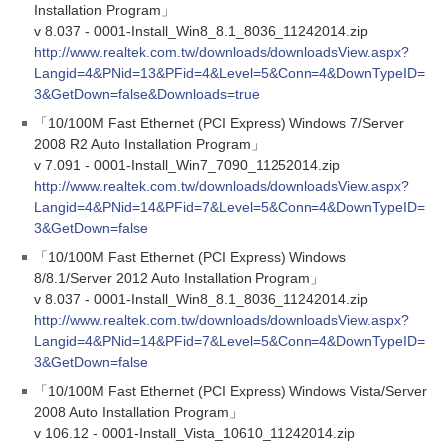
Installation Program」
v 8.037 - 0001-Install_Win8_8.1_8036_11242014.zip
http://www.realtek.com.tw/downloads/downloadsView.aspx?
Langid=4&PNid=13&PFid=4&Level=5&Conn=4&DownTypeID=
3&GetDown=false&Downloads=true
「10/100M Fast Ethernet (PCI Express) Windows 7/Server
2008 R2 Auto Installation Program」
v 7.091 - 0001-Install_Win7_7090_11252014.zip
http://www.realtek.com.tw/downloads/downloadsView.aspx?
Langid=4&PNid=14&PFid=7&Level=5&Conn=4&DownTypeID=
3&GetDown=false
「10/100M Fast Ethernet (PCI Express) Windows
8/8.1/Server 2012 Auto Installation Program」
v 8.037 - 0001-Install_Win8_8.1_8036_11242014.zip
http://www.realtek.com.tw/downloads/downloadsView.aspx?
Langid=4&PNid=14&PFid=7&Level=5&Conn=4&DownTypeID=
3&GetDown=false
「10/100M Fast Ethernet (PCI Express) Windows Vista/Server
2008 Auto Installation Program」
v 106.12 - 0001-Install_Vista_10610_11242014.zip