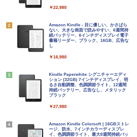
FaceTime HDカメラ、Touch ID - インデ
ィゴ + 3年延長 AppleCare+ for 13インチ
￥1,300
￥22,980
MacBook Neo(A18 Pro)|ダウンロード版
AIイラスト表現辞典: 思い通りの絵を引き
￥162,598
出す プロンプトの言葉 AI画像生成シリー
Robloxギフトカード - 1000 Robux 【限
Amazon Kindle - 目に優しい、かさばら
ズ (はぴーイラストLabo)
定バーチャルアイテムを含む】 【オンラ
ない、大きな画面で読みやすい、6週間持
インゲームコード】 ロブロックス |オン
続バッテリー、6インチディスプレイ電子
tomtoc 360°保護 15.6 16インチ パソコ
ラインコード版
書籍リーダー、ブラック、16GB、広告な
￥480
ンケース Dell NEC Lavie ASUS HP dyna
し
book Lenovo対応
￥1,600
￥16,980
ClaudeCode いちばんやさしい 教科書:
￥2,952
非エンジニア 初心者 素人 でも安心 使い
方 マニュアル AI副業にもコンテンツ作成
Microsoft Office Home & Business 202
にもKindle出版にも！ 非エンジニアのた
4(最新 永続版)|オンラインコード版|Wind
Kindle Paperwhite シグニチャーエディ
めのAIコーディング入門シリーズ
Apple 2026 MacBook Air M5チップ搭載
ows11、10/mac対応|PC2台
ション (32GB) 7インチディスプレイ、明
13インチノートブック：AIとApple Intell
るさ自動調整、色調調節ライト、12週間
igence、13.6インチLiquid Retinaディ
持続バッテリー、広告なし、メタリック
￥99
￥39,582
スプレイ、16GBユニファイドメモリ、1
ブラック
TB SSDストレージ、12MPセンターフレ
ームカメラ、日本語キーボード、Touch I
￥27,980
1冊ですべて身につくHTML & CSSとWe
Robloxギフトカード - 2,000 Robux 【限
D - シルバー
bデザイン入門講座［第2版］
定バーチャルアイテムを含む】 【オンラ
インゲームコード】 ロブロックス | オン
￥261,414
ラインコード版
Amazon Kindle Colorsoft | 16GBストレ
￥1,292
ージ、防水、7インチカラーディスプレ
イ、色調調節ライト、最大8週間持続バッ
￥3,200