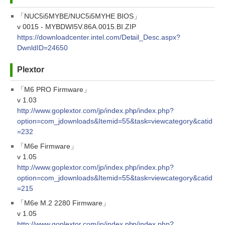
「NUC5i5MYBE/NUC5i5MYHE BIOS」
v 0015 - MYBDWI5V.86A.0015.BI.ZIP
https://downloadcenter.intel.com/Detail_Desc.aspx?
DwnldID=24650
Plextor
「M6 PRO Firmware」
v 1.03
http://www.goplextor.com/jp/index.php/index.php?
option=com_jdownloads&Itemid=55&task=viewcategory&catid
=232
「M6e Firmware」
v 1.05
http://www.goplextor.com/jp/index.php/index.php?
option=com_jdownloads&Itemid=55&task=viewcategory&catid
=215
「M6e M.2 2280 Firmware」
v 1.05
http://www.goplextor.com/jp/index.php/index.php?