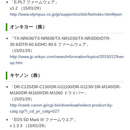
「E-PL7 ファームウェア」
v1.2 （15/01/29）
http://www.olympus.co.jp/jp/support/cs/dslr/fw/index.html#pen
オンキヨー（株）
「TX-NR636/TX-NR838/TX-NR1030/TX-NR3030/DTR-
30.6/DTR-60.6/DHC-80.6 ファームウェア」
（15/01/29）
http://www.jp.onkyo.com/news/information/topics/20150129ver
up.htm
キヤノン（株）
「DR-C125/DR-C130/DR-G11100/DR-G1130/ DR-M140/DR-
M160/DR-M160II/DR-M1060 ドライバー」
（15/01/29）
http://cweb.canon.jp/cgi-bin/download/select-product-by-
catg.cgi?i_cd_pr_catg=027
「EOS 5D Mark III ファームウエア」
v 1.3.3 （15/01/29）