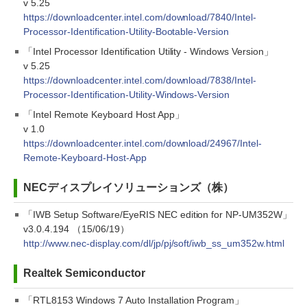
v 5.25
https://downloadcenter.intel.com/download/7840/Intel-
Processor-Identification-Utility-Bootable-Version
「Intel Processor Identification Utility - Windows Version」
v 5.25
https://downloadcenter.intel.com/download/7838/Intel-
Processor-Identification-Utility-Windows-Version
「Intel Remote Keyboard Host App」
v 1.0
https://downloadcenter.intel.com/download/24967/Intel-
Remote-Keyboard-Host-App
NECディスプレイソリューションズ（株）
「IWB Setup Software/EyeRIS NEC edition for NP-UM352W」
v3.0.4.194 （15/06/19）
http://www.nec-display.com/dl/jp/pj/soft/iwb_ss_um352w.html
Realtek Semiconductor
「RTL8153 Windows 7 Auto Installation Program」