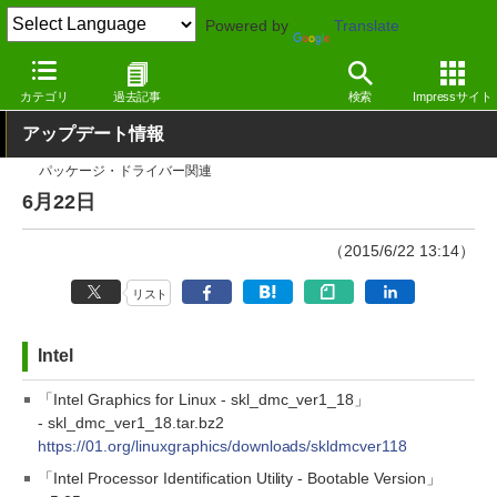
Powered by
Translate
窓の杜
その他の話題
トピック
アップデート
カテゴリ
過去記事
検索
Impressサイト
アップデート情報
パッケージ・ドライバー関連
6月22日
（2015/6/22 13:14）
リスト
Intel
「Intel Graphics for Linux - skl_dmc_ver1_18」
- skl_dmc_ver1_18.tar.bz2
https://01.org/linuxgraphics/downloads/skldmcver118
「Intel Processor Identification Utility - Bootable Version」