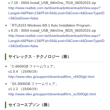
v 7.18 - 0004-Install_USB_AllInOne_7018_06052015.zip
http://www.realtek.com.tw/downloads/downloadsView.aspx?
Langid=4&PNid=13&PFid=56&Level=5&Conn=4&DownTypeID
=3&GetDown=false
「RTL8153 Windows 8/8.1 Auto Installation Program」
v 8.25 - 0004-Install_USB_AllInOne_8025_06052015.zip
http://www.realtek.com.tw/downloads/downloadsView.aspx?
Langid=4&PNid=13&PFid=56&Level=5&Conn=4&DownTypeID
=3&GetDown=false
サイレックス・テクノロジー（株）
「C-6600GB ファームウェア」
v1.0.4 （15/06/19）
http://www.silex.jp/support/download/firm_c6600gb.html
「SX-3000GB ファームウェア」
v1.1.2 （15/06/19）
http://www.silex.jp/support/download/firm_sx3000gb.html
セイコーエプソン（株）