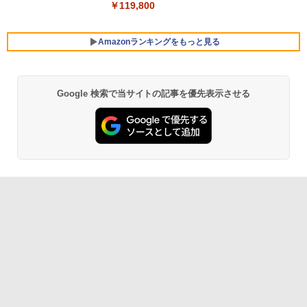
￥119,800
Amazonランキングをもっと見る
Google 検索で当サイトの記事を優先表示させる
Xbox プリペイドカード 10,000円 デジタ
生成AIパスポート公式テキスト 第４版
Amazon Kindle Paperwhite (16GB) 7イ
ルコード 【旧 Xbox ギフトカード】 [オ
ンチディスプレイ、色調調節ライト、12
ンラインコード]
週間持続バッテリー、広告なし、ブラッ
￥1,766
ク
￥10,000
￥27,980
AIイラスト表現辞典: 思い通りの絵を引き
Robloxギフトカード - 800 Robux 【限
出す プロンプトの言葉 AI画像生成シリー
定バーチャルアイテムを含む】 【オンラ
Amazon Kindle - 目に優しい、かさばら
ズ (はぴーイラストLabo)
インゲームコード】 ロブロックス | オン
ない、大きな画面で読みやすい、6週間持
ラインコード版
続バッテリー、6インチディスプレイ電子
書籍リーダー、ブラック、16GB、広告な
￥99
し
￥1,300
￥19,980
ClaudeCode いちばんやさしい 教科書:
非エンジニア 初心者 素人 でも安心 使い
Microsoft Office Home & Business 202
方 マニュアル AI副業にもコンテンツ作成
4(最新 永続版)|オンラインコード版|Wind