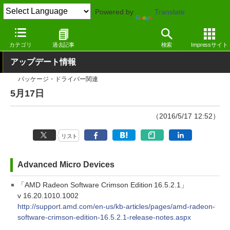
Powered by
Translate
窓の杜
その他の話題
トピック
アップデート
カテゴリ
過去記事
検索
Impressサイト
アップデート情報
パッケージ・ドライバー関連
5月17日
（2016/5/17 12:52）
リスト
Advanced Micro Devices
「AMD Radeon Software Crimson Edition 16.5.2.1」
v 16.20.1010.1002
http://support.amd.com/en-us/kb-articles/pages/amd-radeon-
software-crimson-edition-16.5.2.1-release-notes.aspx