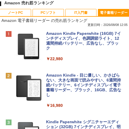
Amazon 売れ筋ランキング
ノートPC
PCソフト
IT入門書
電子書籍リーダー
Amazon 電子書籍リーダー の売れ筋ランキング
更新日時：2026/08/08 12:05
Apple 2026 MacBook Neo A18 Proチッ
Robloxギフトカード - 800 Robux 【限
生成AIパスポート公式テキスト 第４版
Amazon Kindle Paperwhite (16GB) 7イ
プ搭載13インチノートブック：AIとAppl
定バーチャルアイテムを含む】 【オンラ
ンチディスプレイ、色調調節ライト、12
e Intelligenceのために設計、Liquid Ret
インゲームコード】 ロブロックス | オン
週間持続バッテリー、広告なし、ブラッ
￥1,766
inaディスプレイ、8GBユニファイドメモ
ラインコード版
ク
リ、256GB SSDストレージ、1080p Fac
eTime HDカメラ - インディゴ
￥1,300
￥22,980
￥119,800
AIイラスト表現辞典: 思い通りの絵を引き
出す プロンプトの言葉 AI画像生成シリー
Robloxギフトカード - 1000 Robux 【限
Amazon Kindle - 目に優しい、かさばら
ズ (はぴーイラストLabo)
定バーチャルアイテムを含む】 【オンラ
ない、大きな画面で読みやすい、6週間持
tomtoc 360°保護 15.6 16インチ パソコ
インゲームコード】 ロブロックス |オン
続バッテリー、6インチディスプレイ電子
ンケース Dell NEC Lavie ASUS HP dyna
ラインコード版
書籍リーダー、ブラック、16GB、広告な
￥480
book Lenovo対応
し
￥1,600
￥2,952
￥16,980
ClaudeCode いちばんやさしい 教科書:
非エンジニア 初心者 素人 でも安心 使い
方 マニュアル AI副業にもコンテンツ作成
Microsoft Office Home & Business 202
にもKindle出版にも！ 非エンジニアのた
Apple 2026 MacBook Air M5チップ搭載
4(最新 永続版)|オンラインコード版|Wind
Kindle Paperwhite シグニチャーエディ
めのAIコーディング入門シリーズ
13インチノートブック：AIとApple Intell
ows11、10/mac対応|PC2台
ション (32GB) 7インチディスプレイ、明