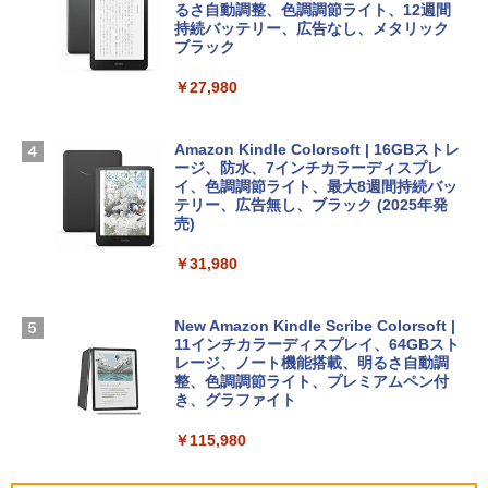
igence、13.6インチLiquid Retinaディ
るさ自動調整、色調調節ライト、12週間
スプレイ、16GBユニファイドメモリ、1
持続バッテリー、広告なし、メタリック
￥99
￥39,582
TB SSDストレージ、12MPセンターフレ
ブラック
ームカメラ、日本語キーボード、Touch I
D - シルバー
￥27,980
1冊ですべて身につくHTML & CSSとWe
Robloxギフトカード - 2,000 Robux 【限
bデザイン入門講座［第2版］
定バーチャルアイテムを含む】 【オンラ
￥261,414
インゲームコード】 ロブロックス | オン
ラインコード版
Amazon Kindle Colorsoft | 16GBストレ
￥1,292
ージ、防水、7インチカラーディスプレ
【Amazon.co.jp限定】 HP ノートパソコ
イ、色調調節ライト、最大8週間持続バッ
￥3,200
ン 15-fd 15.6インチ 16GBメモリ 512GB
テリー、広告無し、ブラック (2025年発
SSD インテル Core 5
売)
FM TOWNS ハイパー・カタログ: 本体ハ
ードウェア・市販ソフトウェアのパーフ
Windows版 | Minecraft (マインクラフ
￥129,800
￥31,980
ェクトリストと最新エミュレータ紹介
ト): Java & Bedrock Edition | オンライ
ンコード版
￥1,600
FMV ノートパソコン WE1-K3 (MS 365 P
New Amazon Kindle Scribe Colorsoft |
￥3,600
ersonal/Copilotキー搭載/Win 11/15.6型/
11インチカラーディスプレイ、64GBスト
Core i5/16GB/SSD 512GB/ホワイト) FM
レージ、ノート機能搭載、明るさ自動調
VWK3E15W_AZ
整、色調調節ライト、プレミアムペン付
き、グラファイト
￥139,880
￥115,980