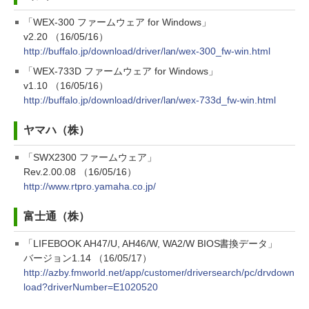
「WEX-300 ファームウェア for Windows」
v2.20 （16/05/16）
http://buffalo.jp/download/driver/lan/wex-300_fw-win.html
「WEX-733D ファームウェア for Windows」
v1.10 （16/05/16）
http://buffalo.jp/download/driver/lan/wex-733d_fw-win.html
ヤマハ（株）
「SWX2300 ファームウェア」
Rev.2.00.08 （16/05/16）
http://www.rtpro.yamaha.co.jp/
富士通（株）
「LIFEBOOK AH47/U, AH46/W, WA2/W BIOS書換データ」
バージョン1.14 （16/05/17）
http://azby.fmworld.net/app/customer/driversearch/pc/drvdown
load?driverNumber=E1020520