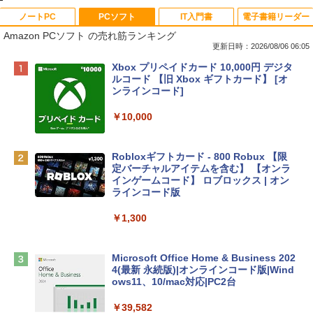
ノートPC
PCソフト
IT入門書
電子書籍リーダー
Amazon PCソフト の売れ筋ランキング
更新日時：2026/08/06 06:05
Apple 2026 MacBook Neo A18 Proチッ
Xbox プリペイドカード 10,000円 デジタ
プ搭載13インチノートブック：AIとAppl
ルコード 【旧 Xbox ギフトカード】 [オ
e Intelligenceのために設計、Liquid Ret
ンラインコード]
inaディスプレイ、8GBユニファイドメモ
リ、512GB SSDストレージ、1080p Fac
￥10,000
eTime HDカメラ、Touch ID - インディ
ゴ
Robloxギフトカード - 800 Robux 【限
￥137,800
定バーチャルアイテムを含む】 【オンラ
インゲームコード】 ロブロックス | オン
ラインコード版
tomtoc 360°保護 15.6 16インチ パソコ
ンケース Dell NEC Lavie ASUS HP dyna
￥1,300
book Lenovo対応
￥2,952
Microsoft Office Home & Business 202
4(最新 永続版)|オンラインコード版|Wind
ows11、10/mac対応|PC2台
Apple 2026 MacBook Air M5チップ搭載
13インチノートブック：AIとApple Intell
￥39,582