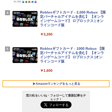
igence、13.6インチLiquid Retinaディ
スプレイ、24GBユニファイドメモリ、1
TB SSD、12MPセンターフレームカメ
Robloxギフトカード - 2,000 Robux 【限
ラ、Touch ID - スカイブルー + 3年延長
定バーチャルアイテムを含む】 【オンラ
AppleCare+ for 13インチMacBook Air
インゲームコード】 ロブロックス | オン
(M5)|ダウンロード版
ラインコード版
￥331,701
￥3,200
【Amazon.co.jp限定】 HP ノートパソコ
Robloxギフトカード - 1000 Robux 【限
ン 15-fd 15.6インチ 16GBメモリ 512GB
定バーチャルアイテムを含む】 【オンラ
SSD インテル Core 5
インゲームコード】 ロブロックス |オン
ラインコード版
￥129,800
￥1,600
FMV ノートパソコン WE1-K3 (MS 365 P
ersonal/Copilotキー搭載/Win 11/15.6型/
Amazonランキングをもっと見る
Core i5/16GB/SSD 512GB/ホワイト) FM
VWK3E15W_AZ
窓の杜をいいね・フォローして最新記事をチ
ェック！
￥119,800
生成AIパスポート公式テキスト 第４版
Amazon Kindle Paperwhite (16GB) 7イ
ンチディスプレイ、色調調節ライト、12