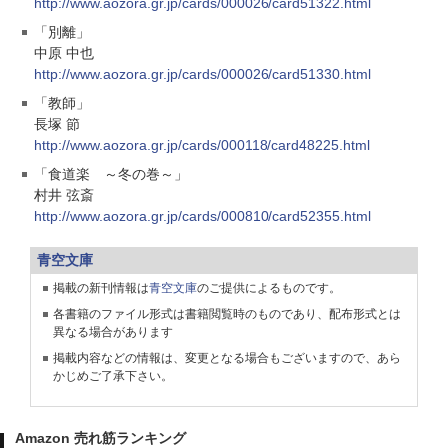
http://www.aozora.gr.jp/cards/000026/card51322.html
「別離」
中原 中也
http://www.aozora.gr.jp/cards/000026/card51330.html
「教師」
長塚 節
http://www.aozora.gr.jp/cards/000118/card48225.html
「食道楽 ～冬の巻～」
村井 弦斎
http://www.aozora.gr.jp/cards/000810/card52355.html
青空文庫
掲載の新刊情報は
青空文庫
のご提供によるものです。
各書籍のファイル形式は書籍閲覧時のものであり、配布形式とは
異なる場合があります
掲載内容などの情報は、変更となる場合もございますので、あら
かじめご了承下さい。
Amazon 売れ筋ランキング