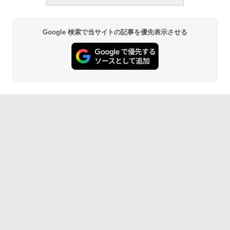
週間持続バッテリー、広告なし、ブラッ
￥1,766
ク
￥27,980
Google 検索で当サイトの記事を優先表示させる
AIイラスト表現辞典: 思い通りの絵を引き
出す プロンプトの言葉 AI画像生成シリー
Amazon Kindle - 目に優しい、かさばら
ズ (はぴーイラストLabo)
ない、大きな画面で読みやすい、6週間持
続バッテリー、6インチディスプレイ電子
書籍リーダー、ブラック、16GB、広告な
￥99
し
￥19,980
ClaudeCode いちばんやさしい 教科書:
非エンジニア 初心者 素人 でも安心 使い
方 マニュアル AI副業にもコンテンツ作成
にもKindle出版にも！ 非エンジニアのた
Kindle Paperwhite シグニチャーエディ
めのAIコーディング入門シリーズ
ション (32GB) 7インチディスプレイ、明
るさ自動調整、色調調節ライト、12週間
持続バッテリー、広告なし、メタリック
￥99
ブラック
￥32,980
FM TOWNS ハイパー・カタログ: 本体ハ
ードウェア・市販ソフトウェアのパーフ
ェクトリストと最新エミュレータ紹介
Amazon Kindle Colorsoft | 16GBストレ