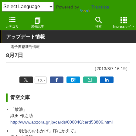
Powered by
Translate
窓の杜
その他の話題
トピック
アップデート
カテゴリ
過去記事
検索
Impressサイト
アップデート情報
電子書籍新刊情報
8月7日
（2013/8/7 16:19）
リスト
青空文庫
「放浪」
織田 作之助
http://www.aozora.gr.jp/cards/000040/card53806.html
「「明治のおもかげ」序にかえて」