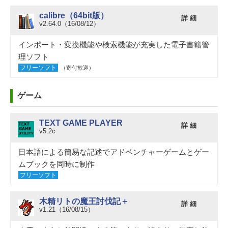
calibre（64bit版）
詳 細
v2.64.0（16/08/12）
インポート・変換機能や検索機能が充実した電子書籍管
理ソフト
フリーソフト
（寄付歓迎）
ゲーム
TEXT GAME PLAYER
詳 細
v5.2c
日本語による簡易な記述でアドベンチャーゲームとゲー
ムブックを同時に制作
フリーソフト
木精リトの魔王討伐記＋
詳 細
v1.21（16/08/15）