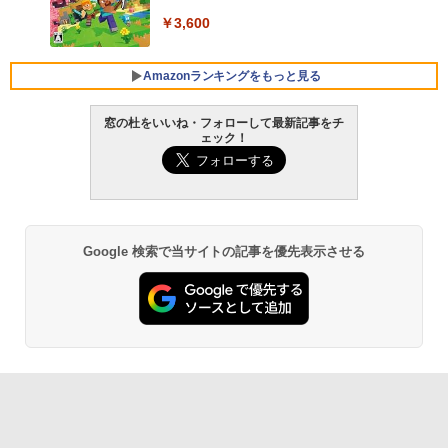
FMV ノートパソコン WE1-K3 (MS 365 P
￥3,600
ersonal/Copilotキー搭載/Win 11/15.6型/
Core i5/16GB/SSD 512GB/ホワイト) FM
VWK3E15W_AZ
Amazonランキングをもっと見る
￥139,880
窓の杜をいいね・フォローして最新記事をチ
ェック！
生成AIパスポート公式テキスト 第４版
Amazon Kindle Paperwhite (16GB) 7イ
ンチディスプレイ、色調調節ライト、12
週間持続バッテリー、広告なし、ブラッ
￥1,766
ク
￥22,980
Google 検索で当サイトの記事を優先表示させる
AIイラスト表現辞典: 思い通りの絵を引き
出す プロンプトの言葉 AI画像生成シリー
Amazon Kindle - 目に優しい、かさばら
ズ (はぴーイラストLabo)
ない、大きな画面で読みやすい、6週間持
続バッテリー、6インチディスプレイ電子
書籍リーダー、ブラック、16GB、広告な
￥480
し
￥16,980
ClaudeCode いちばんやさしい 教科書:
非エンジニア 初心者 素人 でも安心 使い
方 マニュアル AI副業にもコンテンツ作成