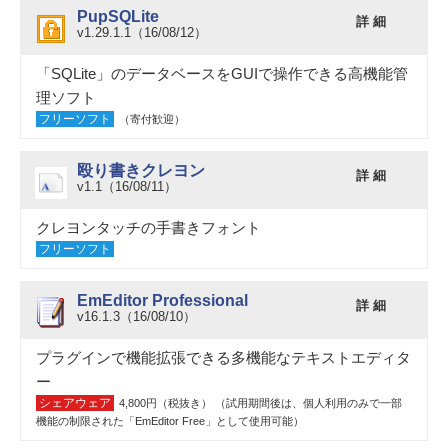
PupSQLite
詳 細
v1.29.1.1（16/08/12）
「SQLite」のデータベースをGUIで操作できる高機能管
理ソフト
フリーソフト
（寄付歓迎）
殴り書きクレヨン
詳 細
v1.1（16/08/11）
クレヨンタッチの手書きフォント
フリーソフト
EmEditor Professional
詳 細
v16.1.3（16/08/10）
プラグインで機能拡張できる多機能なテキストエディタ
ー
シェアウェア
4,800円（税抜き） （試用期間後は、個人利用のみで一部
機能の制限された「EmEditor Free」として使用可能）