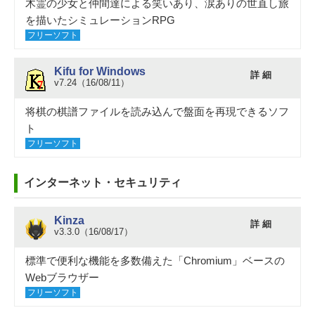
木霊の少女と仲間達による笑いあり、涙ありの世直し旅
を描いたシミュレーションRPG
フリーソフト
Kifu for Windows
詳 細
v7.24（16/08/11）
将棋の棋譜ファイルを読み込んで盤面を再現できるソフ
ト
フリーソフト
インターネット・セキュリティ
Kinza
詳 細
v3.3.0（16/08/17）
標準で便利な機能を多数備えた「Chromium」ベースの
Webブラウザー
フリーソフト