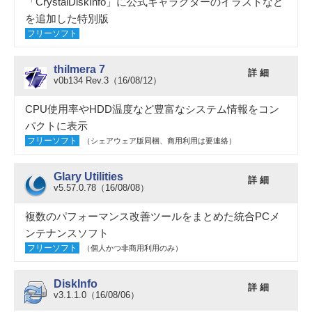
「CrystalDiskInfo」に公式キャラクターのイラストなど
を追加した特別版
フリーソフト
thilmera 7
詳 細
v0b134 Rev.3（16/08/12）
CPU使用率やHDD温度など豊富なシステム情報をコン
パクトに表示
フリーソフト
（シェアウェア版同梱、商用利用は要連絡）
Glary Utilities
詳 細
v5.57.0.78（16/08/08）
複数のパフォーマンス改善ツールをまとめた統合PCメ
ンテナンスソフト
フリーソフト
（個人かつ非商用利用のみ）
DiskInfo
詳 細
v3.1.1.0（16/08/06）