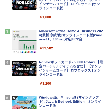
tomtoc 360°保護 15.6 16インチ パソコ
インゲームコード】 ロブロックス |オン
ンケース Dell NEC Lavie ASUS HP dyna
ラインコード版
book Lenovo対応
￥1,600
￥2,952
Microsoft Office Home & Business 202
Apple 2026 MacBook Air M5チップ搭載
4(最新 永続版)|オンラインコード版|Wind
13インチノートブック：AIとApple Intell
ows11、10/mac対応|PC2台
igence、13.6インチLiquid Retinaディ
スプレイ、16GBユニファイドメモリ、1
￥39,582
TB SSDストレージ、12MPセンターフレ
ームカメラ、日本語キーボード、Touch I
D - シルバー
Robloxギフトカード - 2,000 Robux 【限
定バーチャルアイテムを含む】 【オンラ
￥261,414
インゲームコード】 ロブロックス | オン
ラインコード版
【Amazon.co.jp限定】 HP ノートパソコ
￥3,200
ン 15-fd 15.6インチ 16GBメモリ 512GB
SSD インテル Core 5
Windows版 | Minecraft (マインクラフ
￥129,800
ト): Java & Bedrock Edition | オンライ
ンコード版