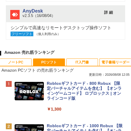
AnyDesk
詳 細
v2.3.5（16/08/04）
シンプルで高速なリモートデスクトップ操作ソフト
フリーソフト
（個人利用のみ）
Amazon 売れ筋ランキング
ノートPC
PCソフト
IT入門書
電子書籍リーダー
Amazon PCソフト の売れ筋ランキング
更新日時：2026/08/08 12:05
Apple 2026 MacBook Neo A18 Proチッ
Robloxギフトカード - 800 Robux 【限
プ搭載13インチノートブック：AIとAppl
定バーチャルアイテムを含む】 【オンラ
e Intelligenceのために設計、Liquid Ret
インゲームコード】 ロブロックス | オン
inaディスプレイ、8GBユニファイドメモ
ラインコード版
リ、256GB SSDストレージ、1080p Fac
eTime HDカメラ - インディゴ
￥1,300
￥119,800
Robloxギフトカード - 1000 Robux 【限
定バーチャルアイテムを含む】 【オンラ