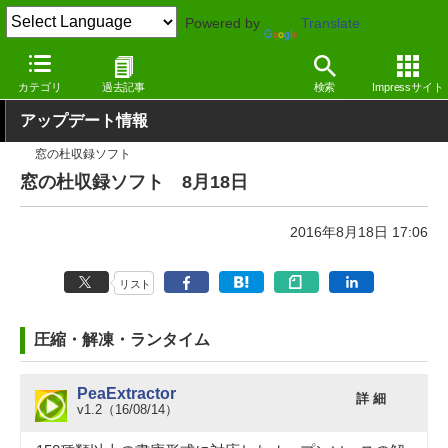
Powered by
Translate
窓の杜
その他の話題
トピック
アップデート
カテゴリ
過去記事
検索
Impressサイト
アップデート情報
窓の杜収録ソフト
窓の杜収録ソフト 8月18日
2016年8月18日 17:06
リスト
圧縮・解凍・ランタイム
PeaExtractor
詳 細
v1.2（16/08/14）