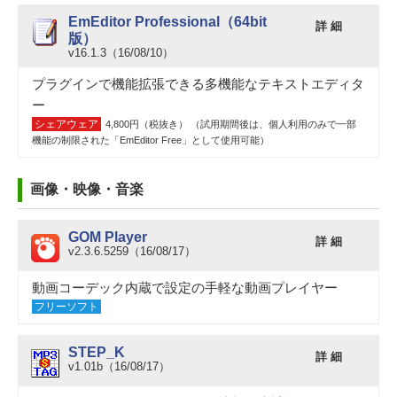
EmEditor Professional（64bit
詳 細
版）
v16.1.3（16/08/10）
プラグインで機能拡張できる多機能なテキストエディタ
ー
シェアウェア
4,800円（税抜き） （試用期間後は、個人利用のみで一部
機能の制限された「EmEditor Free」として使用可能）
画像・映像・音楽
GOM Player
詳 細
v2.3.6.5259（16/08/17）
動画コーデック内蔵で設定の手軽な動画プレイヤー
フリーソフト
STEP_K
詳 細
v1.01b（16/08/17）