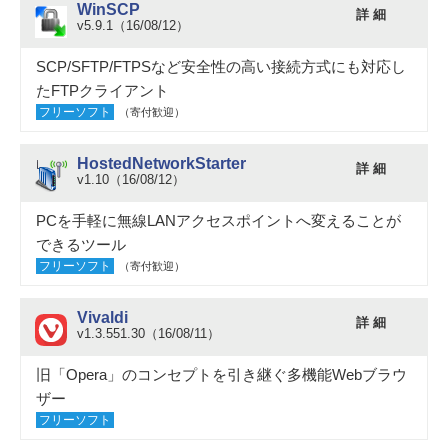
WinSCP
詳 細
v5.9.1（16/08/12）
SCP/SFTP/FTPSなど安全性の高い接続方式にも対応し
たFTPクライアント
フリーソフト
（寄付歓迎）
HostedNetworkStarter
詳 細
v1.10（16/08/12）
PCを手軽に無線LANアクセスポイントへ変えることが
できるツール
フリーソフト
（寄付歓迎）
Vivaldi
詳 細
v1.3.551.30（16/08/11）
旧「Opera」のコンセプトを引き継ぐ多機能Webブラウ
ザー
フリーソフト