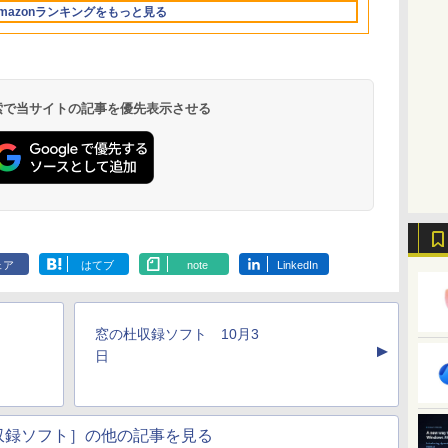
mazonランキングをもっと見る
イ、16GBユニファイ
ドメモリ、1TB SSD
ストレージ、12MPセ
ンターフレームカメ
ラ、日本語キーボー
ド、Touch ID - ミッ
 検索で当サイトの記事を優先表示させる
ドナイト
く
Robloxギフトカード
ClaudeCode いちば
Amazon Kindle
Microsoft Office
AIイラスト表現辞典:
Amazon Kindle
Windows版 |
FM TOWNS ハイパ
New Amazon Kindle
定
- 2,000 Robux 【限
んやさしい 教科書:
Paperwhite (16GB)
Home & Business
思い通りの絵を引き
Colorsoft | 16GBス
Minecraft (マインクラ
ー・カタログ: 本体ハ
Scribe Colorsoft | 11
定バーチャルアイテ
非エンジニア 初心者
7インチディスプレ
2024(最新 永続版)|オ
出す プロンプトの言
トレージ、防水、7イ
フト): Java & Bedrock
ードウェア・市販ソフ
インチカラーディスプ
ェア
はてブ
note
LinkedIn
ムを含む】 【オンラ
素人 でも安心 使い方
イ、色調調節ライ
ンラインコード
葉 AI画像生成シリー
ンチカラーディスプ
Edition | オンラインコ
トウェアのパーフェク
レイ、64GBストレー
￥3,200
￥99
￥22,980
￥39,582
￥480
￥31,980
￥3,600
￥1,600
￥115,980
インゲームコード】
マニュアル AI副業に
ト、12週間持続バッ
版|Windows11、
ズ (はぴーイラスト
レイ、色調調節ライ
ード版
トリストと最新エミュ
ジ、ノート機能搭載、
イ
ロブロックス | オン
もコンテンツ作成に
テリー、広告なし、
10/mac対応|PC2台
Labo)
ト、最大8週間持続バ
レータ紹介
明るさ自動調整、色調
ラインコード版
もKindle出版にも！
ブラック
ッテリー、広告無
調節ライト、プレミア
窓の杜収録ソフト 10月3
非エンジニアのため
し、ブラック (2025
ムペン付き、グラファ
▲
のAIコーディング入
年発売)
イト
日
門シリーズ
収録ソフト］の他の記事を見る