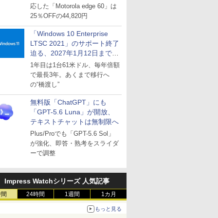
応した「Motorola edge 60」は
25％OFFの44,820円
「Windows 10 Enterprise
LTSC 2021」のサポート終了
迫る、2027年1月12日まで
～ESUは9月1日から販売
1年目は1台61米ドル、毎年倍額
で最長3年。あくまで移行へ
の“橋渡し”
無料版「ChatGPT」にも
「GPT-5.6 Luna」が開放、
テキストチャットは無制限へ
Plus/Proでも「GPT-5.6 Sol」
が強化、即答・熟考をスライダ
ーで調整
Impress Watchシリーズ 人気記事
時間
24時間
1週間
1カ月
もっと見る