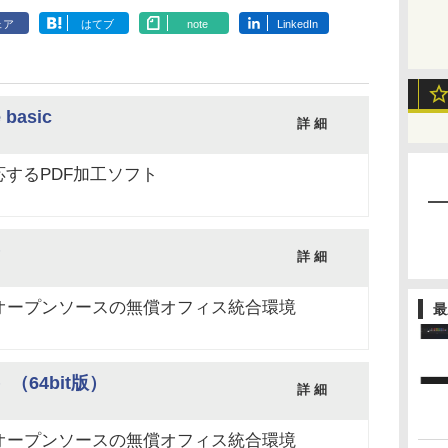
ェア
はてブ
note
LinkedIn
 basic
詳 細
するPDF加工ソフト
）
詳 細
e」互換でオープンソースの無償オフィス統合環境
最
版）（64bit版）
詳 細
e」互換でオープンソースの無償オフィス統合環境