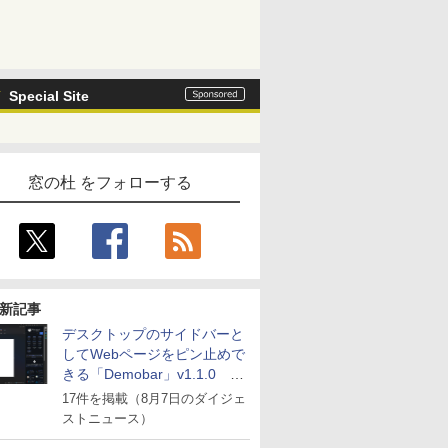
Special Site
窓の杜 をフォローする
新記事
デスクトップのサイドバーと
してWebページをピン止めで
きる「Demobar」v1.1.0 ほ
か
17件を掲載（8月7日のダイジェ
ストニュース）