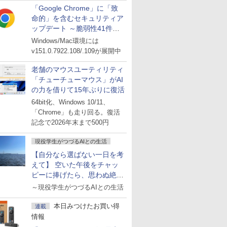
「Google Chrome」に「致
命的」を含むセキュリティア
ップデート ～脆弱性41件に
対処
Windows/Mac環境には
v151.0.7922.108/.109が展開中
老舗のマウスユーティリティ
「チューチューマウス」がAI
の力を借りて15年ぶりに復活
64bit化、Windows 10/11、
「Chrome」も走り回る。復活
記念で2026年末まで500円
現役学生がつづるAIとの生活
【自分なら選ばない一日を考
えて】 空いた午後をチャッ
ピーに捧げたら、思わぬ絶景
に出会った話
～現役学生がつづるAIとの生活
本日みつけたお買い得
連載
情報