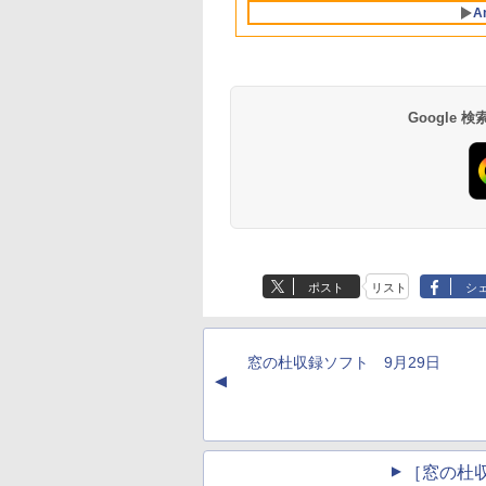
A
ディスプレイ、8GB
ユニファイドメモ
リ、256GB SSDスト
レージ、1080p
FaceTime HDカメラ
- インディゴ
Google
Robloxギフトカード
生成AIパスポート公
Amazon Kindle - 目
Robloxギフトカード
1冊ですべて身につ
Kindle Paperwhite
- 800 Robux 【限定
式テキスト 第４版
に優しい、かさばら
- 1000 Robux 【限
HTML & CSSとWeb
シグニチャーエディ
バーチャルアイテム
ない、大きな画面で
バーチャルアイテム
デザイン入門講座
ション (32GB) 7イン
￥1,766
ポスト
リスト
シ
を含む】 【オンライ
読みやすい、6週間持
を含む】 【オンライ
［第2版］
チディスプレイ、明
￥1,300
￥16,980
￥1,600
￥1,292
￥27,980
ンゲームコード】 ロ
続バッテリー、6イン
ンゲームコード】 ロ
るさ自動調整、色調
ブロックス | オンラ
チディスプレイ電子
ブロックス |オンラ
調節ライト、12週間
インコード版
書籍リーダー、マッ
ンコード版
持続バッテリー、広
窓の杜収録ソフト 9月29日
チャ、16GB、広告な
告なし、メタリック
▲
し
ブラック
［窓の杜