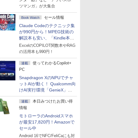
ツマンガ」が大集合
セール情報
Book Watch
Claude Codeのテクニック集
が990円から！MPEG技術の
解説本も安い、「Kindle本サ
マーセール」第2弾開始！
ExcelのCOPILOT関数本やRAG
の活用本も990円！
使ってわかるCopilot+
連載
PC
Snapdragon XのNPUでチャ
ットAIが動く！ Qualcomm向
けAI実行環境「GenieX」を
試してみた
本日みつけたお買い得
連載
情報
モトローラのAndroidスマホ
が最安17,820円！Amazonで
セール中
Android 16でNFC/FeliCaにも対