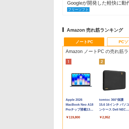
Googleが開発した軽快に
フリーソフト
Amazon 売れ筋ランキング
ノートPC
PC
Amazon ノートPC の売れ筋
Apple 2026
tomtoc 360°保護
MacBook Neo A18
15.6 16インチ パソ
Proチップ搭載13イ
ンケース Dell NEC
ンチノートブック：
Lavie ASUS HP
￥119,800
￥2,952
AIとApple
dynabook Lenovo
Intelligenceのために
対応
設計、Liquid Retina