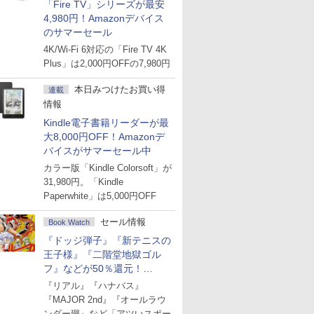
「Fire TV」シリーズが最安
4,980円！Amazonデバイス
のサマーセール
4K/Wi-Fi 6対応の「Fire TV 4K
Plus」は2,000円OFFの7,980円
本日みつけたお買い得
連載
情報
Kindle電子書籍リーダーが最
大8,000円OFF！Amazonデ
バイスがサマーセール中
カラー版「Kindle Colorsoft」が
31,980円。「Kindle
Paperwhite」は5,000円OFF
セール情報
Book Watch
『ドッジ弾子』『新テニスの
王子様』『二階堂地獄ゴル
フ』などが50％還元！
Amazonマンガ週末セール
『リアル』『ハナバス』
『MAJOR 2nd』『オールラウ
ンダー廻』など「アツいスポー