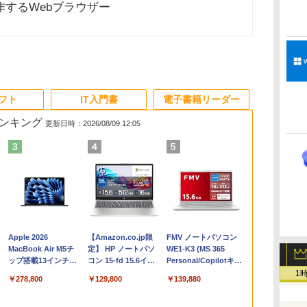
動作するWebブラウザー
ソフト
IT入門書
電子書籍リーダー
ランキング
更新日時：2026/08/09 12:05
Apple 2026
【Amazon.co.jp限
FMV ノートパソコン
コ
MacBook Air M5チ
定】 HP ノートパソ
WE1-K3 (MS 365
ップ搭載13インチノ
コン 15-fd 15.6イン
Personal/Copilotキー
ートブック：AIと
チ 16GBメモリ
搭載/Win 11/15.6
1
￥278,800
￥129,800
￥139,880
Apple Intelligence、
512GB SSD インテ
型/Core i5/16GB/SSD
13.6インチLiquid
ル Core 5
512GB/ホワイト)
Retinaディスプレ
FMVWK3E15W_AZ