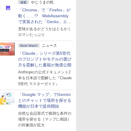
やじうまの杜
連載
「Chrome」で「Firefox」が
動く……!? WebAssembly
で実装された「Gecko」エン
ジン
意味があるかどうかはともかく
ロマンたっぷり
ニュース
Book Watch
「Claude」シリーズ第5世代
のプロンプトやモデルの選び
方を図解した書籍が無償公開
Anthropicの公式ドキュメント2
本を日本語で図解した『Claude
5世代 マスターガイド』
「Google マップ」でGemini
とのチャットで場所を探せる
機能が日本で提供開始
自然な会話形式で複雑な条件の
場所を探せる［マップに相談］
の対象国が拡大