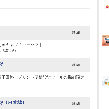
詳 細
動画キャプチャーソフト
。広告つき）
ty
詳 細
電子回路・プリント基板設計ツールの機能限定
ity（64bit版）
詳 細