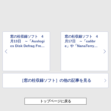
New Amazon Kindle Scribe Colorsoft |
11インチカラーディスプレイ、64GBスト
レージ、ノート機能搭載、明るさ自動調
整、色調調節ライト、プレミアムペン付
き、グラファイト
￥115,980
窓の杜収録ソフト 4
窓の杜収録ソフト 4
月13日 ～「Auslogi
月17日 ～「calibr
cs Disk Defrag Fre
e」や「NanaTerry」
e」や「As/R」など
など
［窓の杜収録ソフト］の他の記事を見る
トップページに戻る