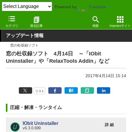
Powered by
Translate
窓の杜
その他の話題
トピック
アップデート
カテゴリ
過去記事
検索
Impressサイト
アップデート情報
窓の杜収録ソフト
窓の杜収録ソフト 4月14日 ～「IObit
Uninstaller」や「RelaxTools Addin」など
2017年4月14日 15:14
リスト
圧縮・解凍・ランタイム
IObit Uninstaller
詳 細
v6.3.0.699