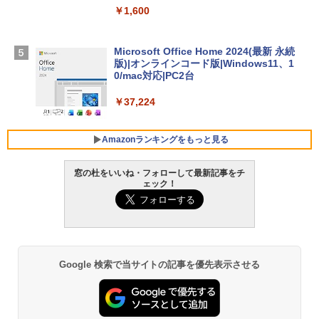
￥1,600
【Amazon.co.jp限定】 HP ノートパソコ
ン 15-fd 15.6インチ 16GBメモリ 512GB
SSD インテル Core 5
Microsoft Office Home 2024(最新 永続
版)|オンラインコード版|Windows11、1
￥129,800
0/mac対応|PC2台
￥37,224
FMV ノートパソコン WE1-K3 (MS 365 P
ersonal/Copilotキー搭載/Win 11/15.6型/
Core i5/16GB/SSD 512GB/ホワイト) FM
Amazonランキングをもっと見る
VWK3E15W_AZ
窓の杜をいいね・フォローして最新記事をチ
￥119,800
ェック！
生成AIパスポート公式テキスト 第４版
Amazon Kindle Paperwhite (16GB) 7イ
ンチディスプレイ、色調調節ライト、12
週間持続バッテリー、広告なし、ブラッ
￥1,766
ク
￥27,980
Google 検索で当サイトの記事を優先表示させる
AIイラスト表現辞典: 思い通りの絵を引き
出す プロンプトの言葉 AI画像生成シリー
Amazon Kindle - 目に優しい、かさばら
ズ (はぴーイラストLabo)
ない、大きな画面で読みやすい、6週間持