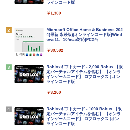
inaディスプレイ、8GBユニファイドメモ
ラインコード版
リ、512GB SSDストレージ、1080p Fac
eTime HDカメラ、Touch ID - インディ
￥1,300
ゴ
￥137,800
Microsoft Office Home & Business 202
4(最新 永続版)|オンラインコード版|Wind
ows11、10/mac対応|PC2台
tomtoc 360°保護 15.6 16インチ パソコ
ンケース Dell NEC Lavie ASUS HP dyna
￥39,582
book Lenovo対応
￥2,952
Robloxギフトカード - 2,000 Robux 【限
定バーチャルアイテムを含む】 【オンラ
インゲームコード】 ロブロックス | オン
Apple 2026 MacBook Air M5チップ搭載
ラインコード版
13インチノートブック：AIとApple Intell
igence、13.6インチLiquid Retinaディ
￥3,200
スプレイ、24GBユニファイドメモリ、1
TB SSDストレージ、12MPセンターフレ
ームカメラ、日本語キーボード、Touch I
Robloxギフトカード - 1000 Robux 【限
D - ミッドナイト
定バーチャルアイテムを含む】 【オンラ
インゲームコード】 ロブロックス |オン
￥314,800
ラインコード版