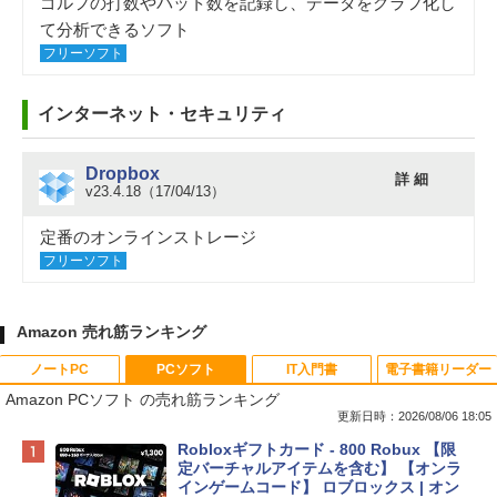
ゴルフの打数やパット数を記録し、データをグラフ化し
て分析できるソフト
フリーソフト
インターネット・セキュリティ
Dropbox
詳 細
v23.4.18（17/04/13）
定番のオンラインストレージ
フリーソフト
Amazon 売れ筋ランキング
ノートPC
PCソフト
IT入門書
電子書籍リーダー
Amazon PCソフト の売れ筋ランキング
更新日時：2026/08/06 18:05
Apple 2026 MacBook Neo A18 Proチッ
Robloxギフトカード - 800 Robux 【限
プ搭載13インチノートブック：AIとAppl
定バーチャルアイテムを含む】 【オンラ
e Intelligenceのために設計、Liquid Ret
インゲームコード】 ロブロックス | オン