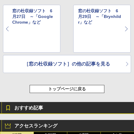
New Amazon Kindle Scribe Colorsoft |
11インチカラーディスプレイ、64GBスト
レージ、ノート機能搭載、明るさ自動調
窓の杜収録ソフト 6
窓の杜収録ソフト 6
整、色調調節ライト、プレミアムペン付
月27日 ～「Google
月29日 ～「Brynhild
き、グラファイト
Chrome」など
r」など
￥115,980
［窓の杜収録ソフト］の他の記事を見る
トップページに戻る
おすすめ記事
アクセスランキング