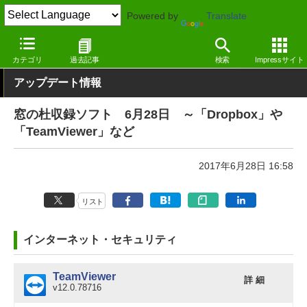
Powered by
Translate
窓の杜
その他の話題
トピック
アップデート
カテゴリ
過去記事
検索
Impressサイト
アップデート情報
窓の杜収録ソフト 6月28日 ～「Dropbox」や
「TeamViewer」など
2017年6月28日 16:58
リスト
インターネット・セキュリティ
TeamViewer
詳 細
v12.0.78716