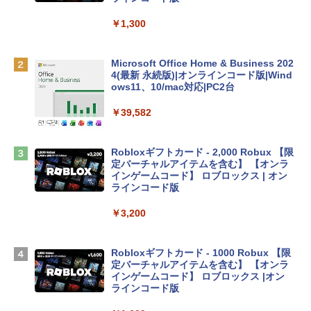
FaceTime HDカメラ、Touch ID - インデ
ィゴ + 3年延長 AppleCare+ for 13インチ
￥1,300
MacBook Neo(A18 Pro)|ダウンロード版
￥162,598
Microsoft Office Home & Business 202
4(最新 永続版)|オンラインコード版|Wind
ows11、10/mac対応|PC2台
tomtoc 360°保護 15.6 16インチ パソコ
ンケース Dell NEC Lavie ASUS HP dyna
￥39,582
book Lenovo対応
￥2,952
Robloxギフトカード - 2,000 Robux 【限
定バーチャルアイテムを含む】 【オンラ
インゲームコード】 ロブロックス | オン
Apple 2026 MacBook Air M5チップ搭載
ラインコード版
13インチノートブック：AIとApple Intell
igence、13.6インチLiquid Retinaディ
￥3,200
スプレイ、24GBユニファイドメモリ、1
TB SSDストレージ、12MPセンターフレ
ームカメラ、日本語キーボード、Touch I
Robloxギフトカード - 1000 Robux 【限
D - ミッドナイト
定バーチャルアイテムを含む】 【オンラ
インゲームコード】 ロブロックス |オン
￥298,901
ラインコード版