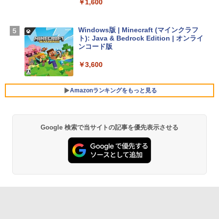
￥1,600
【Amazon.co.jp限定】 HP ノートパソコ
ン 15-fd 15.6インチ 16GBメモリ 512GB
SSD インテル Core 5
Windows版 | Minecraft (マインクラフ
ト): Java & Bedrock Edition | オンライ
￥129,800
ンコード版
￥3,600
FMV ノートパソコン WE1-K3 (MS 365 P
ersonal/Copilotキー搭載/Win 11/15.6型/
Core i5/16GB/SSD 512GB/ホワイト) FM
Amazonランキングをもっと見る
VWK3E15W_AZ
￥139,880
Google 検索で当サイトの記事を優先表示させる
生成AIパスポート公式テキスト 第４版
Amazon Kindle Paperwhite (16GB) 7イ
ンチディスプレイ、色調調節ライト、12
週間持続バッテリー、広告なし、ブラッ
￥1,766
ク
￥22,980
AIイラスト表現辞典: 思い通りの絵を引き
出す プロンプトの言葉 AI画像生成シリー
Amazon Kindle - 目に優しい、かさばら
ズ (はぴーイラストLabo)
ない、大きな画面で読みやすい、6週間持
続バッテリー、6インチディスプレイ電子