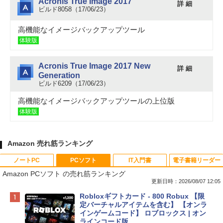
Acronis True Image 2017
詳 細
ビルド8058（17/06/23）
高機能なイメージバックアップツール
体験版
Acronis True Image 2017 New
詳 細
Generation
ビルド6209（17/06/23）
高機能なイメージバックアップツールの上位版
体験版
Amazon 売れ筋ランキング
ノートPC
PCソフト
IT入門書
電子書籍リーダー
Amazon PCソフト の売れ筋ランキング
更新日時：2026/08/07 12:05
Apple 2026 MacBook Neo A18 Proチッ
Robloxギフトカード - 800 Robux 【限
プ搭載13インチノートブック：AIとAppl
定バーチャルアイテムを含む】 【オンラ
e Intelligence、Liquid Retinaディスプ
インゲームコード】 ロブロックス | オン
レイ、8GBメモリ、512GB SSD、1080p
ラインコード版